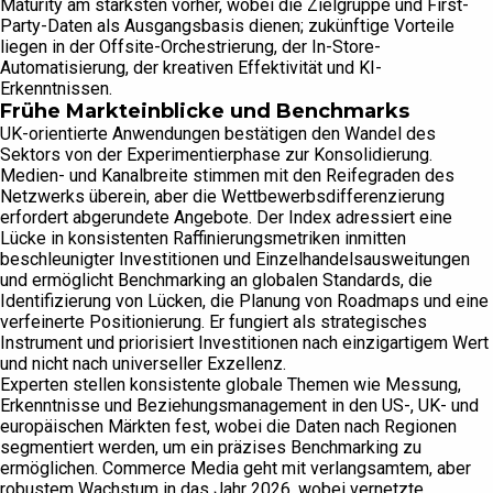
Maturity am stärksten vorher, wobei die Zielgruppe und First-
Party-Daten als Ausgangsbasis dienen; zukünftige Vorteile
liegen in der Offsite-Orchestrierung, der In-Store-
Automatisierung, der kreativen Effektivität und KI-
Erkenntnissen.
Frühe Markteinblicke und Benchmarks
UK-orientierte Anwendungen bestätigen den Wandel des
Sektors von der Experimentierphase zur Konsolidierung.
Medien- und Kanalbreite stimmen mit den Reifegraden des
Netzwerks überein, aber die Wettbewerbsdifferenzierung
erfordert abgerundete Angebote. Der Index adressiert eine
Lücke in konsistenten Raffinierungsmetriken inmitten
beschleunigter Investitionen und Einzelhandelsausweitungen
und ermöglicht Benchmarking an globalen Standards, die
Identifizierung von Lücken, die Planung von Roadmaps und eine
verfeinerte Positionierung. Er fungiert als strategisches
Instrument und priorisiert Investitionen nach einzigartigem Wert
und nicht nach universeller Exzellenz.
Experten stellen konsistente globale Themen wie Messung,
Erkenntnisse und Beziehungsmanagement in den US-, UK- und
europäischen Märkten fest, wobei die Daten nach Regionen
segmentiert werden, um ein präzises Benchmarking zu
ermöglichen. Commerce Media geht mit verlangsamtem, aber
robustem Wachstum in das Jahr 2026, wobei vernetzte