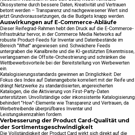
Ökosysteme durch bessere Daten, Kreativität und Vertrauen
betont werden – Transparenz und nachgewiesener Wert sind
jetzt Grundvoraussetzungen, da die Budgets knapp werden.
Auswirkungen auf E-Commerce-Abläufe
Dieser Reifegrad-Rahmen hebt den Druck auf die E-Commerce-
Infrastruktur hervor, in der Commerce Media Networks auf
robuste Product-Feeds für Inventar und Datenbestände im
Bereich "What" angewiesen sind. Schwächere Feeds
untergraben die Kanalbreite und die KI-gestützten Erkenntnisse,
verlangsamen die Offsite-Orchestrierung und schränken die
Wettbewerbsvorteile bei der Bereitstellung von Werbewerten
ein.
Katalogisierungsstandards gewinnen an Dringlichkeit: Der
Fokus des Index auf Datenangebote korreliert mit der Reife und
drängt Netzwerke zu standardisierten, angereicherten
Katalogen, die die Aktivierung von First-Party-Daten
unterstützen. Unvollständige oder inkonsistente Katalogisierung
behindert "How"-Elemente wie Transparenz und Vertrauen, da
Werbetreibende überprüfbares Inventar und
Leistungskennzahlen fordern.
Verbesserung der Product Card-Qualität und
der Sortimentsgeschwindigkeit
Die Vollständigkeit der Product Card wirkt sich direkt auf die