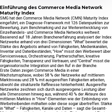
Einführung des Commerce Media Network
Maturity Index
SMG hat den Commerce Media Network (CMN) Maturity Index
eingeführt, ein Diagnose-Framework mit 126 Datenpunkten zur
Bewertung, zum Benchmarking und zur Weiterentwicklung von
Einzelhandels- und Commerce Media Networks weltweit.
Basierend auf 18 Jahren Branchenerfahrung analysiert der Index
Netzwerke anhand von drei Dimensionen: "What" bewertet die
Stärke des Angebots anhand von Fähigkeiten, Medienkanälen,
Inventar und Datenbeständen; "How" misst den Werbewert über
Serviceniveaus, Orchestrierung, Partnerschaften, kreative
Fähigkeiten, Transparenz und Vertrauen; und "Central" misst die
organisatorische Integration und den Ruf in der Branche.
Erste Daten zeigen Commerce Media in einer
Wachstumsphase, wobei 58 % der Netzwerke auf mittlerem
Marktniveau und 28 % mit ausgereiften Fähigkeiten arbeiten,
obwohl die strukturelle Raffinesse hinterherhinkt. Ausgereifte
Netzwerke zeichnen sich durch ausgewogene Leistung über
alle Dimensionen hinweg aus, während 40 % der Akteure des
mittleren Marktes in "How"-Elementen wie der Einbindung von
Werbetreibenden mithalten oder diese sogar übertreffen. Stärke
in "What" – Fähigkeiten, Kanäle und Daten – sagt die Gesamt-