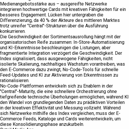
Medienangebotsstärke aus – ausgereifte Netzwerke
integrieren hochwertige Cards mit kreativen Fähigkeiten für ein
besseres Engagement. Lücken hier untergraben die
Differenzierung, da 40 % der Akteure des mittleren Marktes
trotz unreifer "Central"-Strukturen über die Ausführung
konkurrieren.
Die Geschwindigkeit der Sortimentsausrollung hängt mit der
organisatorischen Reife zusammen: In-Store-Automatisierung
und KI-Erkenntnisse beschleunigen die Listungen, aber
fragmentierte Integration verzögert die Geschwindigkeit. Der
Index signalisiert, dass ausgewogene Fähigkeiten, nicht
isolierte Skalierung, nachhaltiges Wachstum vorantreiben, was
den E-Commerce dazu zwingt, No-Code-Tools für schnelle
Feed-Updates und KI zur Aktivierung von Erkenntnissen zu
rationalisieren.
No-Code-Plattformen entwickeln sich zu Enablern in der
"Central"-Maturity, die eine schnellere Orchestrierung ohne
tiefgreifende technische Überholungen ermöglichen, während KI
den Wandel von grundlegenden Daten zu prädiktiven Vorteilen
in der kreativen Effektivität und Messung vollzieht. Während
sich Netzwerke mithilfe des Index vergleichen, muss der E-
Commerce Feeds, Kataloge und Cards weiterentwickeln, um
diese Konsolidierungsphase anzukurbeln.