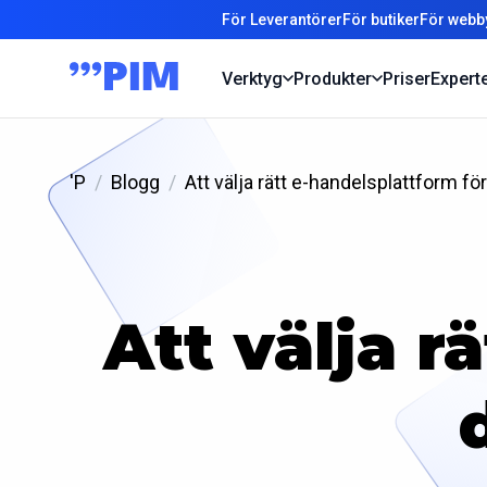
För Leverantörer
För butiker
För webb
Verktyg
Produkter
Priser
Expert
'P
Blogg
Att välja rätt e-handelsplattform f
Att välja r