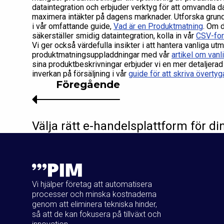
dataintegration och erbjuder verktyg för att omvandla data 
maximera intäkter på dagens marknader. Utforska grund
i vår omfattande guide,
Vad är en Produktmatning
. Om d
säkerställer smidig dataintegration, kolla in vår
CSV-for
Vi ger också värdefulla insikter i att hantera vanliga utm
produktmatningsuppladdningar med vår
artikel om vanl
sina produktbeskrivningar erbjuder vi en mer detaljerad
inverkan på försäljning i vår
guide för att skriva överty
Föregående
Välja rätt e-handelsplattform för d
Vi hjälper företag att automatisera
processer och minska kostnaderna
genom att eliminera tekniska hinder,
så att de kan fokusera på tillväxt och