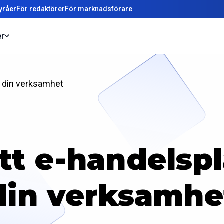
yråer
För redaktörer
För marknadsförare
er
ör din verksamhet
ätt e-handelsp
din verksamhe