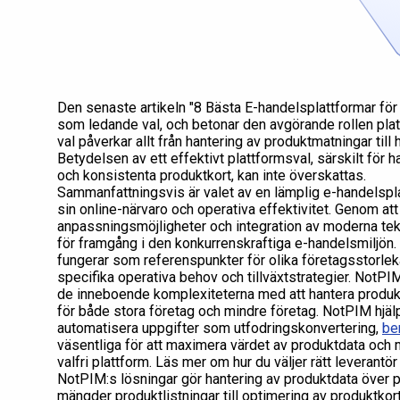
Den senaste artikeln "8 Bästa E-handelsplattformar fö
som ledande val, och betonar den avgörande rollen pla
val påverkar allt från hantering av produktmatningar till
Betydelsen av ett effektivt plattformsval, särskilt för
och konsistenta produktkort, kan inte överskattas.
Sammanfattningsvis är valet av en lämplig e-handelsplat
sin online-närvaro och operativa effektivitet. Genom at
anpassningsmöjligheter och integration av moderna tekn
för framgång i den konkurrenskraftiga e-handelsmiljö
fungerar som referenspunkter för olika företagsstorle
specifika operativa behov och tillväxtstrategier. NotPIM 
de inneboende komplexiteterna med att hantera produkt
för både stora företag och mindre företag. NotPIM hjälp
automatisera uppgifter som utfodringskonvertering,
be
väsentliga för att maximera värdet av produktdata och m
valfri plattform. Läs mer om hur du väljer rätt leverantö
NotPIM:s lösningar gör hantering av produktdata över pl
mängder produktlistningar till optimering av produktkort 