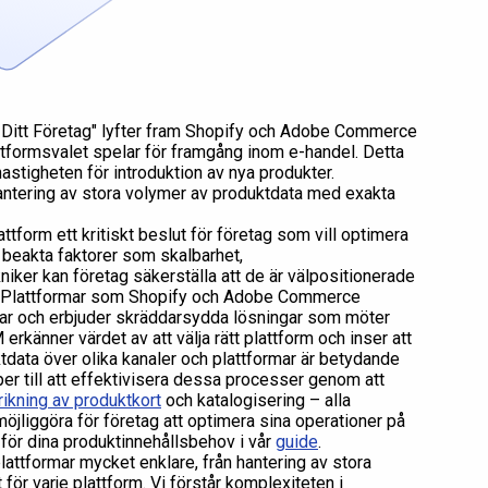
r Ditt Företag" lyfter fram Shopify och Adobe Commerce
ttformsvalet spelar för framgång inom e-handel. Detta
 hastigheten för introduktion av nya produkter.
 hantering av stora volymer av produktdata med exakta
tform ett kritiskt beslut för företag som vill optimera
t beakta faktorer som skalbarhet,
iker kan företag säkerställa att de är välpositionerade
n. Plattformar som Shopify och Adobe Commerce
kar och erbjuder skräddarsydda lösningar som möter
erkänner värdet av att välja rätt plattform och inser att
data över olika kanaler och plattformar är betydande
er till att effektivisera dessa processer genom att
rikning av produktkort
och katalogisering – alla
öjliggöra för företag att optimera sina operationer på
r för dina produktinnehållsbehov i vår
guide
.
attformar mycket enklare, från hantering av stora
för varje plattform. Vi förstår komplexiteten i