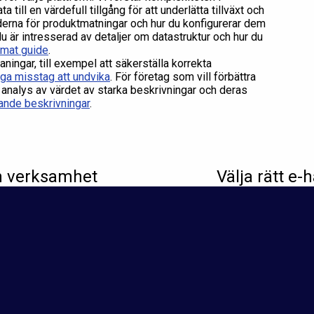
till en värdefull tillgång för att underlätta tillväxt och
erna för produktmatningar och hur du konfigurerar dem
u är intresserad av detaljer om datastruktur och hur du
mat guide
.
aningar, till exempel att säkerställa korrekta
iga misstag att undvika
. För företag som vill förbättra
 analys av värdet av starka beskrivningar och deras
gande beskrivningar
.
in verksamhet
Välja rätt e