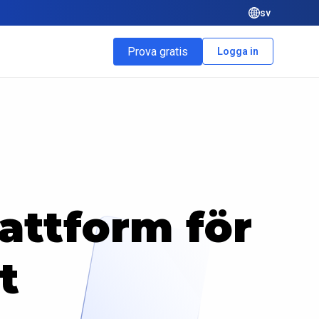
sv
Prova gratis
Logga in
lattform för
t