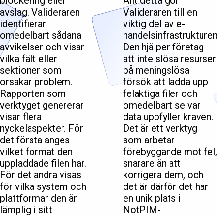
blockering eller
Allt detta gör
avslag. Valideraren
Valideraren till en
identifierar
viktig del av e-
omedelbart sådana
handelsinfrastrukturen
avvikelser och visar
Den hjälper företag
vilka fält eller
att inte slösa resurser
sektioner som
på meningslösa
orsakar problem.
försök att ladda upp
Rapporten som
felaktiga filer och
verktyget genererar
omedelbart se var
visar flera
data uppfyller kraven.
nyckelaspekter. För
Det är ett verktyg
det första anges
som arbetar
vilket format den
förebyggande mot fel,
uppladdade filen har.
snarare än att
För det andra visas
korrigera dem, och
för vilka system och
det är därför det har
plattformar den är
en unik plats i
lämplig i sitt
NotPIM-