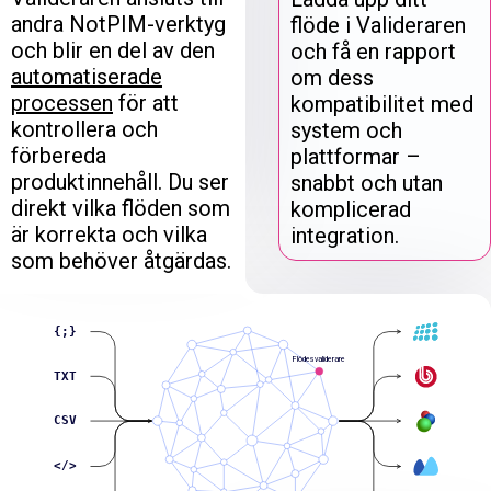
andra NotPIM-verktyg
flöde i Valideraren
och blir en del av den
och få en rapport
automatiserade
om dess
processen
för att
kompatibilitet med
kontrollera och
system och
förbereda
plattformar –
produktinnehåll. Du ser
snabbt och utan
direkt vilka flöden som
komplicerad
är korrekta och vilka
integration.
som behöver åtgärdas.
{;}
Flödesvaliderare
TXT
CSV
</>