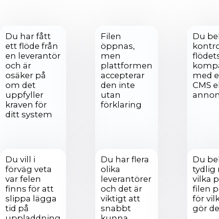
Du har fått
Filen
Du be
ett flöde från
öppnas,
kontro
en leverantör
men
flödet
och är
plattformen
kompat
osäker på
accepterar
med en
om det
den inte
CMS el
uppfyller
utan
annon
kraven för
förklaring
ditt system
Du vill i
Du har flera
Du be
förväg veta
olika
tydlig
var felen
leverantörer
vilka 
finns för att
och det är
filen 
slippa lägga
viktigt att
för vi
tid på
snabbt
gör de
uppladdning
kunna