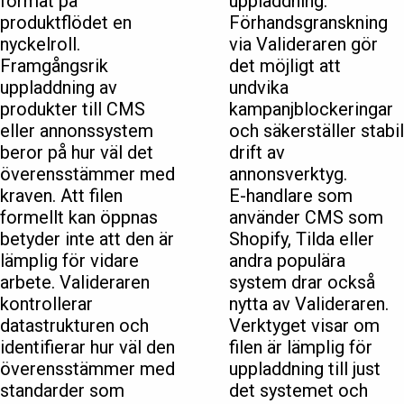
format på
uppladdning.
produktflödet en
Förhandsgranskning
nyckelroll.
via Valideraren gör
Framgångsrik
det möjligt att
uppladdning av
undvika
produkter till CMS
kampanjblockeringar
eller annonssystem
och säkerställer stabil
beror på hur väl det
drift av
överensstämmer med
annonsverktyg.
kraven. Att filen
E-handlare som
formellt kan öppnas
använder CMS som
betyder inte att den är
Shopify, Tilda eller
lämplig för vidare
andra populära
arbete. Valideraren
system drar också
kontrollerar
nytta av Valideraren.
datastrukturen och
Verktyget visar om
identifierar hur väl den
filen är lämplig för
överensstämmer med
uppladdning till just
standarder som
det systemet och