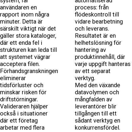
system, får
automatiserad
användaren en
process: från
rapport inom några
flödeskontroll till
minuter. Detta är
vidare bearbetning
särskilt viktigt när det
och leverans.
gäller stora kataloger,
Resultatet är en
där ett enda fel i
helhetslösning för
strukturen kan leda till
hantering av
att systemet vägrar
produktinnehåll, där
acceptera filen.
varje uppgift hanteras
Förhandsgranskningen
av ett separat
eliminerar
verktyg.
tidsförluster och
Med den växande
minskar risken för
datavolymen och
driftstörningar.
mångfalden av
Valideraren hjälper
leverantörer blir
också i situationer
tillgången till ett
där ett företag
sådant verktyg en
arbetar med flera
konkurrensfördel.