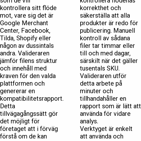
som de vill
kontrollera flödenas
kontrollera sitt flöde
korrekthet och
mot, vare sig det är
säkerställa att alla
Google Merchant
produkter är redo för
Center, Facebook,
publicering. Manuell
Tilda, Shopify eller
kontroll av sådana
någon av dussintals
filer tar timmar eller
andra. Valideraren
till och med dagar,
jämför filens struktur
särskilt när det gäller
och innehåll med
tusentals SKU.
kraven för den valda
Valideraren utför
plattformen och
detta arbete på
genererar en
minuter och
kompatibilitetsrapport.
tillhandahåller en
Detta
rapport som är lätt att
tillvägagångssätt gör
använda för vidare
det möjligt för
analys.
företaget att i förväg
Verktyget är enkelt
förstå om de kan
att använda och