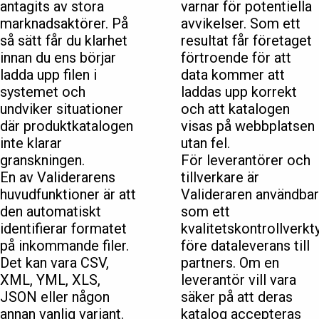
antagits av stora
varnar för potentiella
marknadsaktörer. På
avvikelser. Som ett
så sätt får du klarhet
resultat får företaget
innan du ens börjar
förtroende för att
ladda upp filen i
data kommer att
systemet och
laddas upp korrekt
undviker situationer
och att katalogen
där produktkatalogen
visas på webbplatsen
inte klarar
utan fel.
granskningen.
För leverantörer och
En av Validerarens
tillverkare är
huvudfunktioner är att
Valideraren användbar
den automatiskt
som ett
identifierar formatet
kvalitetskontrollverkt
på inkommande filer.
före dataleverans till
Det kan vara CSV,
partners. Om en
XML, YML, XLS,
leverantör vill vara
JSON eller någon
säker på att deras
annan vanlig variant.
katalog accepteras