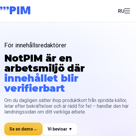
RU
För innehållsredaktörer
NotPIM är en
arbetsmiljö där
innehållet blir
verifierbart
Om du dagligen sätter ihop produktkort från spridda källor,
letar efter bekräftelser och är rädd för fel – handlar den här
landningssidan om ditt verkliga arbete.
Se en demo
→
Vi bevisar ▼