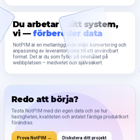
Du arbetar i ditt system,
vi —
förbereder data
NotPIM är en mellanliggande miljö: konvertering och
anpassning av leverantörsdata till ett användbart
format. Det är du som fyller på innehållet på
webbplatsen – medvetet och självsäkert.
Redo att börja?
Testa NotPIM med din egen data och se hur
hastigheten, kvaliteten och antalet färdiga produktkort
förändras.
Prova NotPIM →
Diskutera ditt projekt