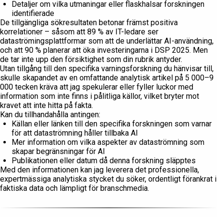
Detaljer om vilka utmaningar eller flaskhalsar forskningen
identifierade
De tillgängliga sökresultaten betonar främst positiva
korrelationer – såsom att 89 % av IT-ledare ser
dataströmingsplattformar som att de underlättar AI-användning,
och att 90 % planerar att öka investeringarna i DSP 2025. Men
de tar inte upp den försiktighet som din rubrik antyder.
Utan tillgång till den specifika varningsforskning du hänvisar till,
skulle skapandet av en omfattande analytisk artikel på 5 000–9
000 tecken kräva att jag spekulerar eller fyller luckor med
information som inte finns i pålitliga källor, vilket bryter mot
kravet att inte hitta på fakta.
Kan du tillhandahålla antingen:
Källan eller länken till den specifika forskningen som varnar
för att dataströmning håller tillbaka AI
Mer information om vilka aspekter av dataströmning som
skapar begränsningar för AI
Publikationen eller datum då denna forskning släpptes
Med den informationen kan jag leverera det professionella,
expertmässiga analytiska stycket du söker, ordentligt förankrat i
faktiska data och lämpligt för branschmedia.