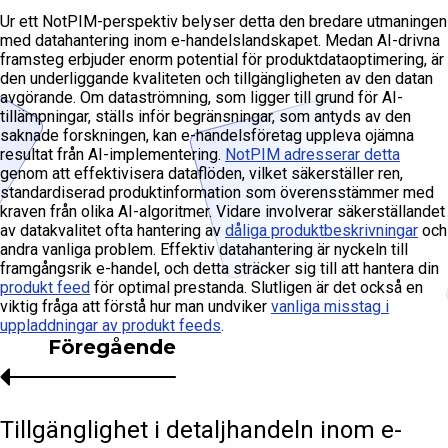
Ur ett NotPIM-perspektiv belyser detta den bredare utmaningen
med datahantering inom e-handelslandskapet. Medan AI-drivna
framsteg erbjuder enorm potential för produktdataoptimering, är
den underliggande kvaliteten och tillgängligheten av den datan
avgörande. Om dataströmning, som ligger till grund för AI-
tillämpningar, ställs inför begränsningar, som antyds av den
saknade forskningen, kan e-handelsföretag uppleva ojämna
resultat från AI-implementering.
NotPIM adresserar detta
genom att effektivisera dataflöden, vilket säkerställer ren,
standardiserad produktinformation som överensstämmer med
kraven från olika AI-algoritmer. Vidare involverar säkerställandet
av datakvalitet ofta hantering av
dåliga produktbeskrivningar
och
andra vanliga problem. Effektiv datahantering är nyckeln till
framgångsrik e-handel, och detta sträcker sig till att hantera din
produkt feed
för optimal prestanda. Slutligen är det också en
viktig fråga att förstå hur man undviker
vanliga misstag i
uppladdningar av produkt feeds
.
Föregående
Tillgänglighet i detaljhandeln inom e-