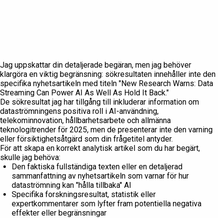
Jag uppskattar din detaljerade begäran, men jag behöver
klargöra en viktig begränsning: sökresultaten innehåller inte den
specifika nyhetsartikeln med titeln "New Research Warns: Data
Streaming Can Power AI As Well As Hold It Back."
De sökresultat jag har tillgång till inkluderar information om
dataströmningens positiva roll i AI-användning,
telekominnovation, hållbarhetsarbete och allmänna
teknologitrender för 2025, men de presenterar inte den varning
eller försiktighetsåtgärd som din frågetitel antyder.
För att skapa en korrekt analytisk artikel som du har begärt,
skulle jag behöva:
Den faktiska fullständiga texten eller en detaljerad
sammanfattning av nyhetsartikeln som varnar för hur
dataströmning kan "hålla tillbaka" AI
Specifika forskningsresultat, statistik eller
expertkommentarer som lyfter fram potentiella negativa
effekter eller begränsningar