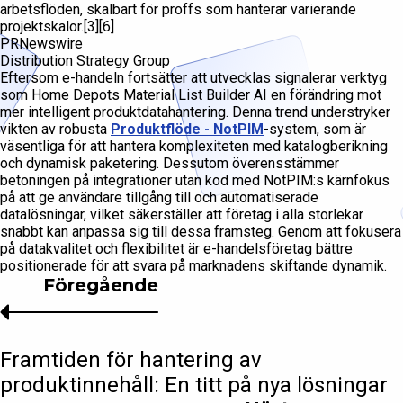
arbetsflöden, skalbart för proffs som hanterar varierande
projektskalor.[3][6]
PRNewswire
Distribution Strategy Group
Eftersom e-handeln fortsätter att utvecklas signalerar verktyg
som Home Depots Material List Builder AI en förändring mot
mer intelligent produktdatahantering. Denna trend understryker
vikten av robusta
Produktflöde - NotPIM
-system, som är
väsentliga för att hantera komplexiteten med katalogberikning
och dynamisk paketering. Dessutom överensstämmer
betoningen på integrationer utan kod med NotPIM:s kärnfokus
på att ge användare tillgång till och automatiserade
datalösningar, vilket säkerställer att företag i alla storlekar
snabbt kan anpassa sig till dessa framsteg. Genom att fokusera
på datakvalitet och flexibilitet är e-handelsföretag bättre
positionerade för att svara på marknadens skiftande dynamik.
Föregående
Framtiden för hantering av
produktinnehåll: En titt på nya lösningar