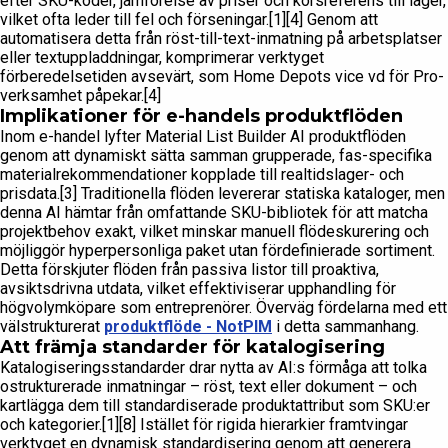
efter SKU-koder, jämförelse av priser och korsreferens till lager,
vilket ofta leder till fel och förseningar.[1][4] Genom att
automatisera detta från röst-till-text-inmatning på arbetsplatser
eller textuppladdningar, komprimerar verktyget
förberedelsetiden avsevärt, som Home Depots vice vd för Pro-
verksamhet påpekar.[4]
Implikationer för e-handels produktflöden
Inom e-handel lyfter Material List Builder AI produktflöden
genom att dynamiskt sätta samman grupperade, fas-specifika
materialrekommendationer kopplade till realtidslager- och
prisdata.[3] Traditionella flöden levererar statiska kataloger, men
denna AI hämtar från omfattande SKU-bibliotek för att matcha
projektbehov exakt, vilket minskar manuell flödeskurering och
möjliggör hyperpersonliga paket utan fördefinierade sortiment.
Detta förskjuter flöden från passiva listor till proaktiva,
avsiktsdrivna utdata, vilket effektiviserar upphandling för
högvolymköpare som entreprenörer. Överväg fördelarna med ett
välstrukturerat
produktflöde - NotPIM
i detta sammanhang.
Att främja standarder för katalogisering
Katalogiseringsstandarder drar nytta av AI:s förmåga att tolka
ostrukturerade inmatningar – röst, text eller dokument – och
kartlägga dem till standardiserade produktattribut som SKU:er
och kategorier.[1][8] Istället för rigida hierarkier framtvingar
verktyget en dynamisk standardisering genom att generera