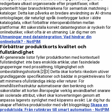
redigerbara utkast organiserade efter projektfaser, vilket
potentiellt höjer branschriktmärkena för semantisk matchning i
kataloger. Detta kan påverka en bredare användning av AI-drivna
ontologilager, där naturligt språk överbryggar luckor i äldre
katalogdata, vilket förbättrar interoperabiliteten mellan
plattformar. Att säkerställa korrekt dataintegration är nyckeln för
onlinebutiker, vilket ofta är en utmaning. Lär dig mer om
Utmaningar med dataintegration: Vad hindrar din
onlinebutik? - NotPIM
.
Förbättrar produktkorts kvalitet och
fullständighet
AI-genererade listor fyller produktkorten med kontextuell
fullständighet: inte bara enskilda artiklar, utan fasindelade
grupperingar med prissättning, tillgänglighet och
ombeställningshistorik.[2][3] Detta ökar kortets rikedom utöver
grundläggande specifikationer och bäddar in projektrelevans för
att minimera ofullständiga inköp eller returer. För
innehållsinfrastruktur automatiserar den berikning och
säkerställer att korten återspeglar verklig användbarhet snarare
än isolerade attribut, vilket ökar konverteringen genom att
anpassa lagerets synlighet med köparens avsikt. Lär dig hur du
skapar effektiva produktsidor med vårt blogginlägg
Skapa en
produktsida: Från rutinkrav till smart automation - NotPIM
.