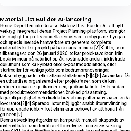
Material List Builder AI-lansering
Home Depot har introducerat Material List Builder AI, ett nytt
verktyg integrerat i deras Project Planning-plattform, som gör
det möjligt för professionella renoverare, ombyggare, byggare
och specialiserade hantverkare att generera kompletta
materiallistor för projekt på bara några minuter.[2][3] AI:n, som
tillkännagavs den 26 januari 2026, tolkar projektavsikten från
beskrivningar på naturligt språk, röstmeddelanden, inklistrade
dokument som kalkylblad eller e-postmeddelanden, eller
startmallar för vanliga jobb som badrumsrenoveringar,
köksombyggnader eller altaninstallationer.[2][4][8] Användare får
en utkastlista organiserad efter projektfaser, som de kan
redigera innan de godkänner den; godkända listor fylls sedan
med produktrekommendationer, önskad prissättning,
lagertillgänglighet och direkta beställningsalternativ via en enda
leverantör.[3][4] Sparade listor möjliggör snabb återanvändning
för upprepade jobb, vilket eliminerar behovet av att börja från
grunden.[2]
Denna utveckling åtgärdar en kärnpunkt: manuell skapande av
materiallistor, som traditionellt involverar timmar av sökning