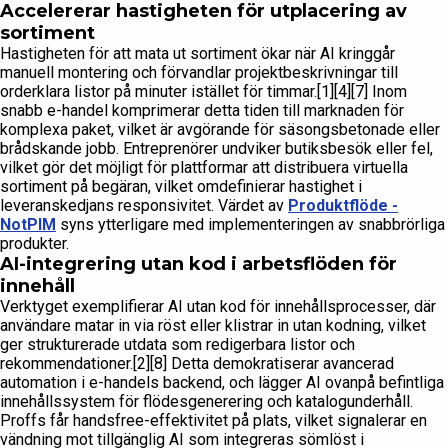
Accelererar hastigheten för utplacering av
sortiment
Hastigheten för att mata ut sortiment ökar när AI kringgår
manuell montering och förvandlar projektbeskrivningar till
orderklara listor på minuter istället för timmar.[1][4][7] Inom
snabb e-handel komprimerar detta tiden till marknaden för
komplexa paket, vilket är avgörande för säsongsbetonade eller
brådskande jobb. Entreprenörer undviker butiksbesök eller fel,
vilket gör det möjligt för plattformar att distribuera virtuella
sortiment på begäran, vilket omdefinierar hastighet i
leveranskedjans responsivitet. Värdet av
Produktflöde -
NotPIM
syns ytterligare med implementeringen av snabbrörliga
produkter.
AI-integrering utan kod i arbetsflöden för
innehåll
Verktyget exemplifierar AI utan kod för innehållsprocesser, där
användare matar in via röst eller klistrar in utan kodning, vilket
ger strukturerade utdata som redigerbara listor och
rekommendationer.[2][8] Detta demokratiserar avancerad
automation i e-handels backend, och lägger AI ovanpå befintliga
innehållssystem för flödesgenerering och katalogunderhåll.
Proffs får handsfree-effektivitet på plats, vilket signalerar en
vändning mot tillgänglig AI som integreras sömlöst i