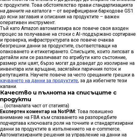
с продуктите. Това обстоятелство прави
стандартизацията
на данните на каталога
– от верифицирани баркодове GS1
до ясни заглавия и описания на продуктите – важен
оперативен инструмент.
Тъй като Amazon автоматизира все повече своя входен
процес за получаване на стоки с AI-поддържано сортиране
и проверка, инфраструктурата все повече очаква
безгрешни данни за продуктите, съответстващи на
опаковането и етикетирането. Списъците, които липсват в
детайли или се различават по атрибути като състояние,
размер или цвят, бързо могат да доведат до изолиране на
инвентара или връщане, засягайки паричния поток и
репутацията. Научете повече за често срещаните грешки в
качването на данни за продуктите
, за да избегнете тези
капани.
Качество и пълнота на списъците с
продукти
… (останалата част от статията)
Експертен коментар на NotPIM:
Това повишено
внимание на FBA към спазването на разпоредбите
подчертава ключовата роля на точните и стандартизирани
данни за продуктите в изпълнението на e-commerce.
Автоматизираните решения за управление на данни на