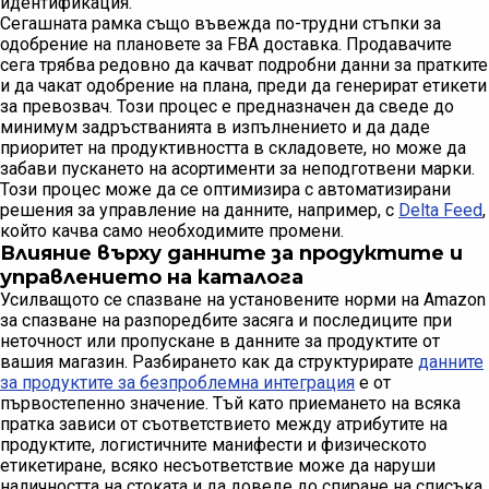
идентификация.
Сегашната рамка също въвежда по-трудни стъпки за
одобрение на плановете за FBA доставка. Продавачите
сега трябва редовно да качват подробни данни за пратките
и да чакат одобрение на плана, преди да генерират етикети
за превозвач. Този процес е предназначен да сведе до
минимум задръстванията в изпълнението и да даде
приоритет на продуктивността в складовете, но може да
забави пускането на асортименти за неподготвени марки.
Този процес може да се оптимизира с автоматизирани
решения за управление на данните, например, с
Delta Feed
,
който качва само необходимите промени.
Влияние върху данните за продуктите и
управлението на каталога
Усилващото се спазване на установените норми на Amazon
за спазване на разпоредбите засяга и последиците при
неточност или пропускане в данните за продуктите от
вашия магазин. Разбирането как да структурирате
данните
за продуктите за безпроблемна интеграция
е от
първостепенно значение. Тъй като приемането на всяка
пратка зависи от съответствието между атрибутите на
продуктите, логистичните манифести и физическото
етикетиране, всяко несъответствие може да наруши
наличността на стоката и да доведе до спиране на списъка