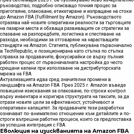
ръководство, подробно описващо точния процес за
приготвяне, опаковане, етикетиране и изпращане на стоки
до Amazon FBA (Fulfillment by Amazon). Ръководството
отразява най-новите оперативни реалности за търговците
на пазарни места и обхваща развиващите се стратегии за
спазване на разпоредбите, логистика и спестяване на
разходи, необходими за отговаряне на нарастващите
стандарти на Amazon. Статията, публикувана първоначално
в TechRepublic, е позиционирана като стъпка по стъпка
справка за продавачите, фокусирайки се върху пълния
работен процес от първоначалната настройка до често
срещани капани при използване на дистрибуторската
мрежа на FBA.
Актуализацията идва сред значителни промени в
ландшафта на Amazon FBA. През 2025 г. Amazon въведе
повишени изисквания за опаковане, по-строки контрол
върху инвентара и коригира структурата на таксите, за да
отрази новите цели за ефективност, устойчивост и
оперативен капацитет. За продавачите тези разработки
означават по-внимателно отношение към детайлите и по-
строги вътрешни работни процеси, които са предпоставка
за успешна интеграция с FBA.
Еволюция на изискванията на Amazon FBA