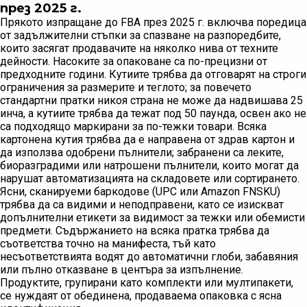
през 2025 г.
Прякото изпращане до FBA през 2025 г. включва поредица
от задължителни стъпки за спазване на разпоредбите,
които засягат продавачите на няколко нива от техните
дейности. Насоките за опаковане са по-прецизни от
предходните години. Кутиите трябва да отговарят на строги
ограничения за размерите и теглото; за повечето
стандартни пратки никоя страна не може да надвишава 25
инча, а кутиите трябва да тежат под 50 паунда, освен ако не
са подходящо маркирани за по-тежки товари. Всяка
картонена кутия трябва да е направена от здрав картон и
да използва одобрени пълнители; забранени са леките,
биоразградими или натрошени пълнители, които могат да
нарушат автоматизацията на складовете или сортирането.
Ясни, сканируеми баркодове (UPC или Amazon FNSKU)
трябва да са видими и неподправени, като се изискват
допълнителни етикети за видимост за тежки или обемисти
предмети. Съдържанието на всяка пратка трябва да
съответства точно на манифеста, тъй като
несъответствията водят до автоматични глоби, забавяния
или пълно отказване в центъра за изпълнение.
Продуктите, групирани като комплекти или мултипакети,
се нуждаят от обединена, продаваема опаковка с ясна