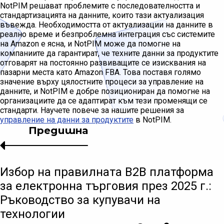
NotPIM решават проблемите с последователността и
стандартизацията на данните, които тази актуализация
въвежда. Необходимостта от актуализации на данните в
реално време и безпроблемна интеграция със системите
на Amazon е ясна, и NotPIM може да помогне на
компаниите да гарантират, че техните данни за продуктите
отговарят на постоянно развиващите се изисквания на
пазарни места като Amazon FBA. Това поставя голямо
значение върху цялостните процеси за управление на
данните, и NotPIM е добре позициониран да помогне на
организациите да се адаптират към тези променящи се
стандарти. Научете повече за нашите решения за
управление на данни за продуктите
в NotPIM.
Предишна
Избор на правилната B2B платформа
за електронна търговия през 2025 г.:
Ръководство за купувачи на
технологии