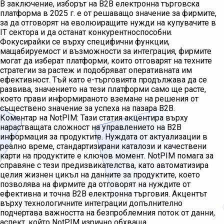
В заключение, изборът на B2B електронна търговска
платформа в 2025 г. е от решаващо значение за фирмите,
за да отговорят на еволюиращите нужди на купувачите в
IT сектора и да останат конкурентноспособни.
Фокусирайки се върху специфични функции,
мащабируемост и възможности за интеграция, фирмите
могат да изберат платформи, които отговарят на техните
стратегии за растеж и подобряват оперативната им
ефективност. Тъй като е-търговията продължава да се
развива, значението на тези платформи само ще расте,
което прави информираното вземане на решения от
съществено значение за успеха на пазара B2B.
Коментар на NotPIM: Тази статия акцентира върху
нарастващата сложност на управлението на B2B
информация за продуктите. Нуждата от актуализации в
реално време, стандартизирани каталози и качествени
карти на продуктите е ключов момент. NotPIM помага за
справяне с тези предизвикателства, като автоматизира
целия жизнен цикъл на данните за продуктите, което
позволява на фирмите да отговорят на нуждите от
ефективна и точна B2B електронна търговия. Акцентът
върху технологичните интеграции допълнително
подчертава важността на безпроблемния поток от данни,
аспект, който NotPIM изрично обхваща.