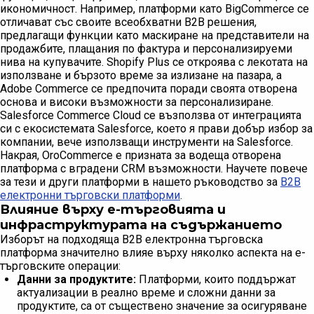
икономичност. Например, платформи като BigCommerce се
отличават със своите всеобхватни B2B решения,
предлагащи функции като маскиране на представители на
продажбите, плащания по фактура и персонализируеми
нива на купувачите. Shopify Plus се откроява с лекотата на
използване и бързото време за излизане на пазара, а
Adobe Commerce се предпочита поради своята отворена
основа и високи възможности за персонализиране.
Salesforce Commerce Cloud се възползва от интеграцията
си с екосистемата Salesforce, което я прави добър избор за
компании, вече използващи инструменти на Salesforce.
Накрая, OroCommerce е призната за водеща отворена
платформа с вградени CRM възможности. Научете повече
за тези и други платформи в нашето ръководство за
B2B
електронни търговски платформи
.
Влияние върху е-търговията и
инфраструктурата на съдържанието
Изборът на подходяща B2B електронна търговска
платформа значително влияе върху няколко аспекта на е-
търговските операции:
Данни за продуктите:
Платформи, които поддържат
актуализации в реално време и сложни данни за
продуктите, са от съществено значение за осигуряване