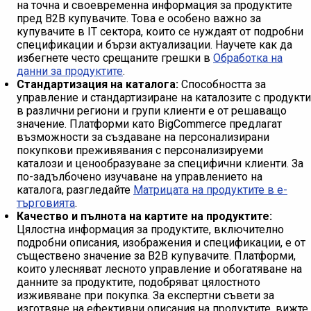
на точна и своевременна информация за продуктите
пред B2B купувачите. Това е особено важно за
купувачите в IT сектора, които се нуждаят от подробни
спецификации и бързи актуализации. Научете как да
избегнете често срещаните грешки в
Обработка на
данни за продуктите
.
Стандартизация на каталога:
Способността за
управление и стандартизиране на каталозите с продукти
в различни региони и групи клиенти е от решаващо
значение. Платформи като BigCommerce предлагат
възможности за създаване на персонализирани
покупкови преживявания с персонализируеми
каталози и ценообразуване за специфични клиенти. За
по-задълбочено изучаване на управлението на
каталога, разгледайте
Матрицата на продуктите в е-
търговията
.
Качество и пълнота на картите на продуктите:
Цялостна информация за продуктите, включително
подробни описания, изображения и спецификации, е от
съществено значение за B2B купувачите. Платформи,
които улесняват лесното управление и обогатяване на
данните за продуктите, подобряват цялостното
изживяване при покупка. За експертни съвети за
изготвяне на ефективни описания на продуктите, вижте