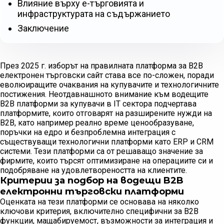
Влияние върху е-търговията и
инфраструктурата на съдържанието
Заключение
През 2025 г. изборът на правилната платформа за B2B
електронен търговски сайт става все по-сложен, поради
еволюиращите очаквания на купувачите и технологичните
постижения. Неотдавнашното внимание към водещите
B2B платформи за купувачи в IT сектора подчертава
платформите, които отговарят на разширените нужди на
B2B, като например реално време ценообразуване,
поръчки на едро и безпроблемна интеграция с
съществуващи технологични платформи като ERP и CRM
системи. Тези платформи са от решаващо значение за
фирмите, които търсят оптимизиране на операциите си и
подобряване на удовлетвореността на клиентите.
Критерии за подбор на водещи B2B
електронни търговски платформи
Оценката на тези платформи се основава на няколко
ключови критерия, включително специфични за B2B
функции, мащабируемост, възможности за интеграция и