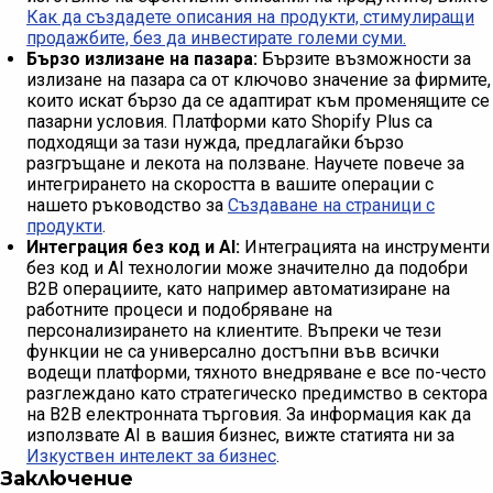
Как да създадете описания на продукти, стимулиращи
продажбите, без да инвестирате големи суми.
Бързо излизане на пазара:
Бързите възможности за
излизане на пазара са от ключово значение за фирмите,
които искат бързо да се адаптират към променящите се
пазарни условия. Платформи като Shopify Plus са
подходящи за тази нужда, предлагайки бързо
разгръщане и лекота на ползване. Научете повече за
интегрирането на скоростта в вашите операции с
нашето ръководство за
Създаване на страници с
продукти
.
Интеграция без код и AI:
Интеграцията на инструменти
без код и AI технологии може значително да подобри
B2B операциите, като например автоматизиране на
работните процеси и подобряване на
персонализирането на клиентите. Въпреки че тези
функции не са универсално достъпни във всички
водещи платформи, тяхното внедряване е все по-често
разглеждано като стратегическо предимство в сектора
на B2B електронната търговия. За информация как да
използвате AI в вашия бизнес, вижте статията ни за
Изкуствен интелект за бизнес
.
Заключение