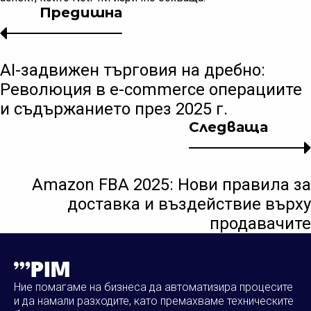
Предишна
AI-задвижен търговия на дребно:
Революция в e-commerce операциите
и съдържанието през 2025 г.
Следваща
Amazon FBA 2025: Нови правила за
доставка и въздействие върху
продавачите
Ние помагаме на бизнеса да автоматизира процесите
и да намали разходите, като премахваме техническите