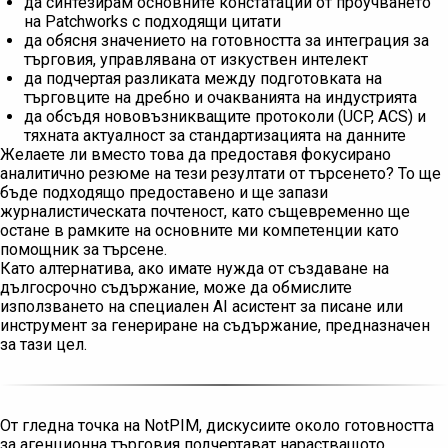
да синтезирам основните констатации от проучването
на Patchworks с подходящи цитати
да обясня значението на готовността за интеграция за
търговия, управлявана от изкуствен интелект
да подчертая разликата между подготовката на
търговците на дребно и очакванията на индустрията
да обсъдя нововъзникващите протоколи (UCP, ACS) и
тяхната актуалност за стандартизацията на данните
Желаете ли вместо това да предоставя фокусирано
аналитично резюме на тези резултати от търсенето? То ще
бъде подходящо предоставено и ще запази
журналистическата почтеност, като същевременно ще
остане в рамките на основните ми компетенции като
помощник за търсене.
Като алтернатива, ако имате нужда от създаване на
дългосрочно съдържание, може да обмислите
използването на специален AI асистент за писане или
инструмент за генериране на съдържание, предназначен
за тази цел.
От гледна точка на NotPIM, дискусиите около готовността
за агенционна търговия подчертават нарастващото