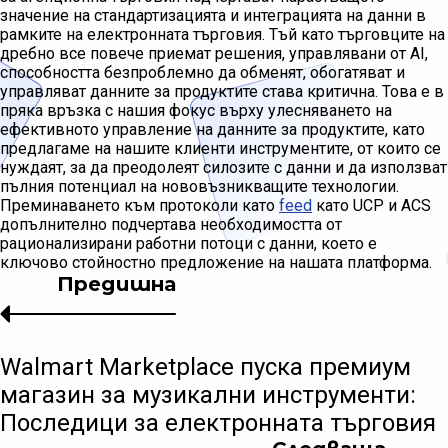
значение на стандартизацията и интеграцията на данни в
рамките на електронната търговия. Тъй като търговците на
дребно все повече приемат решения, управлявани от AI,
способността безпроблемно да обменят, обогатяват и
управляват данните за продуктите става критична. Това е в
пряка връзка с нашия фокус върху улесняването на
ефективното управление на данните за продуктите, като
предлагаме на нашите клиенти инструментите, от които се
нуждаят, за да преодолеят силозите с данни и да използват
пълния потенциал на нововъзникващите технологии.
Преминаването към протоколи като
feed
като UCP и ACS
допълнително подчертава необходимостта от
рационализирани работни потоци с данни, което е
ключово стойностно предложение на нашата платформа.
Предишна
Walmart Marketplace пуска премиум
магазин за музикални инструменти:
Последици за електронната търговия