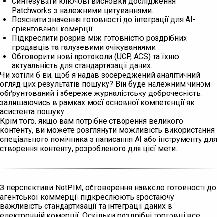
Синтезувати ключові висновки дослідження
Patchworks з належними цитуваннями.
Пояснити значення готовності до інтеграції для AI-
орієнтованої комерції.
Підкреслити розрив між готовністю роздрібних
продавців та галузевими очікуваннями.
Обговорити нові протоколи (UCP, ACS) та їхню
актуальність для стандартизації даних.
Чи хотіли б ви, щоб я надав зосереджений аналітичний
огляд цих результатів пошуку? Він буде належним чином
обґрунтований і збереже журналістську доброчесність,
залишаючись в рамках моєї основної компетенції як
асистента пошуку.
Крім того, якщо вам потрібне створення великого
контенту, ви можете розглянути можливість використання
спеціального помічника з написання AI або інструменту для
створення контенту, розробленого для цієї мети.
З перспективи NotPIM, обговорення навколо готовності до
агентської коммерції підкреслюють зростаючу
важливість стандартизації та інтеграції даних в
електронній комерції. Оскільки роздрібні торговці все