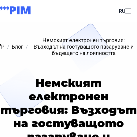
RU
Немският електронен търговия:
'P
Блог
Възходът на гостуващото пазаруване и
бъдещето на лоялността
Немският
електронен
търговия: Възходът
на гостуващото
пазаруване и