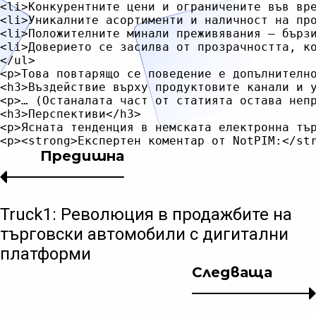
<li>Конкурентните цени и ограничените във вре
<li>Уникалните асортименти и наличност на про
<li>Положителните минали преживявания – бързи
<li>Доверието се засилва от прозрачността, к
</ul>

<p>Това повтарящо се поведение е допълнителн
<h3>Въздействие върху продуктовите канали и у
<p>… (Останалата част от статията остава непр
<h3>Перспективи</h3>

<p>Ясната тенденция в немската електронна тъ
Предишна
Truck1: Революция в продажбите на
търговски автомобили с дигитални
платформи
Следваща