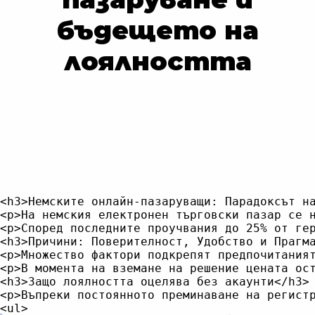
бъдещето на
лоялността
<h3>Немските онлайн-пазаруващи: Парадоксът на
<p>На немския електронен търговски пазар се 
<p>Според последните проучвания до 25% от ге
<h3>Причини: Поверителност, Удобство и Прагма
<p>Множество фактори подкрепят предпочитания
<p>В момента на вземане на решение цената ос
<h3>Защо лоялността оцелява без акаунти</h3>

<p>Въпреки постоянното преминаване на регист
<ul>
