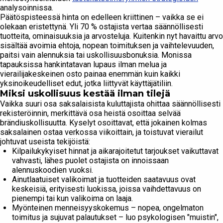
analysoinnissa.
Päätöspisteessä hinta on edelleen kriittinen – vaikka se ei
olekaan eristettynä. Yli 70 % ostajista vertaa säännöllisesti
tuotteita, ominaisuuksia ja arvosteluja. Kuitenkin nyt havaittu arvo
sisältää avoimia ehtoja, nopean toimituksen ja vaihtelevuuden,
paitsi vain alennuksia tai uskollisuusbonuksia. Monissa
tapauksissa hankintatavan lupaus ilman melua ja
vierailijakeskeinen osto painaa enemmän kuin kaikki
yksinoikeudelliset edut, jotka liittyvät käyttäjätiliin.
Miksi uskollisuus kestää ilman tilejä
Vaikka suuri osa saksalaisista kuluttajista ohittaa säännöllisesti
rekisteröinnin, merkittävä osa heistä osoittaa selvää
brändiuskollisuutta. Kyselyt osoittavat, että jokainen kolmas
saksalainen ostaa verkossa viikoittain, ja toistuvat vierailut
johtuvat useista tekijöistä:
Kilpailukykyiset hinnat ja aikarajoitetut tarjoukset vaikuttavat
vahvasti, lähes puolet ostajista on innoissaan
alennuskoodien vuoksi.
Ainutlaatuiset valikoimat ja tuotteiden saatavuus ovat
keskeisiä, erityisesti luokissa, joissa vaihdettavuus on
pienempi tai kun valikoima on laaja.
Myönteinen menneisyyskokemus – nopea, ongelmaton
toimitus ja sujuvat palautukset – luo psykologisen "muistin",