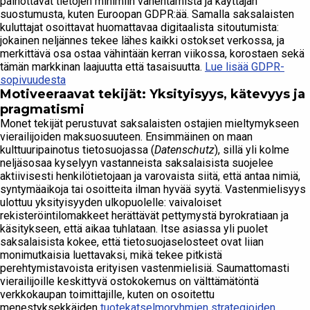
painottavat tietojen minimiin vähentämistä ja käyttäjän
suostumusta, kuten Euroopan GDPR:ää. Samalla saksalaisten
kuluttajat osoittavat huomattavaa digitaalista sitoutumista:
jokainen neljännes tekee lähes kaikki ostokset verkossa, ja
merkittävä osa ostaa vähintään kerran viikossa, korostaen sekä
tämän markkinan laajuutta että tasaisuutta.
Lue lisää GDPR-
sopivuudesta
Motiveeraavat tekijät: Yksityisyys, kätevyys ja
pragmatismi
Monet tekijät perustuvat saksalaisten ostajien mieltymykseen
vierailijoiden maksuosuuteen. Ensimmäinen on maan
kulttuuripainotus tietosuojassa (
Datenschutz
), sillä yli kolme
neljäsosaa kyselyyn vastanneista saksalaisista suojelee
aktiivisesti henkilötietojaan ja varovaista siitä, että antaa nimiä,
syntymäaikoja tai osoitteita ilman hyvää syytä. Vastenmielisyys
ulottuu yksityisyyden ulkopuolelle: vaivaloiset
rekisteröintilomakkeet herättävät pettymystä byrokratiaan ja
käsitykseen, että aikaa tuhlataan. Itse asiassa yli puolet
saksalaisista kokee, että tietosuojaselosteet ovat liian
monimutkaisia luettavaksi, mikä tekee pitkistä
perehtymistavoista erityisen vastenmielisiä. Saumattomasti
vierailijoille keskittyvä ostokokemus on välttämätöntä
verkkokaupan toimittajille, kuten on osoitettu
menestyksekkäiden
tuotekatselmoryhmien strategioiden