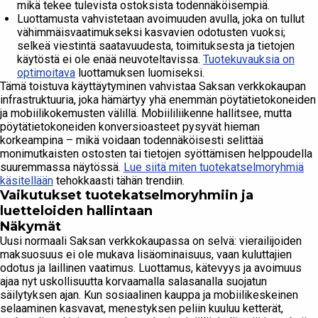
mikä tekee tulevista ostoksista todennäköisempiä.
Luottamusta vahvistetaan avoimuuden avulla, joka on tullut
vähimmäisvaatimukseksi kasvavien odotusten vuoksi;
selkeä viestintä saatavuudesta, toimituksesta ja tietojen
käytöstä ei ole enää neuvoteltavissa.
Tuotekuvauksia on
optimoitava
luottamuksen luomiseksi.
Tämä toistuva käyttäytyminen vahvistaa Saksan verkkokaupan
infrastruktuuria, joka hämärtyy yhä enemmän pöytätietokoneiden
ja mobiilikokemusten välillä. Mobiililiikenne hallitsee, mutta
pöytätietokoneiden konversioasteet pysyvät hieman
korkeampina – mikä voidaan todennäköisesti selittää
monimutkaisten ostosten tai tietojen syöttämisen helppoudella
suuremmassa näytössä.
Lue siitä miten tuotekatselmoryhmiä
käsitellään
tehokkaasti tähän trendiin.
Vaikutukset tuotekatselmoryhmiin ja
luetteloiden hallintaan
Näkymät
Uusi normaali Saksan verkkokaupassa on selvä: vierailijoiden
maksuosuus ei ole mukava lisäominaisuus, vaan kuluttajien
odotus ja laillinen vaatimus. Luottamus, kätevyys ja avoimuus
ajaa nyt uskollisuutta korvaamalla salasanalla suojatun
säilytyksen ajan. Kun sosiaalinen kauppa ja mobiilikeskeinen
selaaminen kasvavat, menestyksen peliin kuuluu ketterät,