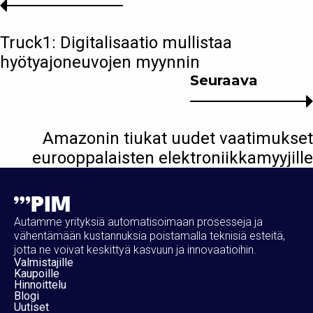
Truck1: Digitalisaatio mullistaa
hyötyajoneuvojen myynnin
Seuraava
Amazonin tiukat uudet vaatimukset
eurooppalaisten elektroniikkamyyjille
Autamme yrityksiä automatisoimaan prosesseja ja
vähentämään kustannuksia poistamalla teknisiä esteitä,
jotta ne voivat keskittyä kasvuun ja innovaatioihin.
Valmistajille
Kaupoille
Hinnoittelu
Blogi
Uutiset