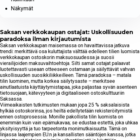
Näkymät
Saksan verkkokaupan ostajat: Uskollisuuden
paradoksa ilman kirjautumista
Saksan verkkokaupan maisemassa on havaittavissa jatkuva
trendi: merkittävä osa kuluttajista välttää edelleen tilien luomista
verkkokaupan ostoskorin maksuosuudessa ja suosii
vierailijoiden maksuvaihtoehtoja. Silti samat ostajat palaavat
luotettavasti useaan otteeseen ostamaan ja säilyttävät vahvan
uskollisuuden suosikkiliikkeilleen. Tämä paradoksa – matala
tilin luominen, mutta korkea säilytysaste – merkitsee
ainutlaatuista käyttäytymistapaa, joka paljastaa syvän asenteen
tietosuojaan, kätevyyteen ja digitaaliseen ostoskulttuuriin
Saksassa.
Viimeaikaisten tutkimusten mukaan jopa 25 % saksalaisista
hylkää ostoskorinsa, jos heiltä edellytetään rekisteröitymistä
ennen ostoprosessia. Monille pakollista tilin luomista on
enemmän kuin vain epämukavaa; se edustaa estettä, joka uhkaa
yksityisyyttä ja tuo tarpeetonta monimutkaisuutta. Tämä on
linjassa laajempien EU:n ja kansallisten sääntöjen kanssa, jotka