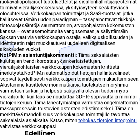
ruokavaliopohjaiset tuoteluettelot ja sisällönhallintajärjestelmät
toimivat vierailijakeskeisissä, yksityisyyteen keskittyvissä
olosuhteissa. Verkkokaupan toimittajat ja SaaS-tuottajat, jotka
hallitsevat tämän uuden paradigman – tasapainottavat tiukkoja
tietosuojasääntöjä saumattomien, arvopohjaisten kokemusten
kanssa – ovat asemoituneita vangitsemaan ja säilyttämään
Saksan vaativia verkkokaupan ostajia, vaikka uskollisuuden ja
identiteetin rajat muokkautuvat uudelleen digitaalisen
aikakauden vuoksi.
NotPIM:n asiantuntijakommentti:
Tämä saksalaisten
kuluttajien trendi korostaa yksinkertaistettujen,
vierailijakohtaisten verkkokaupan kokemusten kriittistä
merkitystä.NotPIM:n automatisoidut tietojen hallintavälineet
sopivat täydellisesti verkkokaupan toimittajien mukauttamiseen.
Alustamme käsittelee monimutkaisia tuotekatselmoryhmiä
varmistaen tarkan ja helposti saatavilla olevan tiedon myös
vierailijoille, kun taas se noudattaa GDPR-sopivuutta ja minimoi
tietojen keruun. Tämä lähestymistapa varmistaa ongelmattoman
maksuprosessin toistuvien ostosten edistämiseksi. Tämä on
merkittävä mahdollisuus verkkokaupan toimittajille tavoittaa
saksalaisia ​​asiakkaita. Katso, miten
tehokas tietojen integrointi
vahvistaa verkkokauppasi.
Edellinen