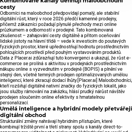
Kombinované kanály definují maloobchodní
cesty
Odborníci na maloobchod předpovídají pomalý, ale stabilní
digitální růst, který v roce 2026 předčí kamenné prodejny,
přičemž zákazníci požadují plynulé přechody mezi online
průzkumem a odborností v prodejně. Tato kombinovaná
zkušenost – zahajování cesty digitálně a přitom oceňování
lidské jistoty na hlavní třídě – vede k investicím do poutavých
fyzických prostor, které upřednostňují hodnotu prostřednictvím
pohlcujících prostředí před pouhým vystavováním produktů.
Data z Placer.ai zdůrazňují tuto konvergenci a ukazují, že růst e-
commerce se prolíná s aktivitou v prodejnách prostřednictvím
nákupu online s vyzvednutím v prodejně (BOPIS) a plnění ve
stejný den, včetně temných prodejen optimalizovaných umělou
inteligencí, které zkracují dodací lhůty.[Placer.ai] Maloobchodníci,
kteří rozšiřují digitálně nativní značky do fyzických lokalit, jako
jsou služby rámování na zakázku, hlásí prudký nárůst návštěv
prodejen sloučením online efektivity s hmatatelnou
personalizací.
Umělá inteligence a hybridní modely přetvářejí
digitální obchod
Strukturální změny nahrávají hybridním přístupům, které
kombinují tržiště první a třetí strany spolu s kanály direct-to-