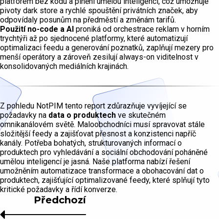
platforem bez kódu a plnění umělou inteligencí, což umožňuje
pivoty dark store a rychlé spouštění privátních značek, aby
odpovídaly posunům na předměstí a změnám tarifů.
Použití no-code a AI
proniká od orchestrace reklam v horním
trychtýři až po sjednocené platformy, které automatizují
optimalizaci feedu a generování poznatků, zaplňují mezery pro
menší operátory a zároveň zesilují always-on viditelnost v
konsolidovaných mediálních krajinách.
Z pohledu NotPIM tento report zdůrazňuje vyvíjející se
požadavky na
data o produktech
ve skutečném
omnikanálovém světě. Maloobchodníci musí spravovat stále
složitější feedy a zajišťovat přesnost a konzistenci napříč
kanály. Potřeba bohatých, strukturovaných informací o
produktech pro vyhledávání a sociální obchodování poháněné
umělou inteligencí je jasná. Naše platforma nabízí řešení
umožněním automatizace transformace a obohacování dat o
produktech, zajišťující optimalizované feedy, které splňují tyto
kritické požadavky a řídí konverze.
Předchozí