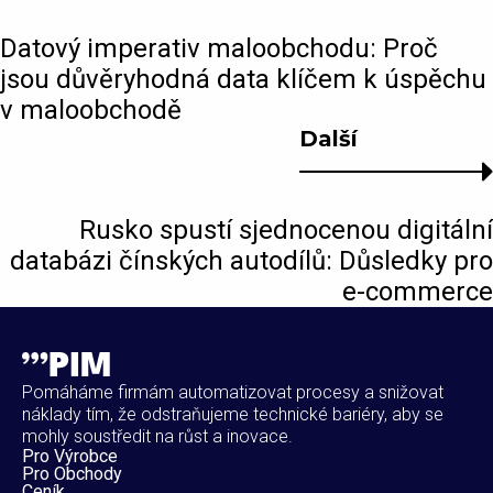
Datový imperativ maloobchodu: Proč
jsou důvěryhodná data klíčem k úspěchu
v maloobchodě
Další
Rusko spustí sjednocenou digitální
databázi čínských autodílů: Důsledky pro
e-commerce
Pomáháme firmám automatizovat procesy a snižovat
náklady tím, že odstraňujeme technické bariéry, aby se
mohly soustředit na růst a inovace.
Pro Výrobce
Pro Obchody
Ceník