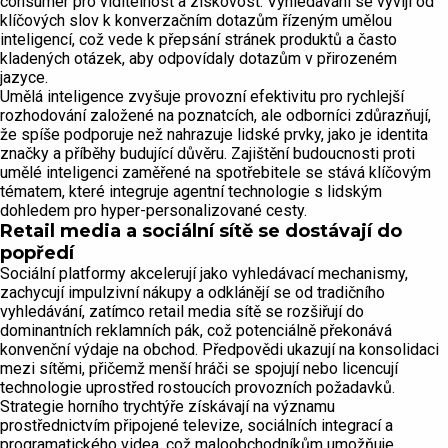
consumer pro viditelnost a ziskovost. Vyhledávání se vyvíjí od
klíčových slov k konverzačním dotazům řízeným umělou
inteligencí, což vede k přepsání stránek produktů a často
kladených otázek, aby odpovídaly dotazům v přirozeném
jazyce.
Umělá inteligence zvyšuje provozní efektivitu pro rychlejší
rozhodování založené na poznatcích, ale odborníci zdůrazňují,
že spíše podporuje než nahrazuje lidské prvky, jako je identita
značky a příběhy budující důvěru. Zajištění budoucnosti proti
umělé inteligenci zaměřené na spotřebitele se stává klíčovým
tématem, které integruje agentní technologie s lidským
dohledem pro hyper-personalizované cesty.
Retail media a sociální sítě se dostávají do
popředí
Sociální platformy akcelerují jako vyhledávací mechanismy,
zachycují impulzivní nákupy a odklánějí se od tradičního
vyhledávání, zatímco retail media sítě se rozšiřují do
dominantních reklamních pák, což potenciálně překonává
konvenční výdaje na obchod. Předpovědi ukazují na konsolidaci
mezi sítěmi, přičemž menší hráči se spojují nebo licencují
technologie uprostřed rostoucích provozních požadavků.
Strategie horního trychtýře získávají na významu
prostřednictvím připojené televize, sociálních integrací a
programatického videa, což maloobchodníkům umožňuje