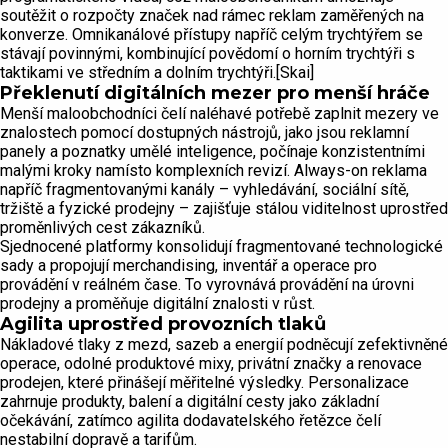
soutěžit o rozpočty značek nad rámec reklam zaměřených na
konverze. Omnikanálové přístupy napříč celým trychtýřem se
stávají povinnými, kombinující povědomí o horním trychtýři s
taktikami ve středním a dolním trychtýři.[Skai]
Překlenutí digitálních mezer pro menší hráče
Menší maloobchodníci čelí naléhavé potřebě zaplnit mezery ve
znalostech pomocí dostupných nástrojů, jako jsou reklamní
panely a poznatky umělé inteligence, počínaje konzistentními
malými kroky namísto komplexních revizí. Always-on reklama
napříč fragmentovanými kanály – vyhledávání, sociální sítě,
tržiště a fyzické prodejny – zajišťuje stálou viditelnost uprostřed
proměnlivých cest zákazníků.
Sjednocené platformy konsolidují fragmentované technologické
sady a propojují merchandising, inventář a operace pro
provádění v reálném čase. To vyrovnává provádění na úrovni
prodejny a proměňuje digitální znalosti v růst.
Agilita uprostřed provozních tlaků
Nákladové tlaky z mezd, sazeb a energií podněcují zefektivněné
operace, odolné produktové mixy, privátní značky a renovace
prodejen, které přinášejí měřitelné výsledky. Personalizace
zahrnuje produkty, balení a digitální cesty jako základní
očekávání, zatímco agilita dodavatelského řetězce čelí
nestabilní dopravě a tarifům.