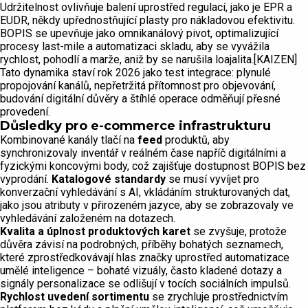
Udržitelnost ovlivňuje balení uprostřed regulací, jako je EPR a
EUDR, někdy upřednostňující plasty pro nákladovou efektivitu.
BOPIS se upevňuje jako omnikanálový pivot, optimalizující
procesy last-mile a automatizaci skladu, aby se vyvážila
rychlost, pohodlí a marže, aniž by se narušila loajalita.[KAIZEN]
Tato dynamika staví rok 2026 jako test integrace: plynulé
propojování kanálů, nepřetržitá přítomnost pro objevování,
budování digitální důvěry a štíhlé operace odměňují přesné
provedení.
Důsledky pro e-commerce infrastrukturu
Kombinované kanály tlačí na
feed
produktů, aby
synchronizovaly inventář v reálném čase napříč digitálními a
fyzickými koncovými body, což zajišťuje dostupnost BOPIS bez
vyprodání.
Katalogové standardy
se musí vyvíjet pro
konverzační vyhledávání s AI, vkládáním strukturovaných dat,
jako jsou atributy v přirozeném jazyce, aby se zobrazovaly ve
vyhledávání založeném na dotazech.
Kvalita a úplnost produktových karet
se zvyšuje, protože
důvěra závisí na podrobných, příběhy bohatých seznamech,
které zprostředkovávají hlas značky uprostřed automatizace
umělé inteligence – bohaté vizuály, často kladené dotazy a
signály personalizace se odlišují v tocích sociálních impulsů.
Rychlost uvedení sortimentu
se zrychluje prostřednictvím