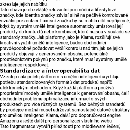
zkresluje jejich nabídku.
Tato obava je obzvláště relevantní pro módní a lifestylové
značky, kde identita značky závisí silně na pečlivě kontrolované
vizuální prezentaci. Luxusní značka by se mohla cítit nepříjemně,
když by systém umělé inteligence automaticky umisťoval její
produkty do kontextů nebo kombinací, které nejsou v souladu se
standardy značky. Jak platformy, jako je Klarna, rozšiřují své
kreativní využití umělé inteligence, budou obchodníci
pravděpodobně požadovat větší kontrolu nad tím, jak se jejich
produkty objevují v generovaném obsahu, potenciálně
prostřednictvím pokynů pro značku, které musí systémy umělé
inteligence respektovat.
Standardizace a interoperabilita dat
Vzestup nákupních platforem s umělou inteligencí urychluje
potřebu standardizovaných formátů dat produktů napříč
elektronickým obchodem. Když každá platforma používá
proprietární modely umělé inteligence k generování obsahu, čelí
obchodníci problému optimalizace informací o svých
produktech pro více různých systémů. Bez běžných standardů
by prodejce možná musel udržovat samostatné datové struktury
pro umělou inteligenci Klarna, další pro doporučovací engine
Amazonu a ještě další pro personalizaci vlastního webu.
Tato fragmentace vytváří příležitosti pro middleware řešení,