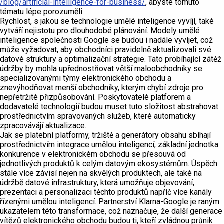
/blog/artificial-intelligence-for-business/
, abyste tomuto
tématu lépe porozuměli.
Rychlost, s jakou se technologie umělé inteligence vyvíjí, také
vytváří nejistotu pro dlouhodobé plánování. Modely umělé
inteligence společnosti Google se budou i nadále vyvíjet, což
může vyžadovat, aby obchodníci pravidelně aktualizovali své
datové struktury a optimalizační strategie. Tato probíhající zátěž
údržby by mohla upřednostňovat větší maloobchodníky se
specializovanými týmy elektronického obchodu a
znevýhodňovat menší obchodníky, kterým chybí zdroje pro
nepřetržité přizpůsobování. Poskytovatelé platforem a
dodavatelé technologií budou muset tuto složitost abstrahovat
prostřednictvím spravovaných služeb, které automaticky
zpracovávájí aktualizace.
Jak se platební platformy, tržiště a generátory obsahu sbíhají
prostřednictvím integrace umělou inteligencí, základní jednotka
konkurence v elektronickém obchodu se přesouvá od
jednotlivých produktů k celým datovým ekosystémům. Úspěch
stále více závisí nejen na skvělých produktech, ale také na
údržbě datové infrastruktury, která umožňuje objevování,
prezentaci a personalizaci těchto produktů napříč více kanály
řízenými umělou inteligencí. Partnerství Klarna-Google je raným
ukazatelem této transformace, což naznačuje, že další generace
vítězů elektronického obchodu budou ti, kteří zvládnou průnik