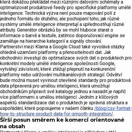
která dokážou překládat mezi různými datovými schématy a
optimalizovat produktové feedy pro specifické platformy umělé
inteligence. Technická výzva není pouze mapování polí z
jednoho formátu do druhého, ale pochopení toho, jak různé
systémy umělé inteligence interpretují a upřednostňují různé
atributy. Generátor obrázků by se mohl hluboce starat o
informace o barvě a textuře, zatímco doporučovací engine se
zaměřuje na hierarchie kategorií a signály chování.
Partnerství mezi Klarna a Google Cloud také vyvolává otázky
ohledně uzamčení platformy a přenositelnosti dat. Jak
obchodníci investují do optimalizace svých dat o produktech pro
konkrétní modely umělé inteligence společnosti Google,
vytvářejí závislosti, které ztěžují přepnutí na konkurenční
platformy nebo udržování multikanálových strategií. Odvětví
bude možná muset vyvinout otevřené standardy pro produktová
data připravená pro umělou inteligenci, která umožňují
obchodníkům připravit své katalogy jednou a nasadit je napříč
více platformami s umělou inteligencí. Jedním z klíčových
aspektů standardizace dat o produktech je správná struktura a
uspořádání, které popisujeme v našem článku
/blog/csv-format-
how-to-structure-product-data-for-smooth-integration/
.
Širší posun směrem ke komerci orientované
na obsah