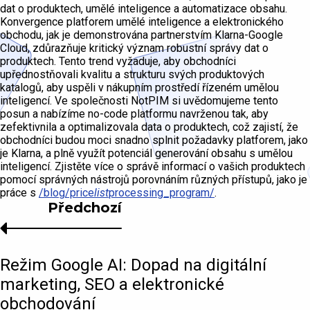
dat o produktech, umělé inteligence a automatizace obsahu.
Konvergence platforem umělé inteligence a elektronického
obchodu, jak je demonstrována partnerstvím Klarna-Google
Cloud, zdůrazňuje kritický význam robustní správy dat o
produktech. Tento trend vyžaduje, aby obchodníci
upřednostňovali kvalitu a strukturu svých produktových
katalogů, aby uspěli v nákupním prostředí řízeném umělou
inteligencí. Ve společnosti NotPIM si uvědomujeme tento
posun a nabízíme no-code platformu navrženou tak, aby
zefektivnila a optimalizovala data o produktech, což zajistí, že
obchodníci budou moci snadno splnit požadavky platforem, jako
je Klarna, a plně využít potenciál generování obsahu s umělou
inteligencí. Zjistěte více o správě informací o vašich produktech
pomocí správných nástrojů porovnáním různých přístupů, jako je
práce s
/blog/price
list
processing_program/
.
Předchozí
Režim Google AI: Dopad na digitální
marketing, SEO a elektronické
obchodování