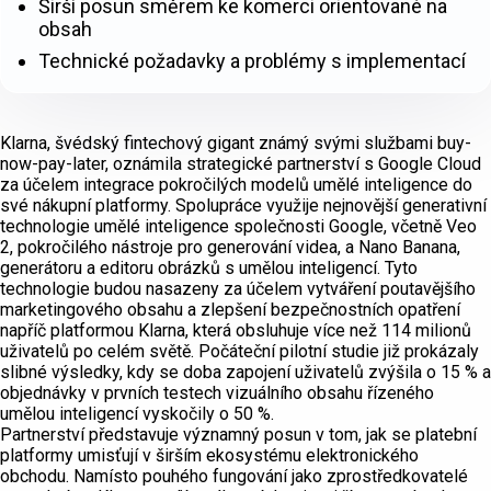
Širší posun směrem ke komerci orientované na
obsah
Technické požadavky a problémy s implementací
Klarna, švédský fintechový gigant známý svými službami buy-
now-pay-later, oznámila strategické partnerství s Google Cloud
za účelem integrace pokročilých modelů umělé inteligence do
své nákupní platformy. Spolupráce využije nejnovější generativní
technologie umělé inteligence společnosti Google, včetně Veo
2, pokročilého nástroje pro generování videa, a Nano Banana,
generátoru a editoru obrázků s umělou inteligencí. Tyto
technologie budou nasazeny za účelem vytváření poutavějšího
marketingového obsahu a zlepšení bezpečnostních opatření
napříč platformou Klarna, která obsluhuje více než 114 milionů
uživatelů po celém světě. Počáteční pilotní studie již prokázaly
slibné výsledky, kdy se doba zapojení uživatelů zvýšila o 15 % a
objednávky v prvních testech vizuálního obsahu řízeného
umělou inteligencí vyskočily o 50 %.
Partnerství představuje významný posun v tom, jak se platební
platformy umisťují v širším ekosystému elektronického
obchodu. Namísto pouhého fungování jako zprostředkovatelé