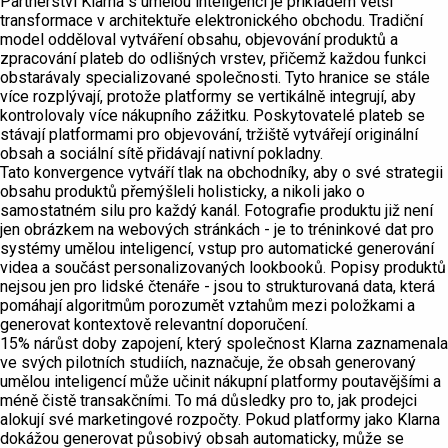
Partnerství Klarna s umělou inteligencí je příkladem větší
transformace v architektuře elektronického obchodu. Tradiční
model odděloval vytváření obsahu, objevování produktů a
zpracování plateb do odlišných vrstev, přičemž každou funkci
obstarávaly specializované společnosti. Tyto hranice se stále
více rozplývají, protože platformy se vertikálně integrují, aby
kontrolovaly více nákupního zážitku. Poskytovatelé plateb se
stávají platformami pro objevování, tržiště vytvářejí originální
obsah a sociální sítě přidávají nativní pokladny.
Tato konvergence vytváří tlak na obchodníky, aby o své strategii
obsahu produktů přemýšleli holisticky, a nikoli jako o
samostatném silu pro každý kanál. Fotografie produktu již není
jen obrázkem na webových stránkách - je to tréninkové dat pro
systémy umělou inteligencí, vstup pro automatické generování
videa a součást personalizovaných lookbooků. Popisy produktů
nejsou jen pro lidské čtenáře - jsou to strukturovaná data, která
pomáhají algoritmům porozumět vztahům mezi položkami a
generovat kontextově relevantní doporučení.
15% nárůst doby zapojení, který společnost Klarna zaznamenala
ve svých pilotních studiích, naznačuje, že obsah generovaný
umělou inteligencí může učinit nákupní platformy poutavějšími a
méně čistě transakčními. To má důsledky pro to, jak prodejci
alokují své marketingové rozpočty. Pokud platformy jako Klarna
dokážou generovat působivý obsah automaticky, může se