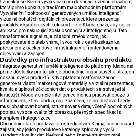
transakcí se Klarna vyvíjí v nákupní destinaci řízenou obsahem,
která přímo konkuruje tradičním maloobchodním platformám.
Vytvářením "lookbooků" generovaných umělou inteligencí -
vizuálně bohatých digitálních prezentací, které prezentují
produkty v kurátorských kolekcích - se Klarna snaží, aby se její
aplikace pro nakupující zdála osobnější a inteligentnější. Tato
transformace signalizuje zásadní změnu v tom, jak
poskytovatelé plateb vnímají svou roli v cestě zákazníka,
přesunem z backendové infrastruktury k frontendovému
objevování a zapojení.
Důsledky pro infrastrukturu obsahu produktu
Integrace generativní umělé inteligence do platformy Klarna má
přímé důsledky pro to, jak se obchodníci musí stavět k ​​strategii
obsahu svých produktů. Když platební platforma začne
generovat vlastní marketingové materiály a vizuální prezentace,
kvalita a úplnost základních dat o produktech se stává ještě
kritičtější. Modely umělé inteligence mohou pracovat pouze s
informacemi, které obdrží, což znamená, že produktové feedy
musí obsahovat bohatá, strukturovaná data, včetně podrobných
popisů, vysoce kvalitních obrázků, přesných specifikací a
komplexní kategorizace.
Obchodníci, kteří prodávají prostřednictvím Klarna, budou muset
zajistit, aby jejich produktové katalogy splňovaly vyšší
standardy kvality dat. Neúplné nebo špatně strukturované