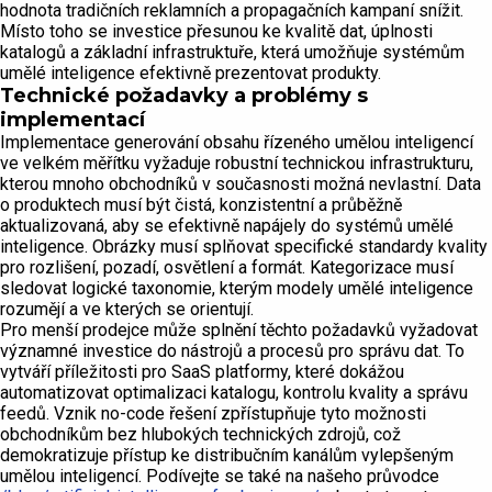
hodnota tradičních reklamních a propagačních kampaní snížit.
Místo toho se investice přesunou ke kvalitě dat, úplnosti
katalogů a základní infrastruktuře, která umožňuje systémům
umělé inteligence efektivně prezentovat produkty.
Technické požadavky a problémy s
implementací
Implementace generování obsahu řízeného umělou inteligencí
ve velkém měřítku vyžaduje robustní technickou infrastrukturu,
kterou mnoho obchodníků v současnosti možná nevlastní. Data
o produktech musí být čistá, konzistentní a průběžně
aktualizovaná, aby se efektivně napájely do systémů umělé
inteligence. Obrázky musí splňovat specifické standardy kvality
pro rozlišení, pozadí, osvětlení a formát. Kategorizace musí
sledovat logické taxonomie, kterým modely umělé inteligence
rozumějí a ve kterých se orientují.
Pro menší prodejce může splnění těchto požadavků vyžadovat
významné investice do nástrojů a procesů pro správu dat. To
vytváří příležitosti pro SaaS platformy, které dokážou
automatizovat optimalizaci katalogu, kontrolu kvality a správu
feedů. Vznik no-code řešení zpřístupňuje tyto možnosti
obchodníkům bez hlubokých technických zdrojů, což
demokratizuje přístup ke distribučním kanálům vylepšeným
umělou inteligencí. Podívejte se také na našeho průvodce