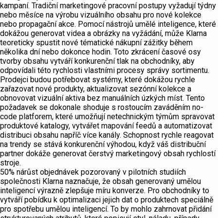
kampaní. Tradiční marketingové pracovní postupy vyžadují týdny
nebo měsíce na výrobu vizuálního obsahu pro nové kolekce
nebo propagační akce. Pomocí nástrojů umělé inteligence, které
dokážou generovat videa a obrázky na vyžádání, může Klarna
teoreticky spustit nové tématické nákupní zážitky během
několika dní nebo dokonce hodin. Toto zkrácení časové osy
tvorby obsahu vytváří konkurenční tlak na obchodníky, aby
odpovídali této rychlosti vlastními procesy správy sortimentu.
Prodejci budou potřebovat systémy, které dokážou rychle
zařazovat nové produkty, aktualizovat sezónní kolekce a
obnovovat vizuální aktiva bez manuálních úzkých míst. Tento
požadavek se dokonale shoduje s rostoucím zaváděním no-
code platforem, které umožňují netechnickým týmům spravovat
produktové katalogy, vytvářet mapování feedů a automatizovat
distribuci obsahu napříč více kanály. Schopnost rychle reagovat
na trendy se stává konkurenční výhodou, když váš distribuční
partner dokáže generovat čerstvý marketingový obsah rychlostí
stroje.
50% nárůst objednávek pozorovaný v pilotních studiích
společnosti Klarna naznačuje, že obsah generovaný umělou
inteligencí výrazně zlepšuje míru konverze. Pro obchodníky to
vytváří pobídku k optimalizaci jejich dat o produktech speciálně
pro spotřebu umělou inteligencí. To by mohlo zahrnovat přidání