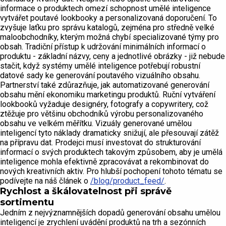
informace o produktech omezí schopnost umělé inteligence
vytvářet poutavé lookbooky a personalizovaná doporučení. To
zvyšuje laťku pro správu katalogů, zejména pro středně velké
maloobchodníky, kterým možná chybí specializované týmy pro
obsah. Tradiční přístup k udržování minimálních informací o
produktu - základní názvy, ceny a jednotlivé obrázky - již nebude
stačit, když systémy umělé inteligence potřebují robustní
datové sady ke generování poutavého vizuálního obsahu.
Partnerství také zdůrazňuje, jak automatizované generování
obsahu mění ekonomiku marketingu produktů. Ruční vytváření
lookbooků vyžaduje designéry, fotografy a copywritery, což
ztěžuje pro většinu obchodníků výrobu personalizovaného
obsahu ve velkém měřítku. Vizuály generované umělou
inteligencí tyto náklady dramaticky snižují, ale přesouvají zátěž
na přípravu dat. Prodejci musí investovat do strukturování
informací o svých produktech takovým způsobem, aby je umělá
inteligence mohla efektivně zpracovávat a rekombinovat do
nových kreativních aktiv. Pro hlubší pochopení tohoto tématu se
podívejte na náš článek o
/blog/product_feed/
.
Rychlost a škálovatelnost při správě
sortimentu
Jedním z nejvýznamnějších dopadů generování obsahu umělou
inteligencí je zrychlení uvádění produktů na trh a sezónních