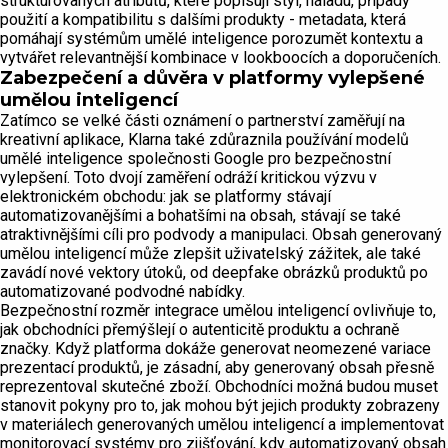
strukturovaných atributů, které popisují styl, náladu, případy
použití a kompatibilitu s dalšími produkty - metadata, která
pomáhají systémům umělé inteligence porozumět kontextu a
vytvářet relevantnější kombinace v lookboocích a doporučeních.
Zabezpečení a důvěra v platformy vylepšené
umělou inteligencí
Zatímco se velké části oznámení o partnerství zaměřují na
kreativní aplikace, Klarna také zdůraznila používání modelů
umělé inteligence společnosti Google pro bezpečnostní
vylepšení. Toto dvojí zaměření odráží kritickou výzvu v
elektronickém obchodu: jak se platformy stávají
automatizovanějšími a bohatšími na obsah, stávají se také
atraktivnějšími cíli pro podvody a manipulaci. Obsah generovaný
umělou inteligencí může zlepšit uživatelský zážitek, ale také
zavádí nové vektory útoků, od deepfake obrázků produktů po
automatizované podvodné nabídky.
Bezpečnostní rozměr integrace umělou inteligencí ovlivňuje to,
jak obchodníci přemýšlejí o autenticitě produktu a ochraně
značky. Když platforma dokáže generovat neomezené variace
prezentací produktů, je zásadní, aby generovaný obsah přesně
reprezentoval skutečné zboží. Obchodníci možná budou muset
stanovit pokyny pro to, jak mohou být jejich produkty zobrazeny
v materiálech generovaných umělou inteligencí a implementovat
monitorovací systémy pro zjišťování, kdy automatizovaný obsah