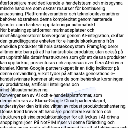
återförsäljare med dedikerade e-handelsteam och missgynna
mindre handlare som saknar resurser för kontinuerlig
anpassning. Plattformleverantörer och teknologileverantörer
behöver abstrahera denna komplexitet genom hanterade
tjänster som hanterar uppdateringar automatiskt.
När betalningsplattformar, marknadsplatser och
innehållsgeneratorer konvergerar genom AI-integration, skiftar
den grundläggande enheten för e-handelskonkurrens från
enskilda produkter till hela dataekosystem. Framgång beror
alltmer inte bara på att ha fantastiska produkter, utan också på
att upprätthålla datainfrastrukturen som gör att dessa produkter
kan upptäckas, presenteras och anpassas över flera AI-drivna
kanaler. Klarna-Google-partnerskapet är en tidig indikator på
denna omvandling, vilket tyder på att nästa generations e-
handelsvinnare kommer att vara de som behärskar korsningen
av produktdata, artificiell intelligens och
innehållsautomatisering.
Konvergensen av AI och e-handelsplattformar, som
demonstreras av Klarna-Google Cloud-partnerskapet,
understryker den kritiska vikten av robust produktdatahantering.
Denna trend kräver att handlare prioriterar kvaliteten och
strukturen på sina produktkataloger för att lyckas i AI-drivna
shoppingmiljöer. På NotPIM inser vi denna förändring och
erbjuder en no-code-plattform utformad för att effektivisera och