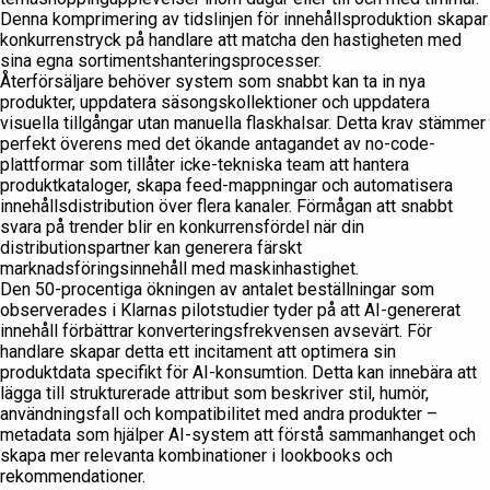
Denna komprimering av tidslinjen för innehållsproduktion skapar
konkurrenstryck på handlare att matcha den hastigheten med
sina egna sortimentshanteringsprocesser.
Återförsäljare behöver system som snabbt kan ta in nya
produkter, uppdatera säsongskollektioner och uppdatera
visuella tillgångar utan manuella flaskhalsar. Detta krav stämmer
perfekt överens med det ökande antagandet av no-code-
plattformar som tillåter icke-tekniska team att hantera
produktkataloger, skapa feed-mappningar och automatisera
innehållsdistribution över flera kanaler. Förmågan att snabbt
svara på trender blir en konkurrensfördel när din
distributionspartner kan generera färskt
marknadsföringsinnehåll med maskinhastighet.
Den 50-procentiga ökningen av antalet beställningar som
observerades i Klarnas pilotstudier tyder på att AI-genererat
innehåll förbättrar konverteringsfrekvensen avsevärt. För
handlare skapar detta ett incitament att optimera sin
produktdata specifikt för AI-konsumtion. Detta kan innebära att
lägga till strukturerade attribut som beskriver stil, humör,
användningsfall och kompatibilitet med andra produkter –
metadata som hjälper AI-system att förstå sammanhanget och
skapa mer relevanta kombinationer i lookbooks och
rekommendationer.