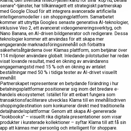
Klarna, den svenska fintech-jätten känd för sina "köp nu, betala
senare"-tjänster, har tillkännagett ett strategiskt partnerskap
med Google Cloud för att integrera avancerade artificiella
intelligensmodeller i sin shoppingplattform. Samarbetet
kommer att utnyttja Googles senaste generativa AI-teknologier,
inklusive Veo 2, ett avancerat videogenereringsverktyg, och
Nano Banana, en AI-driven bildgenerator och redigerare. Dessa
teknologier kommer att användas för att skapa mer
engagerande marknadsföringsinnehåll och förbättra
säkerhetsåtgärderna över Klarnas plattform, som betjänar över
114 miljoner användare globalt. Inledande pilotstudier har redan
visat lovande resultat, med en ökning av användarens
engagemangstid med 15 % och en ökning av antalet
beställningar med 50 % i tidiga tester av AI-drivet visuellt
innehåll.
Partnerskapet representerar en betydande förändring i hur
betalningsplattformar positionerar sig inom det bredare e-
handels ekosystemet. Istället för att enbart fungera som
transaktionsfaciliterare utvecklas Klarna till en innehållsdriven
shoppingdestination som konkurrerar direkt med traditionella
detaljhandelsplattformar. Genom att skapa AI-genererade
"lookbooks" – visuellt rika digitala presentationer som visar
produkter i kuraterade kollektioner – syftar Klarna till att få sin
app att kännas mer personlig och intelligent för shoppare.