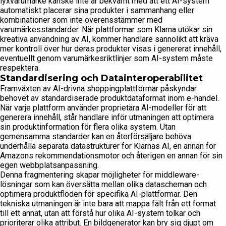
lyxvarumärke kanske inte är bekvämt med att ett AI-system
automatiskt placerar sina produkter i sammanhang eller
kombinationer som inte överensstämmer med
varumärkesstandarder. När plattformar som Klarna utökar sin
kreativa användning av AI, kommer handlare sannolikt att kräva
mer kontroll över hur deras produkter visas i genererat innehåll,
eventuellt genom varumärkesriktlinjer som AI-system måste
respektera.
Standardisering och Datainteroperabilitet
Framväxten av AI-drivna shoppingplattformar påskyndar
behovet av standardiserade produktdataformat inom e-handel.
När varje plattform använder proprietära AI-modeller för att
generera innehåll, står handlare inför utmaningen att optimera
sin produktinformation för flera olika system. Utan
gemensamma standarder kan en återförsäljare behöva
underhålla separata datastrukturer för Klarnas AI, en annan för
Amazons rekommendationsmotor och återigen en annan för sin
egen webbplatsanpassning.
Denna fragmentering skapar möjligheter för middleware-
lösningar som kan översätta mellan olika datascheman och
optimera produktflöden för specifika AI-plattformar. Den
tekniska utmaningen är inte bara att mappa fält från ett format
till ett annat, utan att förstå hur olika AI-system tolkar och
prioriterar olika attribut. En bildgenerator kan bry sig djupt om