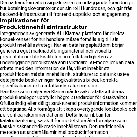
Denna transformation signalerar en grundläggande förändring i
hur betalningsleverantörer ser sin roll i kundresan, och går från
backend-infrastruktur till frontend-upptäckt och engagemang.
Implikationer för
Produktinnehållsinfrastruktur
Integrationen av generativ AI i Klarnas plattform får direkta
konsekvenser för hur handlare måste förhålla sig till sin
produktinnehållsstrategi. När en betalningsplattform börjar
generera eget marknadsföringsmaterial och visuella
presentationer blir kvaliteten och fullständigheten av
underliggande produktdata ännu viktigare. AI-modeller kan bara
arbeta med den information de får, vilket innebär att
produktflöden måste innehålla rik, strukturerad data inklusive
detaljerade beskrivningar, högkvalitativa bilder, korrekta
specifikationer och omfattande kategorisering.
Handlare som säljer via Klarna måste säkerställa att deras
produktkataloger uppfyller högre standarder för datakvalitet.
Ofullständig eller dåligt strukturerad produktinformation kommer
att begränsa AI:s förmåga att skapa övertygande lookbooks och
personliga rekommendationer. Detta höjer ribban för
kataloghantering, särskilt för medelstora återförsäljare som
kanske saknar dedikerade innehållsteam. Den traditionella
metoden att underhålla minimal produktinformation –