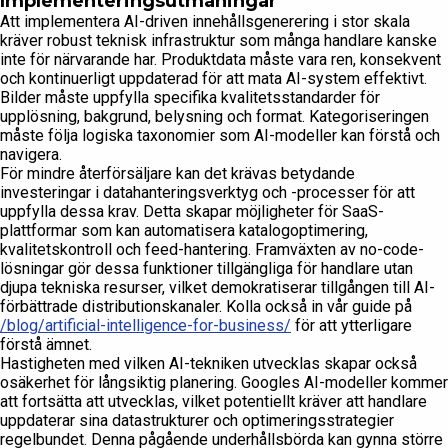
Implementeringsutmaningar
Att implementera AI-driven innehållsgenerering i stor skala
kräver robust teknisk infrastruktur som många handlare kanske
inte för närvarande har. Produktdata måste vara ren, konsekvent
och kontinuerligt uppdaterad för att mata AI-system effektivt.
Bilder måste uppfylla specifika kvalitetsstandarder för
upplösning, bakgrund, belysning och format. Kategoriseringen
måste följa logiska taxonomier som AI-modeller kan förstå och
navigera.
För mindre återförsäljare kan det krävas betydande
investeringar i datahanteringsverktyg och -processer för att
uppfylla dessa krav. Detta skapar möjligheter för SaaS-
plattformar som kan automatisera katalogoptimering,
kvalitetskontroll och feed-hantering. Framväxten av no-code-
lösningar gör dessa funktioner tillgängliga för handlare utan
djupa tekniska resurser, vilket demokratiserar tillgången till AI-
förbättrade distributionskanaler. Kolla också in vår guide på
/blog/artificial-intelligence-for-business/
för att ytterligare
förstå ämnet.
Hastigheten med vilken AI-tekniken utvecklas skapar också
osäkerhet för långsiktig planering. Googles AI-modeller kommer
att fortsätta att utvecklas, vilket potentiellt kräver att handlare
uppdaterar sina datastrukturer och optimeringsstrategier
regelbundet. Denna pågående underhållsbörda kan gynna större