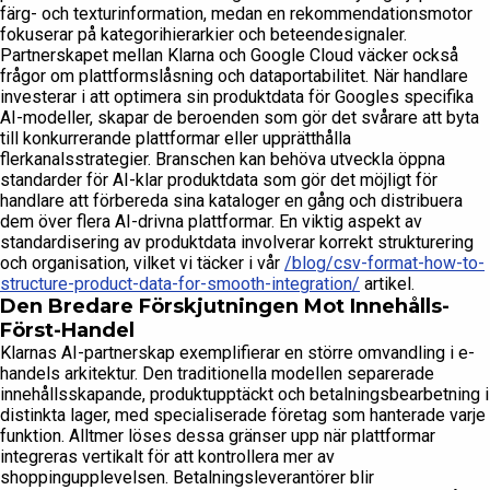
färg- och texturinformation, medan en rekommendationsmotor
fokuserar på kategorihierarkier och beteendesignaler.
Partnerskapet mellan Klarna och Google Cloud väcker också
frågor om plattformslåsning och dataportabilitet. När handlare
investerar i att optimera sin produktdata för Googles specifika
AI-modeller, skapar de beroenden som gör det svårare att byta
till konkurrerande plattformar eller upprätthålla
flerkanalsstrategier. Branschen kan behöva utveckla öppna
standarder för AI-klar produktdata som gör det möjligt för
handlare att förbereda sina kataloger en gång och distribuera
dem över flera AI-drivna plattformar. En viktig aspekt av
standardisering av produktdata involverar korrekt strukturering
och organisation, vilket vi täcker i vår
/blog/csv-format-how-to-
structure-product-data-for-smooth-integration/
artikel.
Den Bredare Förskjutningen Mot Innehålls-
Först-Handel
Klarnas AI-partnerskap exemplifierar en större omvandling i e-
handels arkitektur. Den traditionella modellen separerade
innehållsskapande, produktupptäckt och betalningsbearbetning i
distinkta lager, med specialiserade företag som hanterade varje
funktion. Alltmer löses dessa gränser upp när plattformar
integreras vertikalt för att kontrollera mer av
shoppingupplevelsen. Betalningsleverantörer blir