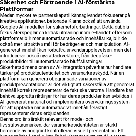
Säkerhet och Förtroende i AI-förstärkta
Plattformar
Medan mycket av partnerskapstillkännagivandet fokuserar på
kreativa applikationer, betonade Klarna också att använda
Googles AI-modeller för säkerhetsförbättringar. Detta dubbla
fokus återspeglar en kritisk utmaning inom e-handel: eftersom
plattformar blir mer automatiserade och innehållsrika, blir de
också mer attraktiva mål för bedrägerier och manipulation. AI-
genererat innehåll kan förbättra användarupplevelsen, men det
introducerar också nya attackvektorer, från deepfake-
produktbilder till automatiserade bluffslistningar.
Säkerhetsdimensionen av AI-integration påverkar hur handlare
tänker på produktautenticitet och varumärkesskydd. När en
plattform kan generera obegränsade variationer av
produktpresentationer är det viktigt att säkerställa att genererat
innehåll korrekt representerar de faktiska varorna. Handlare kan
behöva upprätta riktlinjer för hur deras produkter kan avbildas i
AI-genererat material och implementera övervakningssystem
för att upptäcka när automatiserat innehåll felaktigt
representerar deras erbjudanden.
Denna oro är särskilt relevant för mode- och
livsstilsvarumärken, där varumärkesidentiteten är starkt
beroende av noggrant kontrollerad visuell presentation. Ett