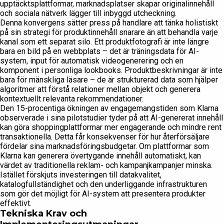
upptäcktsplattformar, marknadsplatser skapar originalinnehåll
och sociala nätverk lägger till inbyggd utcheckning.
Denna konvergens sätter press på handlare att tänka holistiskt
på sin strategi för produktinnehåll snarare än att behandla varje
kanal som ett separat silo. Ett produktfotografi är inte längre
bara en bild på en webbplats – det är träningsdata för AI-
system, input för automatisk videogenerering och en
komponent i personliga lookbooks. Produktbeskrivningar är inte
bara för mänskliga läsare – de är strukturerad data som hjälper
algoritmer att förstå relationer mellan objekt och generera
kontextuellt relevanta rekommendationer.
Den 15-procentiga ökningen av engagemangstiden som Klarna
observerade i sina pilotstudier tyder på att AI-genererat innehåll
kan göra shoppingplattformar mer engagerande och mindre rent
transaktionella. Detta får konsekvenser för hur återförsäljare
fördelar sina marknadsföringsbudgetar. Om plattformar som
Klarna kan generera övertygande innehåll automatiskt, kan
värdet av traditionella reklam- och kampanjkampanjer minska.
Istället förskjuts investeringen till datakvalitet,
katalogfullständighet och den underliggande infrastrukturen
som gör det möjligt för AI-system att presentera produkter
effektivt.
Tekniska Krav och