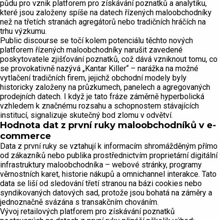
půdu pro vznik platforem pro získávání poznatků a analytiku,
které jsou založeny spíše na datech řízených maloobchodníky
než na třetích stranách agregátorů nebo tradičních hráčích na
trhu výzkumu.
Public discourse se točí kolem potenciálu těchto nových
platforem řízených maloobchodníky narušit zavedené
poskytovatele zjišťování poznatků, což dává vzniknout tomu, co
se provokativně nazývá „Kantar Killer“ – narážka na možné
vytlačení tradičních firem, jejichž obchodní modely byly
historicky založeny na průzkumech, panelech a agregovaných
prodejních datech. I když je tato fráze záměrně hyperbolická
vzhledem k značnému rozsahu a schopnostem stávajících
institucí, signalizuje skutečný bod zlomu v odvětví.
Hodnota dat z první ruky maloobchodníků v e-
commerce
Data z první ruky se vztahují k informacím shromážděným přímo
od zákazníků nebo publika prostřednictvím proprietární digitální
infrastruktury maloobchodníka – webové stránky, programy
věrnostních karet, historie nákupů a omnichannel interakce. Tato
data se liší od sledování třetí stranou na bázi cookies nebo
syndikovaných datových sad, protože jsou bohatá na záměry a
jednoznačně svázána s transakčním chováním.
Vývoj retailových platforem pro získávání poznatků