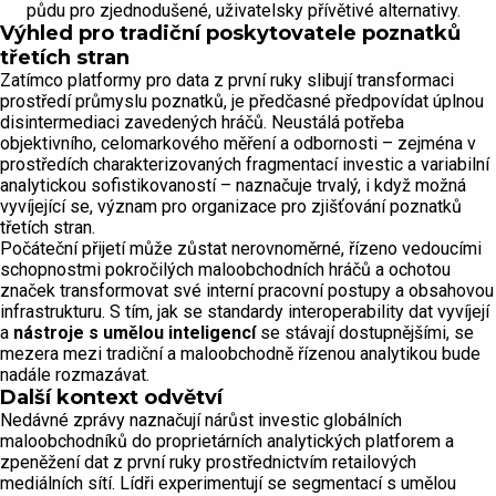
půdu pro zjednodušené, uživatelsky přívětivé alternativy.
Výhled pro tradiční poskytovatele poznatků
třetích stran
Zatímco platformy pro data z první ruky slibují transformaci
prostředí průmyslu poznatků, je předčasné předpovídat úplnou
disintermediaci zavedených hráčů. Neustálá potřeba
objektivního, celomarkového měření a odbornosti – zejména v
prostředích charakterizovaných fragmentací investic a variabilní
analytickou sofistikovaností – naznačuje trvalý, i když možná
vyvíjející se, význam pro organizace pro zjišťování poznatků
třetích stran.
Počáteční přijetí může zůstat nerovnoměrné, řízeno vedoucími
schopnostmi pokročilých maloobchodních hráčů a ochotou
značek transformovat své interní pracovní postupy a obsahovou
infrastrukturu. S tím, jak se standardy interoperability dat vyvíjejí
a
nástroje s umělou inteligencí
se stávají dostupnějšími, se
mezera mezi tradiční a maloobchodně řízenou analytikou bude
nadále rozmazávat.
Další kontext odvětví
Nedávné zprávy naznačují nárůst investic globálních
maloobchodníků do proprietárních analytických platforem a
zpeněžení dat z první ruky prostřednictvím retailových
mediálních sítí. Lídři experimentují se segmentací s umělou