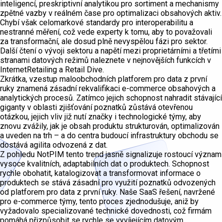
inteligencí, preskriptivní analytikou pro sortiment a mechanismy
zpětné vazby v reálném čase pro optimalizaci obsahových aktiv.
Chybí však celomarkové standardy pro interoperabilitu a
nestranné měření, což vede experty k tomu, aby to považovali
za transformační, ale dosud plně nevyspělou fázi pro sektor.
Další čtení o vývoji sektoru a napětí mezi proprietárními a třetími
stranami datových režimů naleznete v nejnovějších funkcích v
InternetRetailing a Retail Dive.
Zkrátka, vzestup maloobchodních platforem pro data z první
ruky znamená zásadní rekvalifikaci e-commerce obsahových a
analytických procesů. Zatímco jejich schopnost nahradit stávající
giganty v oblasti zjišťování poznatků zůstává otevřenou
otázkou, jejich vliv již nutí značky i technologické týmy, aby
znovu zvážily, jak je obsah produktu strukturován, optimalizován
a uveden na trh – a do centra budoucí infrastruktury obchodu se
dostává agilita odvozená z dat.
Z pohledu NotPIM tento trend jasně signalizuje rostoucí význam
vysoce kvalitních, adaptabilních dat o produktech. Schopnost
rychle obohatit, katalogizovat a transformovat informace o
produktech se stává zásadní pro využití poznatků odvozených
od platforem pro data z první ruky. Naše SaaS řešení, navržené
pro e-commerce týmy, tento proces zjednodušuje, aniž by
vyžadovalo specializované technické dovednosti, což firmám
pomáhá přizpůsobit se rychle se vyvíjejícím datovým