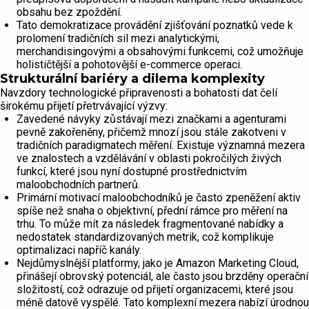
obsahu bez zpoždění.
Tato demokratizace provádění zjišťování poznatků vede k
prolomení tradičních sil mezi analytickými,
merchandisingovými a obsahovými funkcemi, což umožňuje
holističtější a pohotovější e-commerce operaci.
Strukturální bariéry a dilema komplexity
Navzdory technologické připravenosti a bohatosti dat čelí
širokému přijetí přetrvávající výzvy:
Zavedené návyky zůstávají mezi značkami a agenturami
pevně zakořeněny, přičemž mnozí jsou stále zakotveni v
tradičních paradigmatech měření. Existuje významná mezera
ve znalostech a vzdělávání v oblasti pokročilých živých
funkcí, které jsou nyní dostupné prostřednictvím
maloobchodních partnerů.
Primární motivací maloobchodníků je často zpeněžení aktiv
spíše než snaha o objektivní, přední rámce pro měření na
trhu. To může mít za následek fragmentované nabídky a
nedostatek standardizovaných metrik, což komplikuje
optimalizaci napříč kanály.
Nejdůmyslnější platformy, jako je Amazon Marketing Cloud,
přinášejí obrovský potenciál, ale často jsou brzděny operační
složitostí, což odrazuje od přijetí organizacemi, které jsou
méně datově vyspělé. Tato komplexní mezera nabízí úrodnou