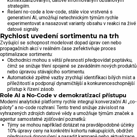
kontextualizovaným, datově informovaným obsahovým
strategiím.
Řešení no-code a low-code, stále více vrstvená s
generativní AI, umožňují netechnickým týmům rychle
experimentovat a nasazovat varianty obsahu v reakci na živé
datové signály.
Rychlost uvedení sortimentu na trh
Zvyšující se schopnost modelovat dopad úprav cen nebo
propagačních akcí v reálném čase zefektivňuje proces
optimalizace sortimentu:
Obchodníci mohou s větší přesností předpovídat poptávku,
čímž se snižuje tření spojené se zaváděním nových produktů
nebo úpravou stávajícího sortimentu.
Automatické zpětné vazby zrychlují identifikaci bílých míst a
příležitostí a podporují dynamičtější a konkurenceschopnější
přístup k řízení zásob.
Role AI a No-Code v demokratizaci přístupu
Moderní analytické platformy rychle integrují konverzační AI „co-
piloty“ a no-code rozhraní. Tento trend snižuje závislost na
vyhrazených zdrojích datové vědy a umožňuje týmům značek a
agentur samostatné zjišťování poznatků:
Týmy se mohou například dotázat na pravděpodobné účinky
10% úpravy ceny na konkrétní kohortu nakupujících, obdržet
předpisová doporučení a nasadit kampaně nebo aktualizace