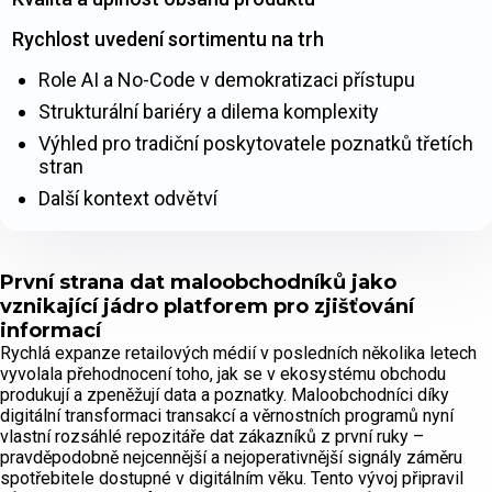
Rychlost uvedení sortimentu na trh
Role AI a No-Code v demokratizaci přístupu
Strukturální bariéry a dilema komplexity
Výhled pro tradiční poskytovatele poznatků třetích
stran
Další kontext odvětví
První strana dat maloobchodníků jako
vznikající jádro platforem pro zjišťování
informací
Rychlá expanze retailových médií v posledních několika letech
vyvolala přehodnocení toho, jak se v ekosystému obchodu
produkují a zpeněžují data a poznatky. Maloobchodníci díky
digitální transformaci transakcí a věrnostních programů nyní
vlastní rozsáhlé repozitáře dat zákazníků z první ruky –
pravděpodobně nejcennější a nejoperativnější signály záměru
spotřebitele dostupné v digitálním věku. Tento vývoj připravil