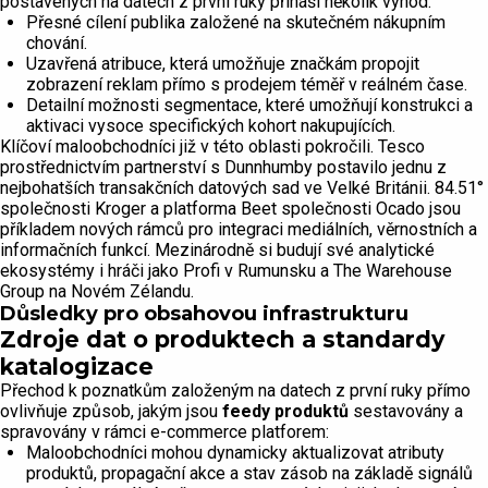
postavených na datech z první ruky přináší několik výhod:
Přesné cílení publika založené na skutečném nákupním
chování.
Uzavřená atribuce, která umožňuje značkám propojit
zobrazení reklam přímo s prodejem téměř v reálném čase.
Detailní možnosti segmentace, které umožňují konstrukci a
aktivaci vysoce specifických kohort nakupujících.
Klíčoví maloobchodníci již v této oblasti pokročili. Tesco
prostřednictvím partnerství s Dunnhumby postavilo jednu z
nejbohatších transakčních datových sad ve Velké Británii. 84.51°
společnosti Kroger a platforma Beet společnosti Ocado jsou
příkladem nových rámců pro integraci mediálních, věrnostních a
informačních funkcí. Mezinárodně si budují své analytické
ekosystémy i hráči jako Profi v Rumunsku a The Warehouse
Group na Novém Zélandu.
Důsledky pro obsahovou infrastrukturu
Zdroje dat o produktech a standardy
katalogizace
Přechod k poznatkům založeným na datech z první ruky přímo
ovlivňuje způsob, jakým jsou
feedy produktů
sestavovány a
spravovány v rámci e-commerce platforem:
Maloobchodníci mohou dynamicky aktualizovat atributy
produktů, propagační akce a stav zásob na základě signálů