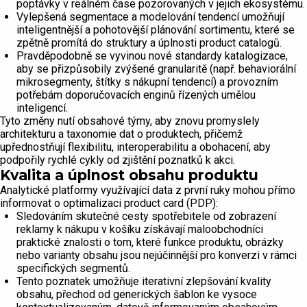
poptávky v reálném čase pozorovaných v jejich ekosystému.
Vylepšená segmentace a modelování tendencí umožňují
inteligentnější a pohotovější plánování sortimentu, které se
zpětně promítá do struktury a úplnosti product catalogů.
Pravděpodobně se vyvinou nové standardy katalogizace,
aby se přizpůsobily zvýšené granularitě (např. behaviorální
mikrosegmenty, štítky s nákupní tendencí) a provozním
potřebám doporučovacích enginů řízených umělou
inteligencí.
Tyto změny nutí obsahové týmy, aby znovu promyslely
architekturu a taxonomie dat o produktech, přičemž
upřednostňují flexibilitu, interoperabilitu a obohacení, aby
podpořily rychlé cykly od zjištění poznatků k akci.
Kvalita a úplnost obsahu produktu
Analytické platformy využívající data z první ruky mohou přímo
informovat o optimalizaci product card (PDP):
Sledováním skutečné cesty spotřebitele od zobrazení
reklamy k nákupu v košíku získávají maloobchodníci
praktické znalosti o tom, které funkce produktu, obrázky
nebo varianty obsahu jsou nejúčinnější pro konverzi v rámci
specifických segmentů.
Tento poznatek umožňuje iterativní zlepšování kvality
obsahu, přechod od generických šablon ke vysoce