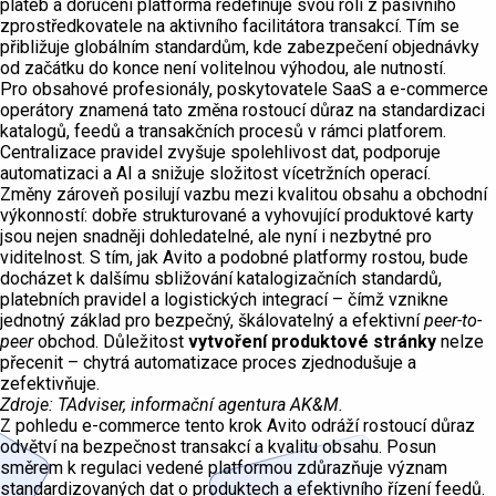
plateb a doručení platforma redefinuje svou roli z pasivního
zprostředkovatele na aktivního facilitátora transakcí. Tím se
přibližuje globálním standardům, kde zabezpečení objednávky
od začátku do konce není volitelnou výhodou, ale nutností.
Pro obsahové profesionály, poskytovatele SaaS a e-commerce
operátory znamená tato změna rostoucí důraz na standardizaci
katalogů, feedů a transakčních procesů v rámci platforem.
Centralizace pravidel zvyšuje spolehlivost dat, podporuje
automatizaci a AI a snižuje složitost vícetržních operací.
Změny zároveň posilují vazbu mezi kvalitou obsahu a obchodní
výkonností: dobře strukturované a vyhovující produktové karty
jsou nejen snadněji dohledatelné, ale nyní i nezbytné pro
viditelnost. S tím, jak Avito a podobné platformy rostou, bude
docházet k dalšímu sbližování katalogizačních standardů,
platebních pravidel a logistických integrací – čímž vznikne
jednotný základ pro bezpečný, škálovatelný a efektivní
peer-to-
peer
obchod. Důležitost
vytvoření produktové stránky
nelze
přecenit – chytrá automatizace proces zjednodušuje a
zefektivňuje.
Zdroje: TAdviser, informační agentura AK&M.
Z pohledu e-commerce tento krok Avito odráží rostoucí důraz
odvětví na bezpečnost transakcí a kvalitu obsahu. Posun
směrem k regulaci vedené platformou zdůrazňuje význam
standardizovaných dat o produktech a efektivního řízení feedů.