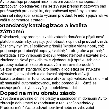
Avito posiluje propojení mezi stavem zásob a schopností
zpracování objednávek. Tím se zvyšuje přesnost datových sad
používaných pro analytiku, doporučovací systémy a cross-
channel integrace. Zvažte význam
product feedů
a jejich roli ve
vaší e-commerce strategii.
Standardy katalogizace a kvalita
záznamů
Požadavek, aby prodejci zvolili způsob doručení a přijali nové
platební podmínky, zvyšuje jednotnost a úplnost
product cards
.
Záznamy nyní musí splňovat přísnější kritéria viditelnosti, což
podporuje podrobnější popisy, kvalitnější fotografie a přesnější
metadata. Tato vylepšení zlepšují vyhledatelnost a uživatelskou
zkušenost. Nová pravidla také zjednodušují správu šablon a
procesy automatizace při masovém nahrávání produktů.
Se zpřísněním standardů pro platby a logistiku se struktura
záznamů, stav plateb a sledování objednávek stávají
konzistentnějšími. To umožňuje efektivnější validaci obsahu – ať
už manuální, automatizovanou, nebo pomocí AI – čímž se
snižuje počet chyb a zvyšuje spolehlivost dat.
Dopad na míru obratu zásob
Zavedením povinné online platby a sjednocením doručení Avito
zkracuje dobu mezi rozhodnutím a realizací objednávky.
Prodejci méně často udržují neaktivní nebo nevyhovující