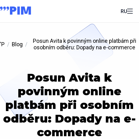
RU
Posun Avita k povinným online platbám při
'P
Blog
osobním odběru: Dopady na e-commerce
Posun Avita k
povinným online
platbám při osobním
odběru: Dopady na e-
commerce