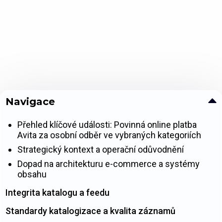
Navigace
Přehled klíčové události: Povinná online platba
Avita za osobní odběr ve vybraných kategoriích
Strategický kontext a operační odůvodnění
Dopad na architekturu e-commerce a systémy
obsahu
Integrita katalogu a feedu
Standardy katalogizace a kvalita záznamů