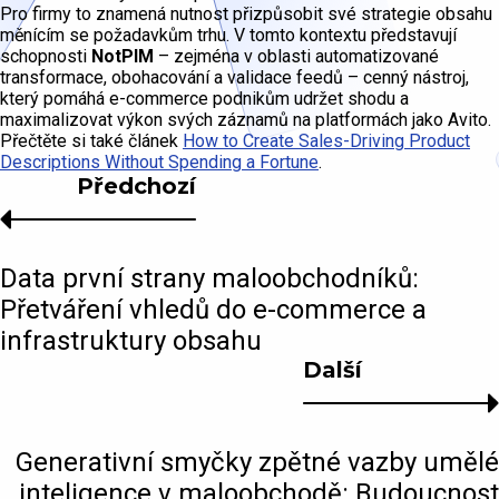
Pro firmy to znamená nutnost přizpůsobit své strategie obsahu
měnícím se požadavkům trhu. V tomto kontextu představují
schopnosti
NotPIM
– zejména v oblasti automatizované
transformace, obohacování a validace feedů – cenný nástroj,
který pomáhá e-commerce podnikům udržet shodu a
maximalizovat výkon svých záznamů na platformách jako Avito.
Přečtěte si také článek
How to Create Sales-Driving Product
Descriptions Without Spending a Fortune
.
Předchozí
Data první strany maloobchodníků:
Přetváření vhledů do e-commerce a
infrastruktury obsahu
Další
Generativní smyčky zpětné vazby umělé
inteligence v maloobchodě: Budoucnost