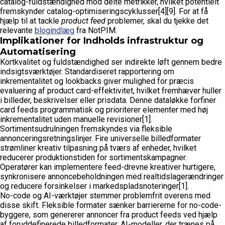
catalog-fuldstændighed mod delte metrikker, hvilket potentielt
fremskynder catalog-optimiseringscyklusser[4][9]. For at få
hjælp til at tackle
product feed
problemer, skal du tjekke det
relevante
blogindlæg
fra NotPIM.
Implikationer for Indholds infrastruktur og
Automatisering
Kortkvalitet og fuldstændighed ser indirekte løft gennem bedre
indsigtsværktøjer. Standardiseret rapportering om
inkrementalitet og lookbacks giver mulighed for præcis
evaluering af product card-effektivitet, hvilket fremhæver huller
i billeder, beskrivelser eller prisdata. Denne dataløkke forfiner
card feeds programmatisk og prioriterer elementer med høj
inkrementalitet uden manuelle revisioner[1].
Sortimentsudrulningen fremskyndes via fleksible
annonceringsretningslinjer. Fire universelle billedformater
strømliner kreativ tilpasning på tværs af enheder, hvilket
reducerer produktionstiden for sortimentskampagner.
Operatører kan implementere feed-drevne kreativer hurtigere,
synkronisere annoncebeholdningen med realtidslagerændringer
og reducere forsinkelser i markedspladsnoteringer[1].
No-code og AI-værktøjer stemmer problemfrit overens med
disse skift. Fleksible formater sænker barriererne for no-code-
byggere, som genererer annoncer fra product feeds ved hjælp
af foruddefinerede billedformater. AI-modeller, der trænes på