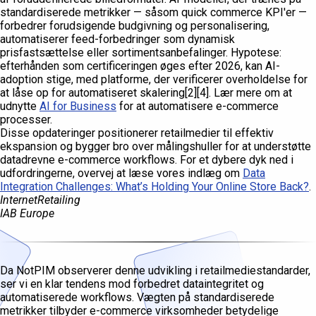
standardiserede metrikker — såsom quick commerce KPI'er —
forbedrer forudsigende budgivning og personalisering,
automatiserer feed-forbedringer som dynamisk
prisfastsættelse eller sortimentsanbefalinger. Hypotese:
efterhånden som certificeringen øges efter 2026, kan AI-
adoption stige, med platforme, der verificerer overholdelse for
at låse op for automatiseret skalering[2][4]. Lær mere om at
udnytte
AI for Business
for at automatisere e-commerce
processer.
Disse opdateringer positionerer retailmedier til effektiv
ekspansion og bygger bro over målingshuller for at understøtte
datadrevne e-commerce workflows. For et dybere dyk ned i
udfordringerne, overvej at læse vores indlæg om
Data
Integration Challenges: What’s Holding Your Online Store Back?
.
InternetRetailing
IAB Europe
Da NotPIM observerer denne udvikling i retailmediestandarder,
ser vi en klar tendens mod forbedret dataintegritet og
automatiserede workflows. Vægten på standardiserede
metrikker tilbyder e-commerce virksomheder betydelige