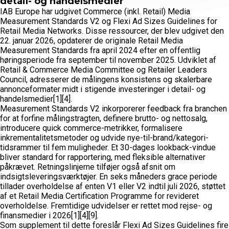
detail- og handelsmedier
IAB Europe har udgivet Commerce (inkl. Retail) Media
Measurement Standards V2 og Flexi Ad Sizes Guidelines for
Retail Media Networks. Disse ressourcer, der blev udgivet den
22. januar 2026, opdaterer de originale Retail Media
Measurement Standards fra april 2024 efter en offentlig
høringsperiode fra september til november 2025. Udviklet af
Retail & Commerce Media Committee og Retailer Leaders
Council, adresserer de målingens konsistens og skalerbare
annonceformater midt i stigende investeringer i detail- og
handelsmedier[1][4].
Measurement Standards V2 inkorporerer feedback fra branchen
for at forfine målingstragten, definere brutto- og nettosalg,
introducere quick commerce-metrikker, formalisere
inkrementalitetsmetoder og udvide nye-til-brand/kategori-
tidsrammer til fem muligheder. Et 30-dages lookback-vindue
bliver standard for rapportering, med fleksible alternativer
påkrævet. Retningslinjerne tilføjer også afsnit om
indsigtsleveringsværktøjer. En seks måneders grace periode
tillader overholdelse af enten V1 eller V2 indtil juli 2026, støttet
af et Retail Media Certification Programme for revideret
overholdelse. Fremtidige udvidelser er rettet mod rejse- og
finansmedier i 2026[1][4][9].
Som supplement til dette foreslår Flexi Ad Sizes Guidelines fire