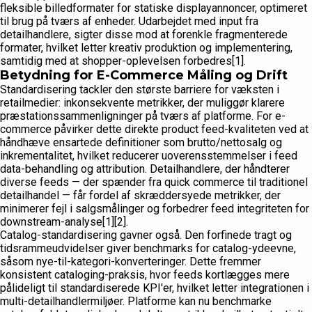
fleksible billedformater for statiske displayannoncer, optimeret
til brug på tværs af enheder. Udarbejdet med input fra
detailhandlere, sigter disse mod at forenkle fragmenterede
formater, hvilket letter kreativ produktion og implementering,
samtidig med at shopper-oplevelsen forbedres[1].
Betydning for E-Commerce Måling og Drift
Standardisering tackler den største barriere for væksten i
retailmedier: inkonsekvente metrikker, der muliggør klarere
præstationssammenligninger på tværs af platforme. For e-
commerce påvirker dette direkte product feed-kvaliteten ved at
håndhæve ensartede definitioner som brutto/nettosalg og
inkrementalitet, hvilket reducerer uoverensstemmelser i feed
data-behandling og attribution. Detailhandlere, der håndterer
diverse feeds — der spænder fra quick commerce til traditionel
detailhandel — får fordel af skræddersyede metrikker, der
minimerer fejl i salgsmålinger og forbedrer feed integriteten for
downstream-analyse[1][2].
Catalog-standardisering gavner også. Den forfinede tragt og
tidsrammeudvidelser giver benchmarks for catalog-ydeevne,
såsom nye-til-kategori-konverteringer. Dette fremmer
konsistent cataloging-praksis, hvor feeds kortlægges mere
pålideligt til standardiserede KPI'er, hvilket letter integrationen i
multi-detailhandlermiljøer. Platforme kan nu benchmarke