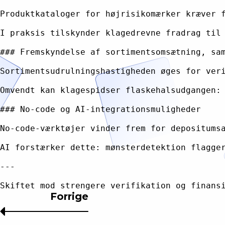
Produktkataloger for højrisikomærker kræver 
I praksis tilskynder klagedrevne fradrag til
### Fremskyndelse af sortimentsomsætning, sam
Sortimentsudrulningshastigheden øges for ver
Omvendt kan klagespidser flaskehalsudgangen:
### No-code og AI-integrationsmuligheder

No-code-værktøjer vinder frem for depositums
AI forstærker dette: mønsterdetektion flagge
---

Forrige