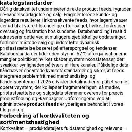
katalogstandarder
Dårlig datakvalitet underminerer direkte product feeds, rygraden
i e-handelsopdagelse og salg. Fragmenterede kunde- og
lagerdata resulterer i inkonsekvente feeds, hvor lagerniveauer
ser ud til at være tilgængelige efter salget, hvilket forårsager
oversalg og frustration hos kunderne. Databehandling i realtid
adresserer dette ved at muliggøre øjeblikkelige opdateringer,
forhindre mistede salg og understøtte dynamisk
prisfastsættelse baseret på efterspørgsel og tendenser.
Katalogstandarder lider uden styring: 57 % af organisationerne
mangler politikker, hvilket skaber systeminkonsistenser, der
svækker synligheden på tværs af flere kanaler. Pålidelige data
håndhæver ensartede kvalitetsstandarder og sikrer, at feeds
integreres problemfrit med merchandising- og
handelssystemer. I 2026 udvikler detailmedier sig til et samlet
operativsystem, der kollapser fragmenteringen, så medier,
prisfastsættelse og salgsdata stemmer overens for præcis
produktfindung og -kampagner. Udfordringerne ved at
administrere
product feeds
er yderligere behandlet i vores
blogindlæg.
Forbedring af kortkvaliteten og
sortimentshastighed
Kortkvalitet — produktdetaljers fuldstændighed og relevans —