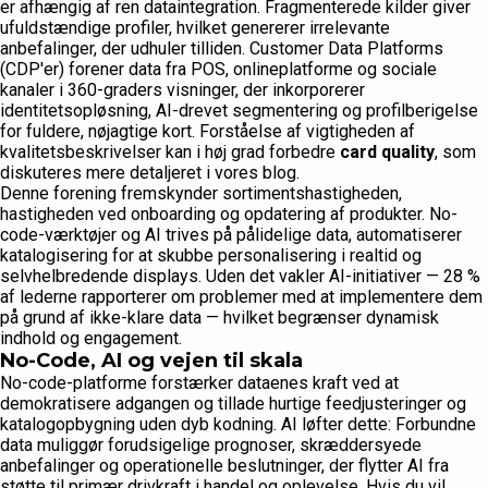
er afhængig af ren dataintegration. Fragmenterede kilder giver
ufuldstændige profiler, hvilket genererer irrelevante
anbefalinger, der udhuler tilliden. Customer Data Platforms
(CDP'er) forener data fra POS, onlineplatforme og sociale
kanaler i 360-graders visninger, der inkorporerer
identitetsopløsning, AI-drevet segmentering og profilberigelse
for fuldere, nøjagtige kort. Forståelse af vigtigheden af
kvalitetsbeskrivelser kan i høj grad forbedre
card quality
, som
diskuteres mere detaljeret i vores blog.
Denne forening fremskynder sortimentshastigheden,
hastigheden ved onboarding og opdatering af produkter. No-
code-værktøjer og AI trives på pålidelige data, automatiserer
katalogisering for at skubbe personalisering i realtid og
selvhelbredende displays. Uden det vakler AI-initiativer — 28 %
af lederne rapporterer om problemer med at implementere dem
på grund af ikke-klare data — hvilket begrænser dynamisk
indhold og engagement.
No-Code, AI og vejen til skala
No-code-platforme forstærker dataenes kraft ved at
demokratisere adgangen og tillade hurtige feedjusteringer og
katalogopbygning uden dyb kodning. AI løfter dette: Forbundne
data muliggør forudsigelige prognoser, skræddersyede
anbefalinger og operationelle beslutninger, der flytter AI fra
støtte til primær drivkraft i handel og oplevelse. Hvis du vil