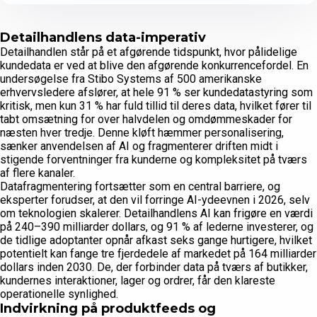
Detailhandlens data-imperativ
Detailhandlen står på et afgørende tidspunkt, hvor pålidelige
kundedata er ved at blive den afgørende konkurrencefordel. En
undersøgelse fra Stibo Systems af 500 amerikanske
erhvervsledere afslører, at hele 91 % ser kundedatastyring som
kritisk, men kun 31 % har fuld tillid til deres data, hvilket fører til
tabt omsætning for over halvdelen og omdømmeskader for
næsten hver tredje. Denne kløft hæmmer personalisering,
sænker anvendelsen af AI og fragmenterer driften midt i
stigende forventninger fra kunderne og kompleksitet på tværs
af flere kanaler.
Datafragmentering fortsætter som en central barriere, og
eksperter forudser, at den vil forringe AI-ydeevnen i 2026, selv
om teknologien skalerer. Detailhandlens AI kan frigøre en værdi
på 240–390 milliarder dollars, og 91 % af lederne investerer, og
de tidlige adoptanter opnår afkast seks gange hurtigere, hvilket
potentielt kan fange tre fjerdedele af markedet på 164 milliarder
dollars inden 2030. De, der forbinder data på tværs af butikker,
kundernes interaktioner, lager og ordrer, får den klareste
operationelle synlighed.
Indvirkning på produktfeeds og