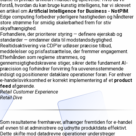
forstå, hvordan du kan bruge kunstig intelligens, har vi skrevet
en artikel om
Artificial Intelligence for Business - NotPIM
.
Edge computing forbedrer yderligere hastigheden og håndterer
store strømme for smidig skalerbarhed frem for stiv
skyafhængighed.
Forhandlere, der prioriterer styring — definere ejerskab og
standarder — omdanner data til modstandsdygtighed.
Realtidsaktivering via CDP'er udløser præcise tilbud,
meddelelser og prisfastsættelse, der fremmer engagement.
Efterhånden som reglerne strammes, og
gennemsigtighedskravene stiger, sikrer dette fundament AI-
præcision og forhindrer forvirring fra uoverensstemmende
indsigt og positionerer dataklare operationer foran. For enhver
e-handelsvirksomhed er korrekt implementering af et
product
feed
afgørende.
Retail Customer Experience
Retail Dive
Som resultaterne fremhæver, afhænger fremtiden for e-handel
af evnen til at administrere og udnytte produktdata effektivt.
Dette skifte mod datadrevne operationer understreger