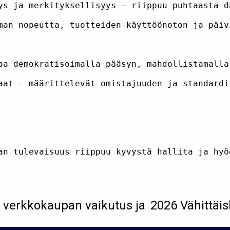
ys ja merkityksellisyys – riippuu puhtaasta d
man nopeutta, tuotteiden käyttöönoton ja päiv
aa demokratisoimalla pääsyn, mahdollistamalla
aat - määrittelevät omistajuuden ja standardi
: verkkokaupan vaikutus ja
2026 Vähittäi