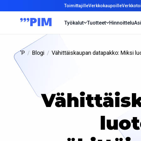
Toimittajille
Verkkokaupoille
Verkkotoi
Työkalut
Tuotteet
Hinnoittelu
Asi
'P
Blogi
Vähittäiskaupan datapakko: Miksi l
Vähittäis
luot