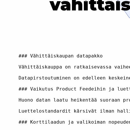
vähittä
### Vähittäiskaupan datapakko

Vähittäiskauppa on ratkaisevassa vaihe
Datapirstoutuminen on edelleen keskein
### Vaikutus Product Feedeihin ja luett
Huono datan laatu heikentää suoraan pr
Luettelostandardit kärsivät ilman hall
### Korttilaadun ja valikoiman nopeuden