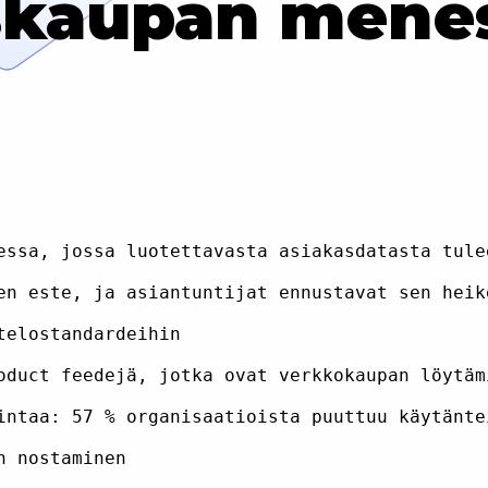
iskaupan mene
essa, jossa luotettavasta asiakasdatasta tule
en este, ja asiantuntijat ennustavat sen heik
elostandardeihin

oduct feedejä, jotka ovat verkkokaupan löytäm
intaa: 57 % organisaatioista puuttuu käytänte
 nostaminen
