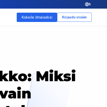
fi
Kokeile ilmaiseksi
Kirjaudu sisään
kko: Miksi
avain