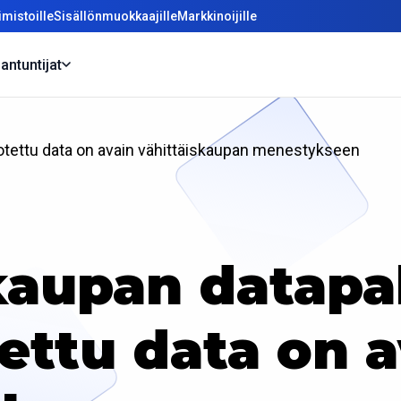
mistoille
Sisällönmuokkaajille
Markkinoijille
antuntijat
uotettu data on avain vähittäiskaupan menestykseen
kaupan datapa
ettu data on 