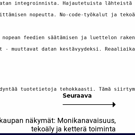
atan integroinnista. Hajautetuista lähteistä 
ittämisen nopeutta. No-code-työkalut ja tekoä
 nopean feedien säätämisen ja luettelon raken
t - muuttavat datan kestävyydeksi. Reaaliaika
Seuraava
skaupan näkymät: Monikanavaisuus,
tekoäly ja ketterä toiminta