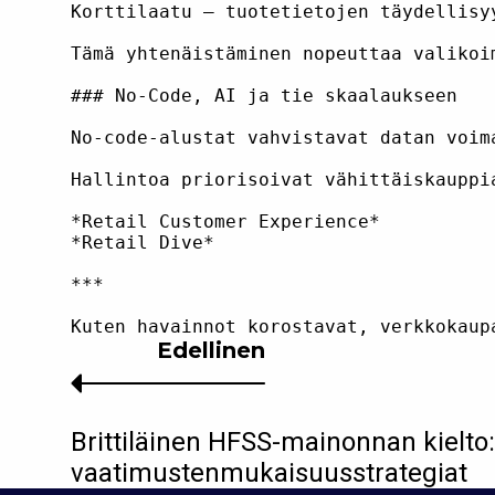
Korttilaatu – tuotetietojen täydellisy
Tämä yhtenäistäminen nopeuttaa valikoi
### No-Code, AI ja tie skaalaukseen

No-code-alustat vahvistavat datan voim
Hallintoa priorisoivat vähittäiskauppi
*Retail Customer Experience*  

*Retail Dive*

***

Edellinen
Brittiläinen HFSS-mainonnan kielto
vaatimustenmukaisuusstrategiat