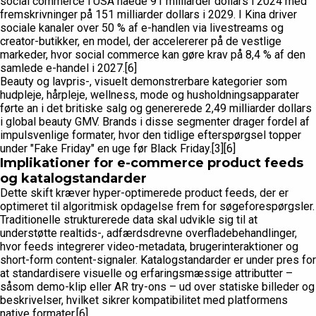
social commerce i USA nåede 91 milliarder dollars i 2024 med
fremskrivninger på 151 milliarder dollars i 2029. I Kina driver
sociale kanaler over 50 % af e-handlen via livestreams og
creator-butikker, en model, der accelererer på de vestlige
markeder, hvor social commerce kan gøre krav på 8,4 % af den
samlede e-handel i 2027.[6]
Beauty og lavpris-, visuelt demonstrerbare kategorier som
hudpleje, hårpleje, wellness, mode og husholdningsapparater
førte an i det britiske salg og genererede 2,49 milliarder dollars
i global beauty GMV. Brands i disse segmenter drager fordel af
impulsvenlige formater, hvor den tidlige efterspørgsel topper
under "Fake Friday" en uge før Black Friday.[3][6]
Implikationer for e-commerce product feeds
og katalogstandarder
Dette skift kræver hyper-optimerede product feeds, der er
optimeret til algoritmisk opdagelse frem for søgeforespørgsler.
Traditionelle strukturerede data skal udvikle sig til at
understøtte realtids-, adfærdsdrevne overfladebehandlinger,
hvor feeds integrerer video-metadata, brugerinteraktioner og
short-form content-signaler. Katalogstandarder er under pres for
at standardisere visuelle og erfaringsmæssige attributter –
såsom demo-klip eller AR try-ons – ud over statiske billeder og
beskrivelser, hvilket sikrer kompatibilitet med platformens
native formater.[6]