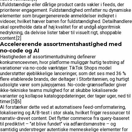
Ufuldstændige eller dårlige product cards vakler i feeds, der
prioriterer engagement. Fuldstændighed omfatter nu dynamiske
elementer som brugergenererede anmeldelser indlejret i
videoer, hvilket hæver barren for fuldstændighed. Detailhandlere
skal opretholde data af høj kvalitet for at undgå algoritmisk
nedrykning, da delvise lister taber til visuelt rigt, shoppable
content.[2]
Accelererende assortmentshastighed med
no-code og AI
Hastigheden af assortimentudrulning definerer
konkurrenceevnen, hvor platforme muliggør hurtig testning af
variationer via no-code værktøjer. TikTok Shops model
understøtter øjeblikkelige lanceringer, som det ses med 36 %
flere etablerede brands, der deltager i Storbritannien, og hurtigt
udsolgte varer som julepyjamas. No-code-grænseflader giver
ikke-tekniske teams mulighed for at skubbe lokaliserede
varianter og kollapse katalogopdateringer, der tager uger, ned til
timer.[5][6]
AI forstærker dette ved at automatisere feed-omformatering,
lokalisering og A/B-test i stor skala, hvilket frigør ressourcer til
narrativ-drevet content. Det flytter commerce fra query-baseret
til prediktivt – "at blive fundet" via adfærdsmønstre – og
samtidig understreger autentiske menneskelige elementer for