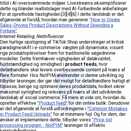
tillid i AI-oversvømmede miljøer. Livestreams eksemplificerer
dette og blander realtidslager med AI-forbedrede anbefalinger
for at opretholde hastigheden.[3][4][6] I dette landskab er det
afgørende at forstå, hvordan man genererer
"How to Create
Sales-Driving Product Descriptions Without Spending a
Fortune"
.
Internet Retailing
;
NetInfluencer
.
Den hurtige opstigning af TikTok Shop understreger et kritisk
paradigmeskift i e-commerce: vægten på dynamiske, visuelt
rige produktoplevelser frem for traditionelle søgedrevne
modeller. Dette fremhæver vigtigheden af datakvalitet,
fuldstændighed og smidighed i
product feeds
, hvor
detailhandlere skal levere overbevisende content på tværs af
flere formater. Hos NotPIM anerkender vi denne udvikling og
tilbyder løsninger, der gør det muligt for detailhandlere hurtigt at
tilpasse, berige og optimere deres produktdata, hvilket sikrer
maksimal synlighed og relevans på tværs af det udviklende
landskab af social commerce. Få mere at vide om, hvordan du
opretter effektive
"Product feed"
for din online butik. Derudover
er det afgørende at forstå udfordringerne i
"Common Mistakes
in Product Feed Uploads"
for at minimere fejl. Og for dem, der
ønsker at implementere dette, tilbyder vores
"Price list
processing program - NotPIM"
løsninger til effektiv
kataloghåndtering.