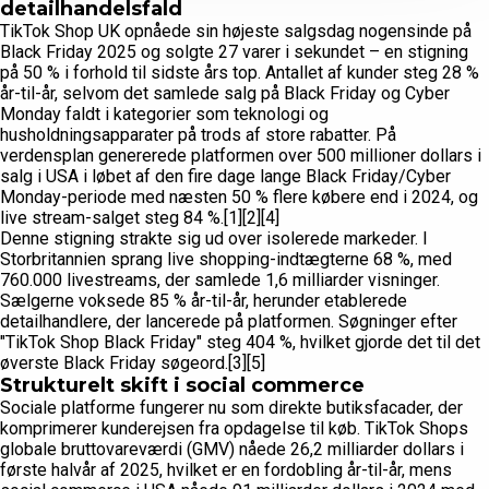
detailhandelsfald
TikTok Shop UK opnåede sin højeste salgsdag nogensinde på
Black Friday 2025 og solgte 27 varer i sekundet – en stigning
på 50 % i forhold til sidste års top. Antallet af kunder steg 28 %
år-til-år, selvom det samlede salg på Black Friday og Cyber
Monday faldt i kategorier som teknologi og
husholdningsapparater på trods af store rabatter. På
verdensplan genererede platformen over 500 millioner dollars i
salg i USA i løbet af den fire dage lange Black Friday/Cyber
Monday-periode med næsten 50 % flere købere end i 2024, og
live stream-salget steg 84 %.[1][2][4]
Denne stigning strakte sig ud over isolerede markeder. I
Storbritannien sprang live shopping-indtægterne 68 %, med
760.000 livestreams, der samlede 1,6 milliarder visninger.
Sælgerne voksede 85 % år-til-år, herunder etablerede
detailhandlere, der lancerede på platformen. Søgninger efter
"TikTok Shop Black Friday" steg 404 %, hvilket gjorde det til det
øverste Black Friday søgeord.[3][5]
Strukturelt skift i social commerce
Sociale platforme fungerer nu som direkte butiksfacader, der
komprimerer kunderejsen fra opdagelse til køb. TikTok Shops
globale bruttovareværdi (GMV) nåede 26,2 milliarder dollars i
første halvår af 2025, hvilket er en fordobling år-til-år, mens