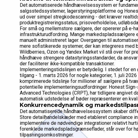
Det automatiserede håndhævelsessystem er fundament
salgsstedssystemer, lagerstyringsplatforme og Hones
ud over simpel stregkodescanning - det kræver realtidsv
produktregistreringsstatus, prisoverholdelse, udløbsd
For små og mellemstore sælgere, der opererer på e-h
infrastrukturudfordring. Mange markedspladssælgere 
manuelt administreret lager. Overgangen til automatiser
mere sofistikerede systemer, der kan integreres med
Wildberries, Ozon og Yandex Market vil stå over for pr
håndhæve strengere datastyringsstandarder, da ansvar 
der faciliterer ikke-kompatible transaktioner.
Implementeringstidslinjen er betydelig. I stedet for en
tilgang - 1. marts 2026 for nogle kategorier, 1. juli 20
komprimerede tidslinje for millioner af sælgere på tvær
potentielle implementeringsudfordringer. Honest Sign
Advanced Technologies (CRPT), har tidligere angivet da
automatisk udstedelse af bøder repræsenterer en kvali
Konkurrencedynamik og markedstilpas
Det automatiserede håndhævelsessystem skaber differ
Store detailhandelskæder med etableret compliance inf
implementere de nødvendige integrationer relativt hur
forenklede markedspladsgrænseflader, står over for hø
tilpasningsomkostninger.