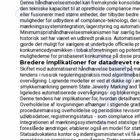
Denne håndhævelsesmodel kan fremskynde konsolidering
den tekniske kapacitet til at opretholde compliance m
eller fusionerer med større enheder, der tilbyder bedr
muligheder for udbydere af compliance-teknologi, der u
mærkningssystemintegration, lagerstyring og automatis
Minimumsprishåndhævelsesmekanismen har særlig betyd
historisk set har været en udbredt praksis. Automatise
gjorde det muligt for sælgere at underbyde officielle 
konkurrencedynamikken i tobaksforretningen og potenti
mulighederne for prisbaseret konkurrence på disse pro
Bredere implikationer for datadrevet re
Skiftet mod automatiseret håndhævelse baseret på m
tendens i russisk reguleringspraksis mod algoritmeba
overvågning. Lignende modeller er ved at dukke op i and
smykkemærkning gennem State Jewelry Marking and Tr
ligeledes automatiserede overvågnings- og blokering
Denne tendens har implikationer for, hvordan detailha
Overholdelse af lovgivningen afhænger i stigende grad
proceduremæssig overholdelse og periodiske revisioner
udløbsdatoer, registreringsstatus - som compliance infr
Integrationen af mærkningssystemdata med statslige
foreslåede ændringer, etablerer også en model for sta
Statsadvokatens kontor og indenrigsministeriet vil få a