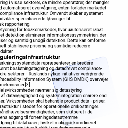
 i visse sektorer, da mindre operatører, der mangler
ed automatiseret overvågning, enten forlader markedet
e compliance infrastruktur. Omvendt skaber systemet
dvikler specialiserede løsninger til
k rapportering.
ning for tobaksmarkeder, hvor uautoriseret rabat
ret detektion eliminerer informationsasymmetrien, der
priser og samtidig undgå detektion. Dette kan omforme
elt stabilisere priserne og samtidig reducere
dukter.
guleringsinfrastruktur
ærkningssystemdata repræsenterer en bredere
seret beslutningstagning og datadrevet compliance-
re sektorer - Ruslands nylige initiativer vedrørende
aceability Information System (GIIS DMDK) overvejer
smekanismer.[3]
ndelsvirksomheder nærmer sig datastyring.
 af datanøjagtighed og systemintegration snarere end
. Virksomheder skal behandle product data - priser,
astruktur i stedet for operationelle omkostninger.
 håndhævelsesmyndigheder, som skitseret i de
tens adgang til forretningsdatastrømme.
dgang til databasen, hvilket muliggør koordineret