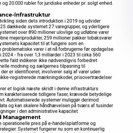
e og 20.000 rubler for juridiske enheder pr. solgt enhed.
ance-infrastruktur
kling siden dets introduktion i 2019 og udvider
025 dækkede systemet 27 varegrupper, og yderligere
systemet over 890 millioner ulovlige og udløbne varer
øbne mejeriprodukter, 259 millioner pakker tobaksvarer
 systemets kapacitet til at fungere som en
 problematiske varer i at nå forbrugerne før opdagelse.
2024 - fra over 1,3 milliarder i 2023 til cirka 560
Dette fald indikerer ikke nødvendigvis forbedret
elle modning og sælgernes tilpasning til
er er identificeret, involverer salg af varer uden
 ikke-registrerede mærkningskoder, prisovertrædelser
r et logisk næste skridt i denne infrastrukturs
 karakteriserede tidligere faser, krævede betydelige
tivt. Automatiserede systemer muliggør derimod
sdata og kan skalere håndhævelsen på tværs af tusinder
gninger i den administrative kapacitet.
rd Management
operationelle pres på e-handelsplatforme og
trategier. Systemet fungerer nu som en kontinuerlig