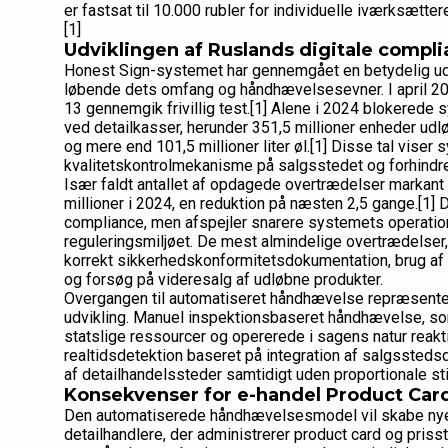
er fastsat til 10.000 rubler for individuelle iværksætter
[1]
Udviklingen af Ruslands digitale compli
Honest Sign-systemet har gennemgået en betydelig udvi
løbende dets omfang og håndhævelsesevner. I april 2
13 gennemgik frivillig test.[1] Alene i 2024 blokerede 
ved detailkasser, herunder 351,5 millioner enheder udl
og mere end 101,5 millioner liter øl.[1] Disse tal viser
kvalitetskontrolmekanisme på salgsstedet og forhindre
Især faldt antallet af opdagede overtrædelser markant i 
millioner i 2024, en reduktion på næsten 2,5 gange.[1] 
compliance, men afspejler snarere systemets operation
reguleringsmiljøet. De mest almindelige overtrædelser, d
korrekt sikkerhedskonformitetsdokumentation, brug af
og forsøg på videresalg af udløbne produkter.
Overgangen til automatiseret håndhævelse repræsentere
udvikling. Manuel inspektionsbaseret håndhævelse, som
statslige ressourcer og opererede i sagens natur reak
realtidsdetektion baseret på integration af salgssted
af detailhandelssteder samtidigt uden proportionale sti
Konsekvenser for e-handel Product Ca
Den automatiserede håndhævelsesmodel vil skabe nye 
detailhandlere, der administrerer product card og priss