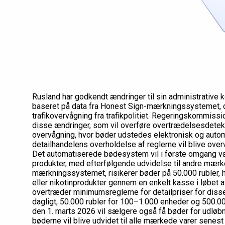
Rusland har godkendt ændringer til sin administrative
baseret på data fra Honest Sign-mærkningssystemet,
trafikovervågning fra trafikpolitiet. Regeringskommis
disse ændringer, som vil overføre overtrædelsesdetekt
overvågning, hvor bøder udstedes elektronisk og automa
detailhandelens overholdelse af reglerne vil blive ove
Det automatiserede bødesystem vil i første omgang væ
produkter, med efterfølgende udvidelse til andre mærkev
mærkningssystemet, risikerer bøder på 50.000 rubler,
eller nikotinprodukter gennem en enkelt kasse i løbet 
overtræder minimumsreglerne for detailpriser for disse 
dagligt, 50.000 rubler for 100–1.000 enheder og 500.00
den 1. marts 2026 vil sælgere også få bøder for udløbne
bøderne vil blive udvidet til alle mærkede varer senest