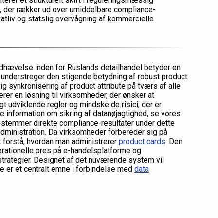
erer et strukturelt skift i reguleringsmæssig
er, der rækker ud over umiddelbare compliance-
atliv og statslig overvågning af kommercielle
dhævelse inden for Ruslands detailhandel betyder en
t understreger den stigende betydning af robust product
g synkronisering af product attribute på tværs af alle
verer en løsning til virksomheder, der ønsker at
gt udviklende regler og mindske de risici, der er
information om sikring af datanøjagtighed, se vores
 bestemmer direkte compliance-resultater under dette
administration. Da virksomheder forbereder sig på
t forstå, hvordan man administrerer
product cards
. Den
ationelle pres på e-handelsplatforme og
trategier. Designet af det nuværende system vil
ede er et centralt emne i forbindelse med
data