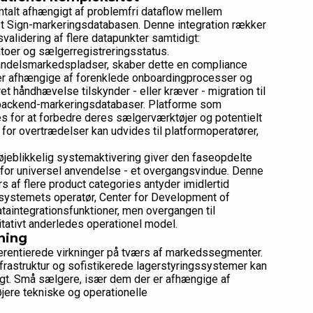
alt afhængigt af problemfri dataflow mellem
t Sign-markeringsdatabasen. Denne integration rækker
alidering af flere datapunkter samtidigt:
atoer og sælgerregistreringsstatus.
andelsmarkedspladser, skaber dette en compliance
er afhængige af forenklede onboardingprocesser og
et håndhævelse tilskynder - eller kræver - migration til
 backend-markeringsdatabaser. Platforme som
es for at forbedre deres sælgerværktøjer og potentielt
for overtrædelser kan udvides til platformoperatører,
 øjeblikkelig systemaktivering giver den faseopdelte
26 for universel anvendelse - et overgangsvindue. Denne
s af flere product categories antyder imidlertid
-systemets operatør, Center for Development of
taintegrationsfunktioner, men overgangen til
tativt anderledes operationel model.
ning
entierede virkninger på tværs af markedssegmenter.
rastruktur og sofistikerede lagerstyringssystemer kan
tigt. Små sælgere, især dem der er afhængige af
jere tekniske og operationelle