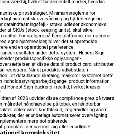
ionsværktøj, hvilket fundamentalt ændrer, hvordan
dynamiske prisstrategier. Minimumsreglerne for
underlagt automatisk overvågning og bødeberegning,
eller dataindtastningsfejl - straks udløser økonomiske
der af SKUs (stock-keeping units), skal sikre
i realtid. For sælgere på flere platforme, der opererer
es egne hjemmesider, bliver det at opretholde
ere end en operationel præference.
liance-resultater under dette system. Honest Sign-
older produktspecifikke oplysninger -
oversættelsen af disse data til product card-attributter
 registrere. Når et produkts udløbsdato i
on i et detailhandelskatalog, markerer systemet dette
m indholdsstyringsarbejdsgange: product information
 Honest Sign-backend i realtid, hvilket kræver
.
midten af 2026 udvider disse compliance-pres på tværs
aber målrettet håndhævelse på tobak en håndterbar
dukter, drikkevarer, kosttilskud, lægemidler og andre
produkter, der er underlagt automatiseret overvågning.
t implementere mere sofistikerede
f produkter, der nærmer sig eller er udløbet.
rationel kompleksitet