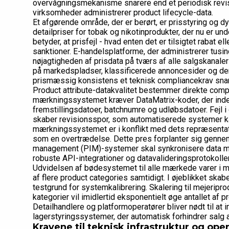
overvågningsmekanisme snarere end et periodisk revis
virksomheder administrerer product lifecycle-data.
Et afgørende område, der er berørt, er prisstyring og 
detailpriser for tobak og nikotinprodukter, der nu er 
betyder, at prisfejl - hvad enten det er tilsigtet rabat 
sanktioner. E-handelsplatforme, der administrerer tusin
nøjagtigheden af prisdata på tværs af alle salgskanaler 
på markedspladser, klassificerede annoncesider og der
prismæssig konsistens et teknisk compliancekrav snar
Product attribute-datakvalitet bestemmer direkte comp
mærkningssystemet kræver DataMatrix-koder, der indeh
fremstillingsdatoer, batchnumre og udløbsdatoer. Fejl i 
skaber revisionsspor, som automatiserede systemer kan
mærkningssystemet er i konflikt med dets repræsentati
som en overtrædelse. Dette pres forplanter sig genne
management (PIM)-systemer skal synkronisere data med
robuste API-integrationer og datavalideringsprotokoller
Udvidelsen af bødesystemet til alle mærkede varer i 
af flere product categories samtidigt. I øjeblikket sk
testgrund for systemkalibrering. Skalering til mejeripro
kategorier vil imidlertid eksponentielt øge antallet af 
Detailhandlere og platformoperatører bliver nødt til a
lagerstyringssystemer, der automatisk forhindrer salg a
Kravene til teknisk infrastruktur og ope