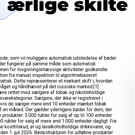
ærlige skilte
 kode, som vil muliggøre automatisk udstedelse af bøder
 der fungerer på samme måde som automatisk
sionen for lovgivningsmæssige aktiviteter godkendte
ion fra manuel inspektion til algoritmebaseret
tisk. Dette repræsenterer et markant skift i, hvordan
rvåget og håndhævet på det russiske marked.[1]
re rettet mod sælgere af tobak og nikotinholdige
arekategorier. Sælgere, der ikke er registreret i
 hvis de sælger mere end 10 enheder mærket tobak
af en måned. Der gælder yderligere bøder for dem, der
produkter: 5.000 rubler for salg af op til 100 enheder
0 rubler for salg af mere end 1.000 enheder dagligt. Fra
 kosttilskud, øl og lavalkoholholdige drikkevarer, og
 den 1. juli 2026. Bødestrukturen for udløbne produkter