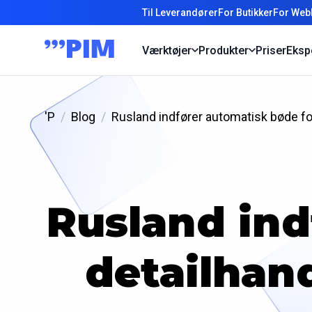
Til Leverandører
For Butikker
For Web
Værktøjer
Produkter
Priser
Eksp
'P
Blog
Rusland indfører automatisk bøde for
Rusland ind
detailhan