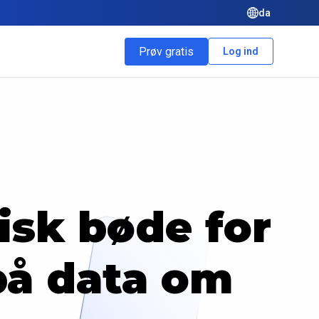
da
Prøv gratis
Log ind
isk bøde for
på data om