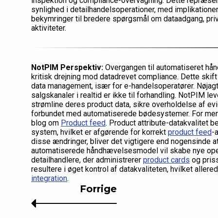
inspektion og compliance-overvågning. Dette repræsent
synlighed i detailhandelsoperationer, med implikation
bekymringer til bredere spørgsmål om dataadgang, priv
aktiviteter.
NotPIM Perspektiv:
Overgangen til automatiseret hån
kritisk drejning mod datadrevet compliance. Dette skif
data management, især for e-handelsoperatører. Nøjagti
salgskanaler i realtid er ikke til forhandling. NotPIM le
strømline deres product data, sikre overholdelse af evi
forbundet med automatiserede bødesystemer. For mere 
blog om
Product feed
. Product attribute-datakvalitet
system, hvilket er afgørende for korrekt
product feed
-
disse ændringer, bliver det vigtigere end nogensinde a
automatiserede håndhævelsesmodel vil skabe nye oper
detailhandlere, der administrerer
product cards
og priss
resultere i øget kontrol af datakvaliteten, hvilket aller
integration
.
Forrige