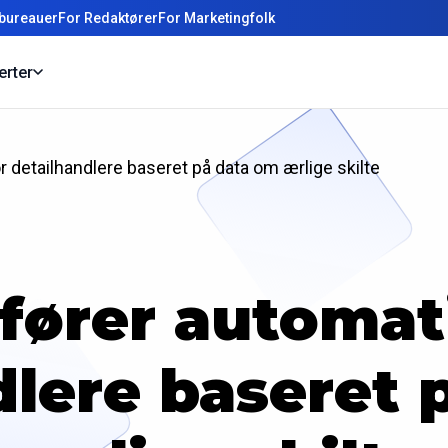
bureauer
For Redaktører
For Marketingfolk
erter
 detailhandlere baseret på data om ærlige skilte
fører automat
dlere baseret 