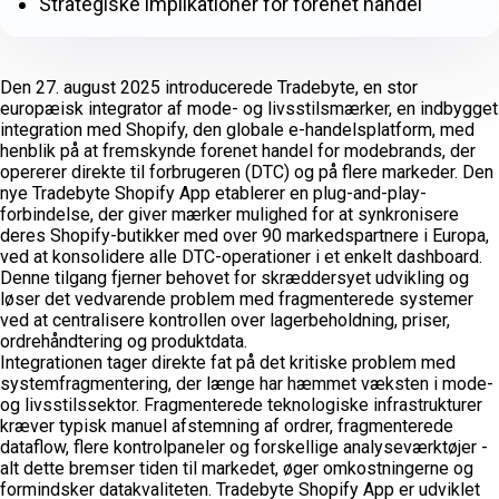
Strategiske implikationer for forenet handel
Den 27. august 2025 introducerede Tradebyte, en stor
europæisk integrator af mode- og livsstilsmærker, en indbygget
integration med Shopify, den globale e-handelsplatform, med
henblik på at fremskynde forenet handel for modebrands, der
opererer direkte til forbrugeren (DTC) og på flere markeder. Den
nye Tradebyte Shopify App etablerer en plug-and-play-
forbindelse, der giver mærker mulighed for at synkronisere
deres Shopify-butikker med over 90 markedspartnere i Europa,
ved at konsolidere alle DTC-operationer i et enkelt dashboard.
Denne tilgang fjerner behovet for skræddersyet udvikling og
løser det vedvarende problem med fragmenterede systemer
ved at centralisere kontrollen over lagerbeholdning, priser,
ordrehåndtering og produktdata.
Integrationen tager direkte fat på det kritiske problem med
systemfragmentering, der længe har hæmmet væksten i mode-
og livsstilssektor. Fragmenterede teknologiske infrastrukturer
kræver typisk manuel afstemning af ordrer, fragmenterede
dataflow, flere kontrolpaneler og forskellige analyseværktøjer -
alt dette bremser tiden til markedet, øger omkostningerne og
formindsker datakvaliteten. Tradebyte Shopify App er udviklet