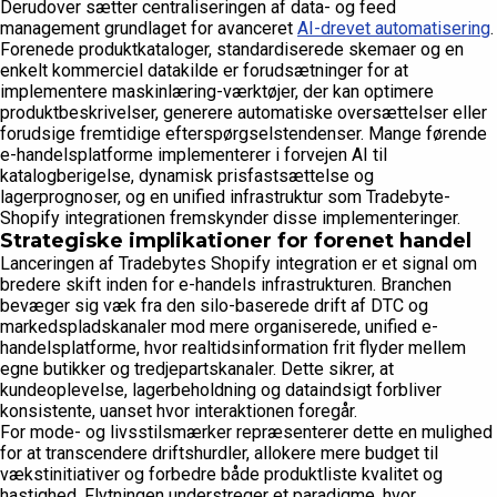
Derudover sætter centraliseringen af data- og feed
management grundlaget for avanceret
AI-drevet automatisering
.
Forenede produktkataloger, standardiserede skemaer og en
enkelt kommerciel datakilde er forudsætninger for at
implementere maskinlæring-værktøjer, der kan optimere
produktbeskrivelser, generere automatiske oversættelser eller
forudsige fremtidige efterspørgselstendenser. Mange førende
e-handelsplatforme implementerer i forvejen AI til
katalogberigelse, dynamisk prisfastsættelse og
lagerprognoser, og en unified infrastruktur som Tradebyte-
Shopify integrationen fremskynder disse implementeringer.
Strategiske implikationer for forenet handel
Lanceringen af Tradebytes Shopify integration er et signal om
bredere skift inden for e-handels infrastrukturen. Branchen
bevæger sig væk fra den silo-baserede drift af DTC og
markedspladskanaler mod mere organiserede, unified e-
handelsplatforme, hvor realtidsinformation frit flyder mellem
egne butikker og tredjepartskanaler. Dette sikrer, at
kundeoplevelse, lagerbeholdning og dataindsigt forbliver
konsistente, uanset hvor interaktionen foregår.
For mode- og livsstilsmærker repræsenterer dette en mulighed
for at transcendere driftshurdler, allokere mere budget til
vækstinitiativer og forbedre både produktliste kvalitet og
hastighed. Flytningen understreger et paradigme, hvor