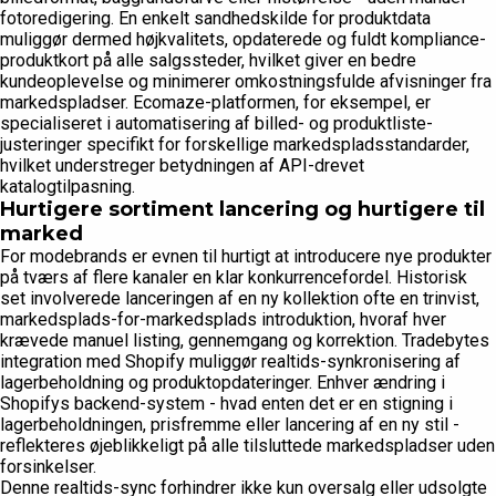
fotoredigering. En enkelt sandhedskilde for produktdata
muliggør dermed højkvalitets, opdaterede og fuldt kompliance-
produktkort på alle salgssteder, hvilket giver en bedre
kundeoplevelse og minimerer omkostningsfulde afvisninger fra
markedspladser. Ecomaze-platformen, for eksempel, er
specialiseret i automatisering af billed- og produktliste-
justeringer specifikt for forskellige markedspladsstandarder,
hvilket understreger betydningen af API-drevet
katalogtilpasning.
Hurtigere sortiment lancering og hurtigere til
marked
For modebrands er evnen til hurtigt at introducere nye produkter
på tværs af flere kanaler en klar konkurrencefordel. Historisk
set involverede lanceringen af en ny kollektion ofte en trinvist,
markedsplads-for-markedsplads introduktion, hvoraf hver
krævede manuel listing, gennemgang og korrektion. Tradebytes
integration med Shopify muliggør realtids-synkronisering af
lagerbeholdning og produktopdateringer. Enhver ændring i
Shopifys backend-system - hvad enten det er en stigning i
lagerbeholdningen, prisfremme eller lancering af en ny stil -
reflekteres øjeblikkeligt på alle tilsluttede markedspladser uden
forsinkelser.
Denne realtids-sync forhindrer ikke kun oversalg eller udsolgte