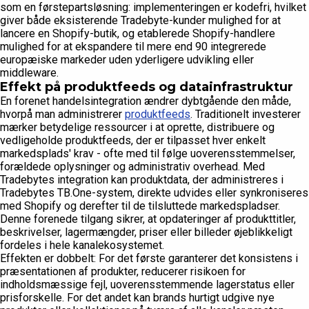
som en førstepartsløsning: implementeringen er kodefri, hvilket
giver både eksisterende Tradebyte-kunder mulighed for at
lancere en Shopify-butik, og etablerede Shopify-handlere
mulighed for at ekspandere til mere end 90 integrerede
europæiske markeder uden yderligere udvikling eller
middleware.
Effekt på produktfeeds og datainfrastruktur
En forenet handelsintegration ændrer dybtgående den måde,
hvorpå man administrerer
produktfeeds
. Traditionelt investerer
mærker betydelige ressourcer i at oprette, distribuere og
vedligeholde produktfeeds, der er tilpasset hver enkelt
markedsplads' krav - ofte med til følge uoverensstemmelser,
forældede oplysninger og administrativ overhead. Med
Tradebytes integration kan produktdata, der administreres i
Tradebytes TB.One-system, direkte udvides eller synkroniseres
med Shopify og derefter til de tilsluttede markedspladser.
Denne forenede tilgang sikrer, at opdateringer af produkttitler,
beskrivelser, lagermængder, priser eller billeder øjeblikkeligt
fordeles i hele kanalekosystemet.
Effekten er dobbelt: For det første garanterer det konsistens i
præsentationen af produkter, reducerer risikoen for
indholdsmæssige fejl, uoverensstemmende lagerstatus eller
prisforskelle. For det andet kan brands hurtigt udgive nye