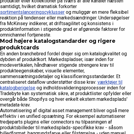
produkter eller kollektioner på tværs af alle kanaler næsten
samtidigt, hvilket dramatisk forkorter
sortimentslanceringscyklusser
og muliggør en mere fleksibel
reaktion på tendenser eller markedsændringer. Undersøgelser
fra McKinsey indikerer, at driftsagilitet og konsistens i
produktinformation i stigende grad er afgørende faktorer for
omnichannel fortjeneste.
Mod højere katalogstandarder og rigere
produktcards
En anden branchebred fordel drejer sig om katalogkvalitet og
dybden af ​​produktkort. Markedspladser, især inden for
modevertikalen, håndhæver stigende strengere krav til
produkteegenskaber, visuelle elementer,
sammensætningsdetaljer og klassificeringsstandarder. Et
centraliseret dataflow understøtter disse krav:
værktøjer til
katalogberigelse
og indholdsvalideringsprocesser inden for
Tradebyte kan systematisk sikre, at produktlister opfylder eller
overgår både Shopifys og hver enkelt ekstern markedsplads'
metadata-krav.
Automatisering af digital asset management bliver også mere
effektiv i en unified opsætning. For eksempel automatiserer
tredjeparts plugins eller connectors nu tilpasningen af
produktsbilleder til markedsplads-specifikke krav - såsom
billedformat, baggrundsfarve eller filstørrelse - uden manuel