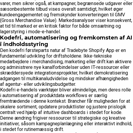
varer, men sikrer også, at kampagner, begrænsede udgaver eller
sæsonbestemte tilbud vises overalt samtidigt, hvilket øger
kundeengagementet og fremskynder konverteringen til GMV
(Gross Merchandise Value). Markedsanalyser viser konsekvent,
at tid til marked er en kritisk faktor for både omsætning og
lagerstyring i mode-e-handel.
Kodefri, automatisering og fremkomsten af AI
i indholdsstyring
Den kodefri førsteparts natur af Tradebyte Shopify App er en
fundamental udvikling for driftsholdene. Ikke-tekniske
medarbejdere i merchandising, marketing eller drift kan aktivere
og administrere nye kanalforbindelser uden IT-ressourcer eller
skræddersyede integrationsprojekter, hvilket demokratisering
adgangen til multikanaludvidelse og mindsker afhængigheden
af agentur- eller udviklingsbudgetter.
Kodefri e-handels værktøjer bliver almindelige, men deres rolle
i automatisering af produktdata workflows er særlig
fremtrædende i denne kontekst. Brancher får muligheden for at
skalere sortiment, opdatere produktlister og justere prislogik
centralt ved hjælp af intuitive dashboards i stedet for kode.
Denne ændring frigiver ressourcer til strategiske og kreative
initiativer, såsom kampagneplanlægning eller interaktivt indhold,
i stedet for rutinemæssig drift.