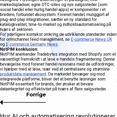
markedspladser, egne DTC-sites og nye salgssteder (som
social handel eller hurtig handel apps) er komponenter i et
bredere, forbundet økosystem. Forenet handel, muliggjort af
plug-and-play integrationer, sætter en ny standard for
katalogkvalitet, time-to-market og indholdsautomatisering på
tværs af sektoren.
For yderligere kontekst omkring de udviklende standarder inden
for omnichannel feed management, se
E-commerce News UK
og
E-commerce Germany News
.
NotPIM konklusion:
NotPIM anerkender Tradebytes integration med Shopify som et
væsentligt fremskridt i at løse e-handels fragmentering. Denne
bevægelse mod forenet handel resonans med de udfordringer,
vi hjælper med at løse, især ved at centralisere og strømline
produktdata management
. Da markedet bevæger sig mod
integrerede platforme, bliver det at benytte løsninger som
NotPIM essentielt for brands, der ønsker at bevare
dataintegritet og effektivitet på tværs af flere salgssteder.
Forrige
Hur AI och automatisering revolutionerar