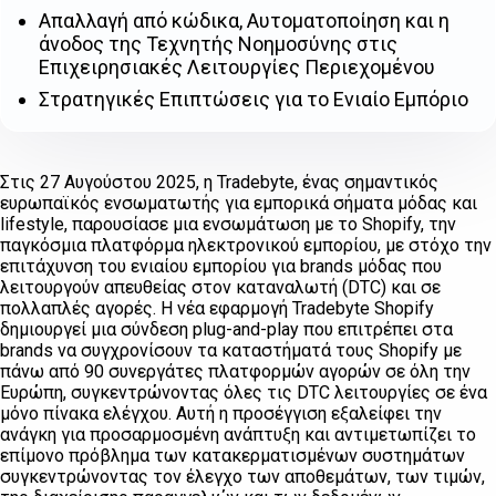
Απαλλαγή από κώδικα, Αυτοματοποίηση και η
άνοδος της Τεχνητής Νοημοσύνης στις
Επιχειρησιακές Λειτουργίες Περιεχομένου
Στρατηγικές Επιπτώσεις για το Ενιαίο Εμπόριο
Στις 27 Αυγούστου 2025, η Tradebyte, ένας σημαντικός
ευρωπαϊκός ενσωματωτής για εμπορικά σήματα μόδας και
lifestyle, παρουσίασε μια ενσωμάτωση με το Shopify, την
παγκόσμια πλατφόρμα ηλεκτρονικού εμπορίου, με στόχο την
επιτάχυνση του ενιαίου εμπορίου για brands μόδας που
λειτουργούν απευθείας στον καταναλωτή (DTC) και σε
πολλαπλές αγορές. Η νέα εφαρμογή Tradebyte Shopify
δημιουργεί μια σύνδεση plug-and-play που επιτρέπει στα
brands να συγχρονίσουν τα καταστήματά τους Shopify με
πάνω από 90 συνεργάτες πλατφορμών αγορών σε όλη την
Ευρώπη, συγκεντρώνοντας όλες τις DTC λειτουργίες σε ένα
μόνο πίνακα ελέγχου. Αυτή η προσέγγιση εξαλείφει την
ανάγκη για προσαρμοσμένη ανάπτυξη και αντιμετωπίζει το
επίμονο πρόβλημα των κατακερματισμένων συστημάτων
συγκεντρώνοντας τον έλεγχο των αποθεμάτων, των τιμών,