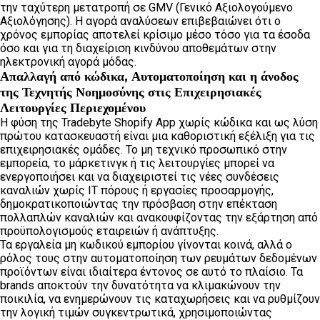
την ταχύτερη μετατροπή σε GMV (Γενικό Αξιολογούμενο
Αξιολόγησης). Η αγορά αναλύσεων επιβεβαιώνει ότι ο
χρόνος εμπορίας αποτελεί κρίσιμο μέσο τόσο για τα έσοδα
όσο και για τη διαχείριση κινδύνου αποθεμάτων στην
ηλεκτρονική αγορά μόδας.
Απαλλαγή από κώδικα, Αυτοματοποίηση και η άνοδος
της Τεχνητής Νοημοσύνης στις Επιχειρησιακές
Λειτουργίες Περιεχομένου
Η φύση της Tradebyte Shopify App χωρίς κώδικα και ως λύση
πρώτου κατασκευαστή είναι μια καθοριστική εξέλιξη για τις
επιχειρησιακές ομάδες. Το μη τεχνικό προσωπικό στην
εμπορεία, το μάρκετινγκ ή τις λειτουργίες μπορεί να
ενεργοποιήσει και να διαχειριστεί τις νέες συνδέσεις
καναλιών χωρίς IT πόρους ή εργασίες προσαρμογής,
δημοκρατικοποιώντας την πρόσβαση στην επέκταση
πολλαπλών καναλιών και ανακουφίζοντας την εξάρτηση από
προϋπολογισμούς εταιρειών ή ανάπτυξης.
Τα εργαλεία μη κωδικού εμπορίου γίνονται κοινά, αλλά ο
ρόλος τους στην αυτοματοποίηση των ρευμάτων δεδομένων
προϊόντων είναι ιδιαίτερα έντονος σε αυτό το πλαίσιο. Τα
brands αποκτούν την δυνατότητα να κλιμακώνουν την
ποικιλία, να ενημερώνουν τις καταχωρήσεις και να ρυθμίζουν
την λογική τιμών συγκεντρωτικά, χρησιμοποιώντας