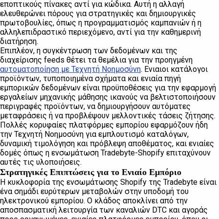
εποπτικούς πίνακες αντί για κώδικα. Αυτή η αλλαγή
ελευθερώνει πόρους για στρατηγικές και δημιουργικές
πρωτοβουλίες, όπως η προγραμματισμός καμπανιών ή η
αλληλεπιδραστικό περιεχόμενο, αντί για την καθημερινή
διατήρηση.
Επιπλέον, η συγκέντρωση των δεδομένων και της
διαχείρισης feeds θέτει τα θεμέλια για την προηγμένη
αυτοματοποίηση με Τεχνητή Νοημοσύνη
. Ενιαιοι κατάλογοι
προϊόντων, τυποποιημένα σχήματα και ενιαία πηγή
εμπορικών δεδομένων είναι προϋποθέσεις για την εφαρμογή
εργαλείων μηχανικής μάθησης ικανούς να βελτιστοποιήσουν
περιγραφές προϊόντων, να δημιουργήσουν αυτόματες
μεταφράσεις ή να προβλέψουν μελλοντικές τάσεις ζήτησης.
Πολλές κορυφαίες πλατφόρμες εμπορίου εφαρμόζουν ήδη
την Τεχνητή Νοημοσύνη για εμπλουτισμό καταλόγων,
δυναμική τιμολόγηση και πρόβλεψη αποθέματος, και ενιαίες
δομές όπως η ενσωμάτωση Tradebyte-Shopify επιταχύνουν
αυτές τις υλοποιήσεις.
Στρατηγικές Επιπτώσεις για το Ενιαίο Εμπόριο
Η κυκλοφορία της ενσωμάτωσης Shopify της Tradebyte είναι
ένα σημάδι ευρύτερων μεταβολών στην υποδομή του
ηλεκτρονικού εμπορίου. Ο κλάδος αποκλίνει από την
αποσπασματική λειτουργία των καναλιών DTC και αγοράς