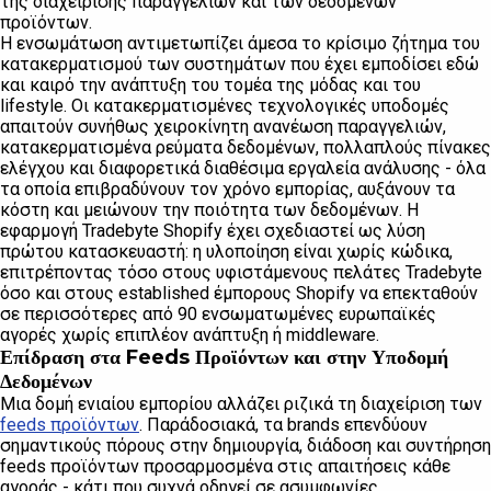
της διαχείρισης παραγγελιών και των δεδομένων
προϊόντων.
Η ενσωμάτωση αντιμετωπίζει άμεσα το κρίσιμο ζήτημα του
κατακερματισμού των συστημάτων που έχει εμποδίσει εδώ
και καιρό την ανάπτυξη του τομέα της μόδας και του
lifestyle. Οι κατακερματισμένες τεχνολογικές υποδομές
απαιτούν συνήθως χειροκίνητη ανανέωση παραγγελιών,
κατακερματισμένα ρεύματα δεδομένων, πολλαπλούς πίνακες
ελέγχου και διαφορετικά διαθέσιμα εργαλεία ανάλυσης - όλα
τα οποία επιβραδύνουν τον χρόνο εμπορίας, αυξάνουν τα
κόστη και μειώνουν την ποιότητα των δεδομένων. Η
εφαρμογή Tradebyte Shopify έχει σχεδιαστεί ως λύση
πρώτου κατασκευαστή: η υλοποίηση είναι χωρίς κώδικα,
επιτρέποντας τόσο στους υφιστάμενους πελάτες Tradebyte
όσο και στους established έμπορους Shopify να επεκταθούν
σε περισσότερες από 90 ενσωματωμένες ευρωπαϊκές
αγορές χωρίς επιπλέον ανάπτυξη ή middleware.
Επίδραση στα Feeds Προϊόντων και στην Υποδομή
Δεδομένων
Μια δομή ενιαίου εμπορίου αλλάζει ριζικά τη διαχείριση των
feeds προϊόντων
. Παράδοσιακά, τα brands επενδύουν
σημαντικούς πόρους στην δημιουργία, διάδοση και συντήρηση
feeds προϊόντων προσαρμοσμένα στις απαιτήσεις κάθε
αγοράς - κάτι που συχνά οδηγεί σε ασυμφωνίες,