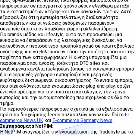
προς οργανωμένες, ενιαίες πλατφόρμες εμπορίου, όπου οι
πληροφορίες σε πραγματικό χρόνο ρέουν ελεύθερα μεταξύ
των καταστημάτων κτήσης και των καναλιών τρίτων. Αυτό
εξασφαλίζει ότι η εμπειρία πελατών, η διαθεσιμότητα
αποθεμάτων και οι γνώσεις δεδομένων παραμένουν
συνεπείς όπου κι αν λαμβάνει χώρα η αλληλεπίδραση.
Για brands μόδας και lifestyle, αυτό αντιπροσωπεύει μια
ευκαιρία να ξεπεράσουν τις λειτουργικές δυσκολίες, να
κατευθύνουν περισσότερο προϋπολογισμό σε πρωτοβουλίες
ανάπτυξης και να βελτιώσουν τόσο την ποιότητα όσο και την
ταχύτητα των καταχωρήσεων. Η κίνηση υπογραμμίζει μια
παράδειγμα όπου αγορές, ιδιόκτητα DTC sites και
αναδυόμενα κανάλια πωλήσεων (όπως το κοινωνικό εμπόριο
ή οι εφαρμογές γρήγορου εμπορίου) είναι μέρη ενός
ευρύτερου, δικτυωμένου οικοσυστήματος. Το ενιαίο εμπόριο,
που διευκολύνεται από ενσωματώσεις plug-and-play, ορίζει
ένα νέο ορόσημο για την ποιότητα καταλόγων, τον χρόνο
εμπορίας και την αυτοματοποίηση περιεχομένου σε όλο το
τμήμα.
Για περισσότερες πληροφορίες σχετικά με τα εξελισσόμενα
πρότυπα διαχείρισης feeds πολλαπλών καναλιών, δείτε
E-
commerce News UK
και
E-commerce Germany News
.
Συμπεράσματα NotPIM:
Η NotPIM αναγνωρίζει την ενσωμάτωση της Tradebyte με το