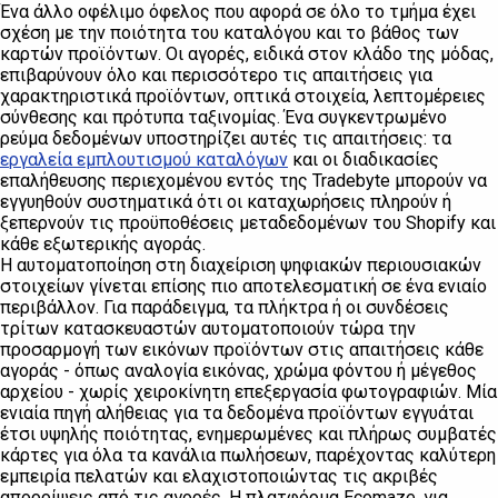
Ένα άλλο οφέλιμο όφελος που αφορά σε όλο το τμήμα έχει
σχέση με την ποιότητα του καταλόγου και το βάθος των
καρτών προϊόντων. Οι αγορές, ειδικά στον κλάδο της μόδας,
επιβαρύνουν όλο και περισσότερο τις απαιτήσεις για
χαρακτηριστικά προϊόντων, οπτικά στοιχεία, λεπτομέρειες
σύνθεσης και πρότυπα ταξινομίας. Ένα συγκεντρωμένο
ρεύμα δεδομένων υποστηρίζει αυτές τις απαιτήσεις: τα
εργαλεία εμπλουτισμού καταλόγων
και οι διαδικασίες
επαλήθευσης περιεχομένου εντός της Tradebyte μπορούν να
εγγυηθούν συστηματικά ότι οι καταχωρήσεις πληρούν ή
ξεπερνούν τις προϋποθέσεις μεταδεδομένων του Shopify και
κάθε εξωτερικής αγοράς.
Η αυτοματοποίηση στη διαχείριση ψηφιακών περιουσιακών
στοιχείων γίνεται επίσης πιο αποτελεσματική σε ένα ενιαίο
περιβάλλον. Για παράδειγμα, τα πλήκτρα ή οι συνδέσεις
τρίτων κατασκευαστών αυτοματοποιούν τώρα την
προσαρμογή των εικόνων προϊόντων στις απαιτήσεις κάθε
αγοράς - όπως αναλογία εικόνας, χρώμα φόντου ή μέγεθος
αρχείου - χωρίς χειροκίνητη επεξεργασία φωτογραφιών. Μία
ενιαία πηγή αλήθειας για τα δεδομένα προϊόντων εγγυάται
έτσι υψηλής ποιότητας, ενημερωμένες και πλήρως συμβατές
κάρτες για όλα τα κανάλια πωλήσεων, παρέχοντας καλύτερη
εμπειρία πελατών και ελαχιστοποιώντας τις ακριβές
απορρίψεις από τις αγορές. Η πλατφόρμα Ecomaze, για