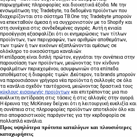
παρωχημένες πληροφορίες και διοικητικά έξοδα. Με την
ενσωμάτωση της Tradebyte, τα δεδομένα προϊόντων που
διαχειρίζονται στο σύστημα TB.One της Tradebyte μπορούν
να επεκταθούν άμεσα ή να συγχρονιστούν με το Shopify και
στη συνέχεια στις συνδεδεμένες αγορές. Αυτή η ενιαία
προσέγγιση εξασφαλίζει ότι οι ενημερώσεις των τίτλων
προϊόντων, των περιγραφών, των αριθμών αποθεμάτων,
των τιμών ή των εικόνων εξαπλώνονται αμέσως σε
ολόκληρο το οικοσύστημα καναλιών.
Η επίδραση είναι διπλή: πρώτον, εγγυάται την συνέπεια στην
παρουσίαση των προϊόντων, μειώνοντας τον κίνδυνο
σφαλμάτων περιεχομένου, ασυμφωνιών στα επίπεδα
αποθέματος ή διαφορές τιμών. Δεύτερον, τα brands μπορούν
να παρουσιάσουν γρήγορα νέα προϊόντα ή συλλογές σε όλα
τα κανάλια σχεδόν ταυτόχρονα, μειώνοντας δραστικά τους
κύκλους εισαγωγής προϊόντων
και επιτρέποντας μια πιο
ευέλικτη αντίδραση στις τάσεις ή στις αλλαγές στην αγορά.
Η έρευνα της McKinsey δείχνει ότι η λειτουργική ευελιξία και
η συνέπεια στις πληροφορίες προϊόντων αποτελούν όλο και
πιο αποφασιστικούς παράγοντες για την κερδοφορία σε
πολλαπλά κανάλια.
Προς υψηλότερα πρότυπα καταλόγων και πλουσιότερες
καταχωρήσεις