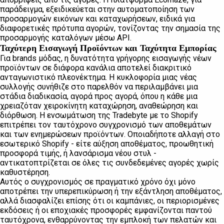
παράδειγμα, εξειδικεύεται στην αυτοματοποίηση των
προσαρμογών εικόνων και καταχωρήσεων, ειδικά για
διαφορετικές πρότυπα αγορών, τονίζοντας την σημασία της
προσαρμογής καταλόγων μέσω API.
Ταχύτερη Εισαγωγή Προϊόντων και Ταχύτητα Εμπορίας
Για brands μόδας, η δυνατότητα γρήγορης εισαγωγής νέων
προϊόντων σε διάφορα κανάλια αποτελεί διακριτικό
ανταγωνιστικό πλεονέκτημα. Η κυκλοφορία μιας νέας
συλλογής συνήθιζε στο παρελθόν να περιλαμβάνει μια
στάδια διαδικασία, αγορά προς αγορά, όπου η κάθε μια
χρειαζόταν χειροκίνητη καταχώρηση, αναθεώρηση και
διόρθωση. Η ενσωμάτωση της Tradebyte με το Shopify
επιτρέπει τον ταυτόχρονο συγχρονισμό των αποθεμάτων
και των ενημερώσεων προϊόντων. Οποιαδήποτε αλλαγή στο
εσωτερικό Shopify - είτε αύξηση αποθέματος, προωθητική
προσφορά τιμής, ή λανσάρισμα νέου στυλ -
αντικατοπτρίζεται σε όλες τις συνδεδεμένες αγορές χωρίς
καθυστέρηση.
Αυτός ο συγχρονισμός σε πραγματικό χρόνο όχι μόνο
αποτρέπει την υπερεπικύρωση ή την εξάντληση αποθέματος,
αλλά διασφαλίζει επίσης ότι οι καμπάνιες, οι περιορισμένες
εκδόσεις ή οι εποχιακές προσφορές εμφανίζονται παντού
ταυτόχρονα, ενθαρρύνοντας την εμπλοκή των πελατών και