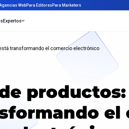
 Agencias Web
Para Editores
Para Marketers
os
Expertos
 está transformando el comercio electrónico
 de productos:
nsformando el