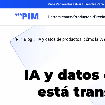
Para Proveedores
Para Tiendas
Para
Herramientas
Productos
Preci
'P
Blog
IA y datos de productos: cómo la IA
IA y datos
está tra