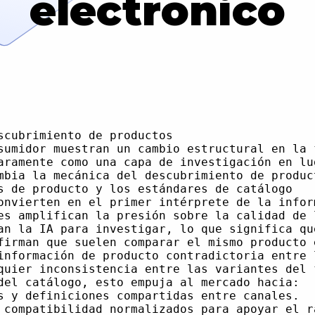
electrónico
elve esencial no sólo para la conversión, sino también para mantener la confianza del modelo en los datos.
En términos prácticos, esto eleva las APIs y las integraciones basadas en eventos por encima de las exportaciones por lotes CSV. Cuanto más actual y granular sea el feed, más fácil será para los sistemas de IA responder a preguntas detalladas y sensibles al tiempo sin tener que recurrir a sugerencias genéricas o conservadoras. Para entender los diferentes formatos de estos feeds, lee más sobre el [product feed](/blog/product_feed/).
### Páginas de detalles de producto en un viaje mediado por la IA
Si la IA se encarga ahora de la primera ronda de descubrimiento, el papel de la página de detalles de producto (PDP) también cambia. Para cuando un usuario aterriza en una PDP, a menudo ha reducido una preselección a través de un asistente y está buscando verificar aspectos específicos: especificaciones exactas, ventajas y desventajas, confirmación visual y prueba social.
La investigación sobre el comportamiento del consumidor muestra que tres de cada cinco compradores dudan en comprar si un producto no tiene reseñas, y que la información inconsistente entre los canales erosiona la confianza durante la comparación. Combinado con el uso de la IA para interpretar las reseñas y resumir el sentimiento, esto impone nuevos requisitos al contenido de la PDP:
- Completo y estructurado. Los atributos que faltan no sólo frustran a los usuarios; crean lagunas en la capacidad del modelo para responder a las preguntas. Los campos ricos y estructurados para materiales, dimensiones, compatibilidad, instrucciones de cuidado y casos de uso mejoran tanto las respuestas de la IA como la toma de decisiones humana.
- Formato apto para máquinas. Las especificaciones con viñetas, los atributos tabulados y las secciones claramente segmentadas ayudan a los modelos a extraer información con mayor precisión que los bloques de texto largos y no estructurados.
- Profundidad de la reseña y metadatos. El volumen de reseñas sigue siendo importante, pero también lo es la presencia de datos cuantitativos y categóricos (calificaciones por característica, etiquetas de casos de uso, pros/contras) que la IA puede agregar y presentar de nuevo al usuario. Para asegurarte de que lo tienes todo correcto, consulta nuestra guía sobre [cómo crear una descripción de producto para tu sitio web](/blog/how-to_create_a_description_for_a_product_on_a_website/).
En estas condiciones, las PDP genéricas o basadas en plantillas pierden rápidamente su eficacia. El contenido debe ser lo suficientemente específico como para que un asistente pueda decir con confianza por qué un producto determinado es adecuado (o no) para un escenario particular, en lugar de devolver resúmenes vagos y poco comprometedores.
### Velocidad de expansión del surtido y automatización
El creciente papel de la IA en el descubrimiento no reduce la presión para expandir rápidamente el surtido; en todo caso, la intensifica. A medida que los consumidores hacen preguntas más granulares, aumenta la probabilidad de que se necesiten variantes, paquetes o configuraciones de nicho para que coincidan con limitaciones específicas. Sin embargo, cada nuevo SKU multiplica la demanda de datos estructurados, descripciones precisas y feeds alineados en todos los canales.
La producción manual de contenidos es el principal cuello de botella en esta ecuación. La necesidad de crear, localizar y mantener información de producto de alta calidad para miles de SKUs no puede satisfacerse a escala utilizando flujos de trabajo puramente humanos. Aquí es donde las herramientas no code y la automatización impulsada por la IA se convierten en el centro de la infraestructura de contenido:
- La generación de contenido basada en plantillas puede garantizar que los atributos principales y la información de cumplimiento estén presentes para cada SKU, a l