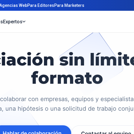
 Agencias Web
Para Editores
Para Marketers
os
Expertos
iación sin límit
formato
 colaborar con empresas, equipos y especialista
a, una hipótesis o una solicitud de trabajo conj
Hablar de colaboración
Contactar al equipo