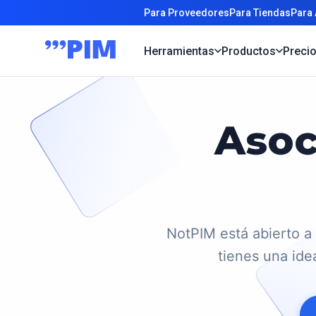
Para Proveedores
Para Tiendas
Para
Herramientas
Productos
Preci
Asoc
NotPIM está abierto a
tienes una ide