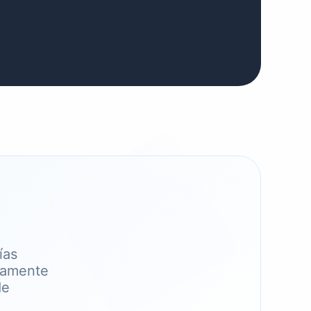
ías
damente
de