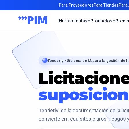
Para Proveedores
Para Tiendas
Para
Herramientas
Productos
Preci
Tenderly • Sistema de IA para la gestión de l
Licitacion
suposicio
Tenderly lee la documentación de la licit
convierte en requisitos claros, riesgos