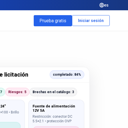
es
Prueba gratis
Iniciar sesión
 licitación
completado: 84%
17
Riesgos: 5
Brechas en el catálogo: 3
 24"
Fuente de alimentación
12V 5A
×100 • Brillo
Restricción: conector DC
5.5×2.1 • protección OVP