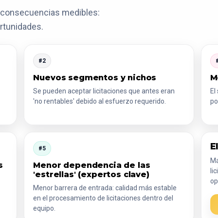
de consecuencias medibles:
ortunidades.
#2
Nuevos segmentos y nichos
M
Se pueden aceptar licitaciones que antes eran
El
'no rentables' debido al esfuerzo requerido.
po
E
#5
Má
s
Menor dependencia de las
li
'estrellas' (expertos clave)
op
Menor barrera de entrada: calidad más estable
en el procesamiento de licitaciones dentro del
equipo.