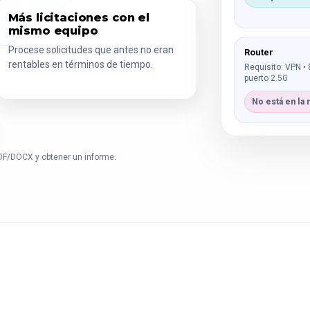
Más licitaciones con el
mismo equipo
Procese solicitudes que antes no eran
Router
rentables en términos de tiempo.
Requisito: VPN • 
puerto 2.5G
No está en la 
PDF/DOCX y obtener un informe.