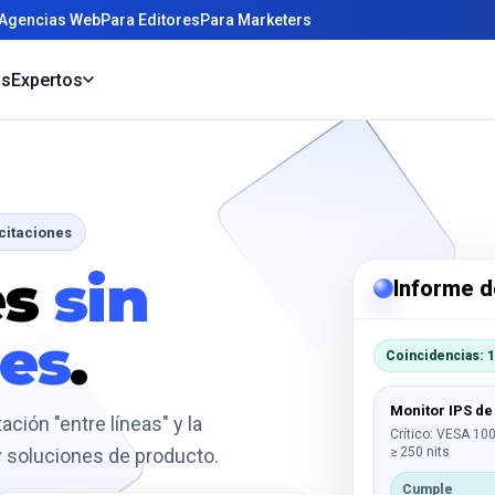
 Agencias Web
Para Editores
Para Marketers
os
Expertos
icitaciones
es
sin
Informe de
nes
.
Coincidencias: 
Monitor IPS de
ación "entre líneas" y la
Crítico: VESA 100
≥ 250 nits
 y soluciones de producto.
Cumple