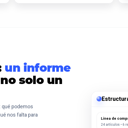
:
un informe
y no solo un
Estructur
ve: qué podemos
ué nos falta para
Línea de compr
24 artículos • 6 r