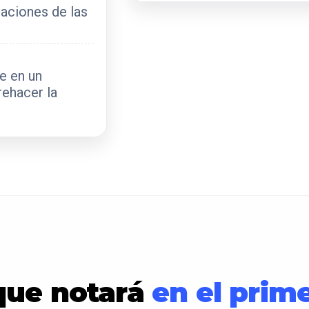
taciones de las
e en un
rehacer la
que notará
en el prim