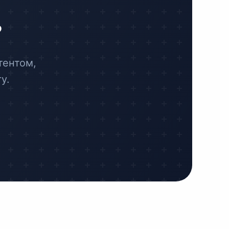
?
тентом,
у.