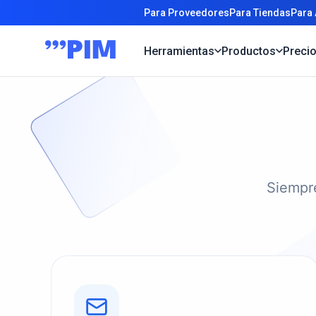
Para Proveedores
Para Tiendas
Para
Herramientas
Productos
Preci
Siempre