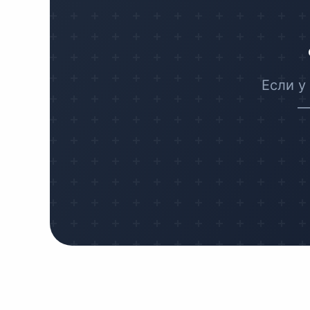
Если у
—