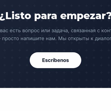
¿Listo para empezar
 вас есть вопрос или задача, связанная с кон
 просто напишите нам. Мы открыты к диалог
Escríbenos