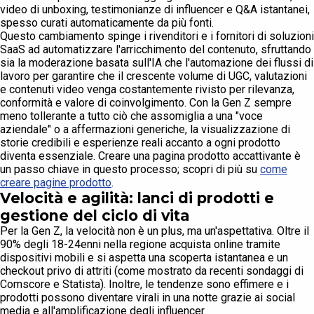
video di unboxing, testimonianze di influencer e Q&A istantanei,
spesso curati automaticamente da più fonti.
Questo cambiamento spinge i rivenditori e i fornitori di soluzioni
SaaS ad automatizzare l'arricchimento del contenuto, sfruttando
sia la moderazione basata sull'IA che l'automazione dei flussi di
lavoro per garantire che il crescente volume di UGC, valutazioni
e contenuti video venga costantemente rivisto per rilevanza,
conformità e valore di coinvolgimento. Con la Gen Z sempre
meno tollerante a tutto ciò che assomiglia a una "voce
aziendale" o a affermazioni generiche, la visualizzazione di
storie credibili e esperienze reali accanto a ogni prodotto
diventa essenziale. Creare una pagina prodotto accattivante è
un passo chiave in questo processo; scopri di più su
come
creare pagine prodotto
.
Velocità e agilità: lanci di prodotti e
gestione del ciclo di vita
Per la Gen Z, la velocità non è un plus, ma un'aspettativa. Oltre il
90% degli 18-24enni nella regione acquista online tramite
dispositivi mobili e si aspetta una scoperta istantanea e un
checkout privo di attriti (come mostrato da recenti sondaggi di
Comscore e Statista). Inoltre, le tendenze sono effimere e i
prodotti possono diventare virali in una notte grazie ai social
media e all'amplificazione degli influencer.