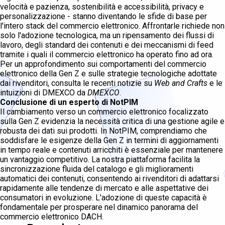
velocità e pazienza, sostenibilità e accessibilità, privacy e
personalizzazione - stanno diventando le sfide di base per
l'intero stack del commercio elettronico. Affrontarle richiede non
solo l'adozione tecnologica, ma un ripensamento dei flussi di
lavoro, degli standard dei contenuti e dei meccanismi di feed
tramite i quali il commercio elettronico ha operato fino ad ora.
Per un approfondimento sui comportamenti del commercio
elettronico della Gen Z e sulle strategie tecnologiche adottate
dai rivenditori, consulta le recenti notizie su
Web and Crafts
e le
intuizioni di DMEXCO da
DMEXCO
.
Conclusione di un esperto di NotPIM
Il cambiamento verso un commercio elettronico focalizzato
sulla Gen Z evidenzia la necessità critica di una gestione agile e
robusta dei dati sui prodotti. In NotPIM, comprendiamo che
soddisfare le esigenze della Gen Z in termini di aggiornamenti
in tempo reale e contenuti arricchiti è essenziale per mantenere
un vantaggio competitivo. La nostra piattaforma facilita la
sincronizzazione fluida del catalogo e gli miglioramenti
automatici dei contenuti, consentendo ai rivenditori di adattarsi
rapidamente alle tendenze di mercato e alle aspettative dei
consumatori in evoluzione. L'adozione di queste capacità è
fondamentale per prosperare nel dinamico panorama del
commercio elettronico DACH.