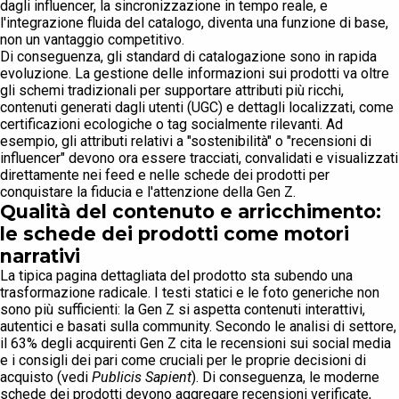
dagli influencer, la sincronizzazione in tempo reale, e
l'integrazione fluida del catalogo, diventa una funzione di base,
non un vantaggio competitivo.
Di conseguenza, gli standard di catalogazione sono in rapida
evoluzione. La gestione delle informazioni sui prodotti va oltre
gli schemi tradizionali per supportare attributi più ricchi,
contenuti generati dagli utenti (UGC) e dettagli localizzati, come
certificazioni ecologiche o tag socialmente rilevanti. Ad
esempio, gli attributi relativi a "sostenibilità" o "recensioni di
influencer" devono ora essere tracciati, convalidati e visualizzati
direttamente nei feed e nelle schede dei prodotti per
conquistare la fiducia e l'attenzione della Gen Z.
Qualità del contenuto e arricchimento:
le schede dei prodotti come motori
narrativi
La tipica pagina dettagliata del prodotto sta subendo una
trasformazione radicale. I testi statici e le foto generiche non
sono più sufficienti: la Gen Z si aspetta contenuti interattivi,
autentici e basati sulla community. Secondo le analisi di settore,
il 63% degli acquirenti Gen Z cita le recensioni sui social media
e i consigli dei pari come cruciali per le proprie decisioni di
acquisto (vedi
Publicis Sapient
). Di conseguenza, le moderne
schede dei prodotti devono aggregare recensioni verificate,