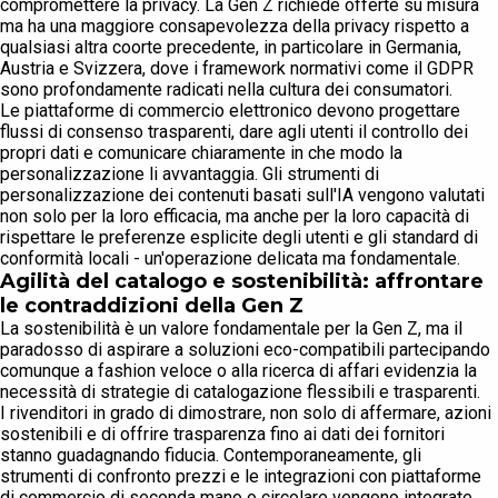
compromettere la privacy. La Gen Z richiede offerte su misura
ma ha una maggiore consapevolezza della privacy rispetto a
qualsiasi altra coorte precedente, in particolare in Germania,
Austria e Svizzera, dove i framework normativi come il GDPR
sono profondamente radicati nella cultura dei consumatori.
Le piattaforme di commercio elettronico devono progettare
flussi di consenso trasparenti, dare agli utenti il controllo dei
propri dati e comunicare chiaramente in che modo la
personalizzazione li avvantaggia. Gli strumenti di
personalizzazione dei contenuti basati sull'IA vengono valutati
non solo per la loro efficacia, ma anche per la loro capacità di
rispettare le preferenze esplicite degli utenti e gli standard di
conformità locali - un'operazione delicata ma fondamentale.
Agilità del catalogo e sostenibilità: affrontare
le contraddizioni della Gen Z
La sostenibilità è un valore fondamentale per la Gen Z, ma il
paradosso di aspirare a soluzioni eco-compatibili partecipando
comunque a fashion veloce o alla ricerca di affari evidenzia la
necessità di strategie di catalogazione flessibili e trasparenti.
I rivenditori in grado di dimostrare, non solo di affermare, azioni
sostenibili e di offrire trasparenza fino ai dati dei fornitori
stanno guadagnando fiducia. Contemporaneamente, gli
strumenti di confronto prezzi e le integrazioni con piattaforme
di commercio di seconda mano o circolare vengono integrate