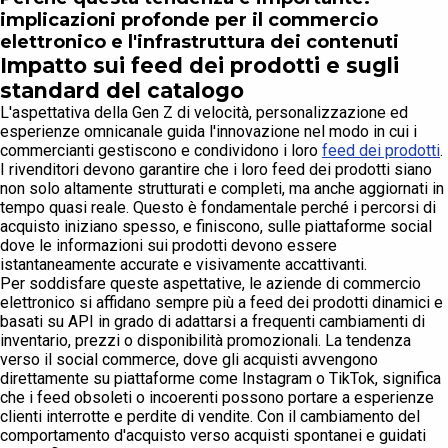
implicazioni profonde per il commercio
elettronico e l'infrastruttura dei contenuti
Impatto sui feed dei prodotti e sugli
standard del catalogo
L'aspettativa della Gen Z di velocità, personalizzazione ed
esperienze omnicanale guida l'innovazione nel modo in cui i
commercianti gestiscono e condividono i loro
feed dei prodotti
.
I rivenditori devono garantire che i loro feed dei prodotti siano
non solo altamente strutturati e completi, ma anche aggiornati in
tempo quasi reale. Questo è fondamentale perché i percorsi di
acquisto iniziano spesso, e finiscono, sulle piattaforme social
dove le informazioni sui prodotti devono essere
istantaneamente accurate e visivamente accattivanti.
Per soddisfare queste aspettative, le aziende di commercio
elettronico si affidano sempre più a feed dei prodotti dinamici e
basati su API in grado di adattarsi a frequenti cambiamenti di
inventario, prezzi o disponibilità promozionali. La tendenza
verso il social commerce, dove gli acquisti avvengono
direttamente su piattaforme come Instagram o TikTok, significa
che i feed obsoleti o incoerenti possono portare a esperienze
clienti interrotte e perdite di vendite. Con il cambiamento del
comportamento d'acquisto verso acquisti spontanei e guidati