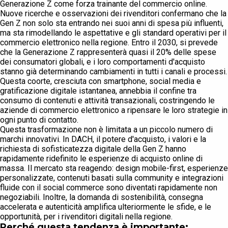
Generazione Z come forza trainante del commercio online.
Nuove ricerche e osservazioni dei rivenditori confermano che la
Gen Z non solo sta entrando nei suoi anni di spesa più influenti,
ma sta rimodellando le aspettative e gli standard operativi per il
commercio elettronico nella regione. Entro il 2030, si prevede
che la Generazione Z rappresenterà quasi il 20% delle spese
dei consumatori globali, e i loro comportamenti d'acquisto
stanno già determinando cambiamenti in tutti i canali e processi.
Questa coorte, cresciuta con smartphone, social media e
gratificazione digitale istantanea, annebbia il confine tra
consumo di contenuti e attività transazionali, costringendo le
aziende di commercio elettronico a ripensare le loro strategie in
ogni punto di contatto.
Questa trasformazione non è limitata a un piccolo numero di
marchi innovativi. In DACH, il potere d'acquisto, i valori e la
richiesta di sofisticatezza digitale della Gen Z hanno
rapidamente ridefinito le esperienze di acquisto online di
massa. Il mercato sta reagendo: design mobile-first, esperienze
personalizzate, contenuti basati sulla community e integrazioni
fluide con il social commerce sono diventati rapidamente non
negoziabili. Inoltre, la domanda di sostenibilità, consegna
accelerata e autenticità amplifica ulteriormente le sfide, e le
opportunità, per i rivenditori digitali nella regione.
Perché questa tendenza è importante: