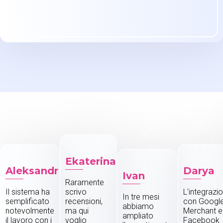
Ekaterina
Aleksandr
Darya
Ivan
Raramente
Il sistema ha
scrivo
L'integrazi
In tre mesi
semplificato
recensioni,
con Googl
abbiamo
notevolmente
ma qui
Merchant e
ampliato
il lavoro con i
voglio
Facebook