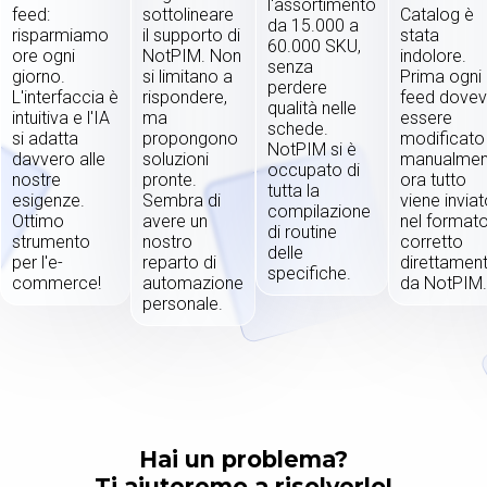
l'assortimento
feed:
sottolineare
Catalog è
da 15.000 a
risparmiamo
il supporto di
stata
60.000 SKU,
ore ogni
NotPIM. Non
indolore.
senza
giorno.
si limitano a
Prima ogni
perdere
L'interfaccia è
rispondere,
feed dove
qualità nelle
intuitiva e l'IA
ma
essere
schede.
si adatta
propongono
modificato
NotPIM si è
davvero alle
soluzioni
manualmen
occupato di
nostre
pronte.
ora tutto
tutta la
esigenze.
Sembra di
viene invia
compilazione
Ottimo
avere un
nel format
di routine
strumento
nostro
corretto
delle
per l'e-
reparto di
direttamen
specifiche.
commerce!
automazione
da NotPIM.
personale.
Hai un problema?
Ti aiuteremo a risolverlo!