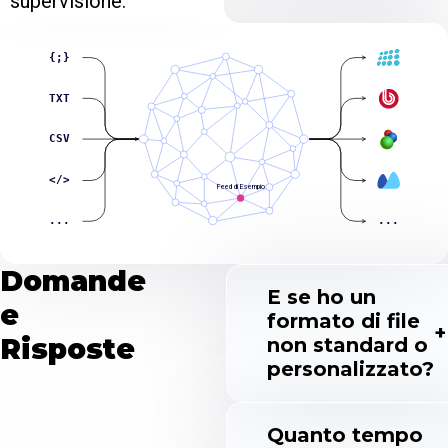
supervisione.
{;}
TXT
CSV
</>
Feed di Esempio
...
...
Domande
E se ho un
e
formato di file
Risposte
non standard o
personalizzato?
Quanto tempo