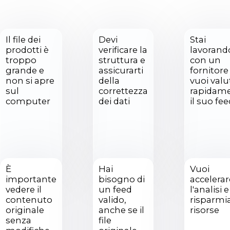
Il file dei
Devi
Stai
prodotti è
verificare la
lavorand
troppo
struttura e
con un
grande e
assicurarti
fornitore
non si apre
della
vuoi valu
sul
correttezza
rapidam
computer
dei dati
il suo fe
È
Hai
Vuoi
importante
bisogno di
accelerar
vedere il
un feed
l'analisi e
contenuto
valido,
risparmi
originale
anche se il
risorse
senza
file