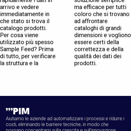
rapidamente i dati in
soluzione semplice
arrivo e vedere
ma efficace per tutti
immediatamente in
coloro che si trovano
che stato si trova il
ad affrontare
catalogo prodotti.
cataloghi di grandi
Per cosa viene
dimensioni e vogliono
utilizzato più spesso
essere certi della
Sample Feed? Prima
correttezza e della
di tutto, per verificare
qualità dei dati dei
la struttura e la
prodotti.
Aiutiamo le aziende ad automatizzare i processi e ridurre i
costi, eliminando le barriere tecniche, in modo che
possano concentrarsi sulla crescita e sull'innovazione.