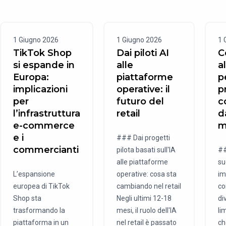
1 Giugno 2026
1 Giugno 2026
1 
TikTok Shop
Dai piloti AI
C
si espande in
alle
a
Europa:
piattaforme
p
implicazioni
operative: il
p
per
futuro del
c
l’infrastruttura
retail
d
e-commerce
m
e i
### Dai progetti
commercianti
pilota basati sull'IA
##
alle piattaforme
su
L’espansione
operative: cosa sta
im
europea di TikTok
cambiando nel retail
co
Shop sta
Negli ultimi 12-18
di
trasformando la
mesi, il ruolo dell'IA
li
piattaforma in un
nel retail è passato
ch