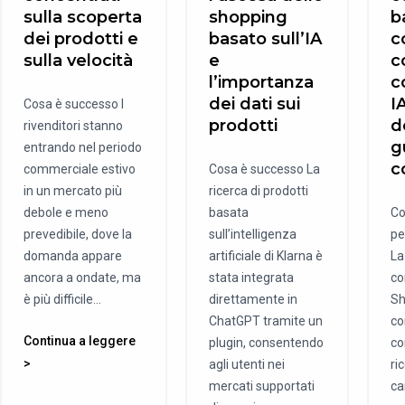
sulla scoperta
shopping
b
dei prodotti e
basato sull’IA
c
sulla velocità
e
c
l’importanza
c
dei dati sui
I
Cosa è successo I
prodotti
d
rivenditori stanno
g
entrando nel periodo
c
commerciale estivo
Cosa è successo La
in un mercato più
ricerca di prodotti
debole e meno
basata
Co
prevedibile, dove la
sull’intelligenza
pe
domanda appare
artificiale di Klarna è
La
ancora a ondate, ma
stata integrata
co
è più difficile...
direttamente in
Sh
ChatGPT tramite un
co
Continua a leggere
plugin, consentendo
co
>
agli utenti nei
ri
mercati supportati
ca