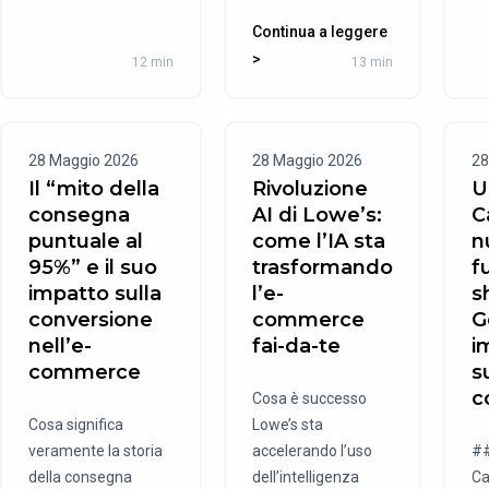
Continua a leggere
>
12 min
13 min
28 Maggio 2026
28 Maggio 2026
28
Il “mito della
Rivoluzione
U
consegna
AI di Lowe’s:
C
puntuale al
come l’IA sta
n
95%” e il suo
trasformando
f
impatto sulla
l’e-
s
conversione
commerce
G
nell’e-
fai-da-te
i
commerce
su
c
Cosa è successo
Cosa significa
Lowe’s sta
veramente la storia
accelerando l’uso
##
della consegna
dell’intelligenza
Ca