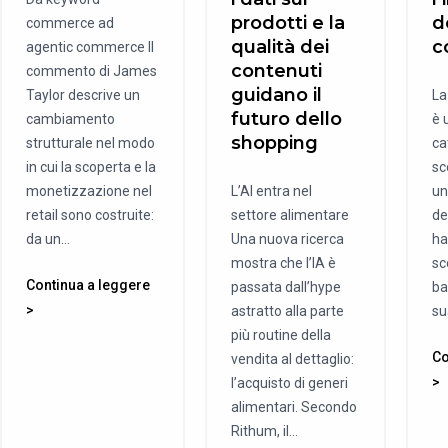
prodotti e la
d
commerce ad
qualità dei
c
agentic commerce Il
contenuti
commento di James
guidano il
Taylor descrive un
La
futuro dello
cambiamento
è 
shopping
strutturale nel modo
ca
in cui la scoperta e la
sc
monetizzazione nel
L’AI entra nel
un
retail sono costruite:
settore alimentare
de
da un...
Una nuova ricerca
ha
mostra che l’IA è
sc
Continua a leggere
passata dall’hype
ba
>
astratto alla parte
sua
più routine della
Co
vendita al dettaglio:
>
l’acquisto di generi
alimentari. Secondo
Rithum, il...