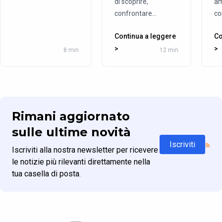
di scoprire,
am
confrontare...
co
Continua a leggere
Co
>
>
8 min
12 min
Rimani aggiornato
sulle ultime novità
Iscriviti
Iscriviti alla nostra newsletter per ricevere
le notizie più rilevanti direttamente nella
tua casella di posta.