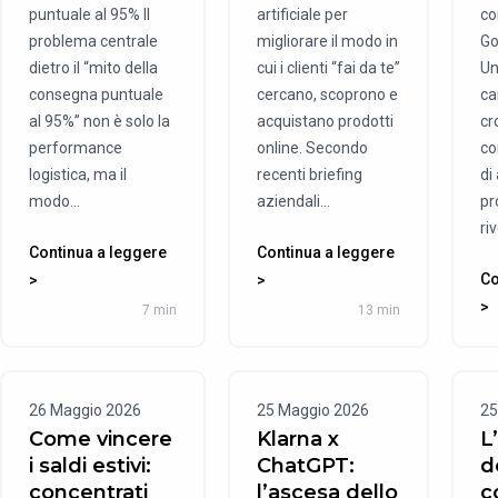
puntuale al 95% Il
artificiale per
co
problema centrale
migliorare il modo in
Go
dietro il “mito della
cui i clienti “fai da te”
Un
consegna puntuale
cercano, scoprono e
ca
al 95%” non è solo la
acquistano prodotti
cr
performance
online. Secondo
co
logistica, ma il
recenti briefing
di
modo...
aziendali...
pr
riv
Continua a leggere
Continua a leggere
Co
>
>
>
7 min
13 min
26 Maggio 2026
25 Maggio 2026
25
Come vincere
Klarna x
L
i saldi estivi:
ChatGPT:
d
concentrati
l’ascesa dello
c