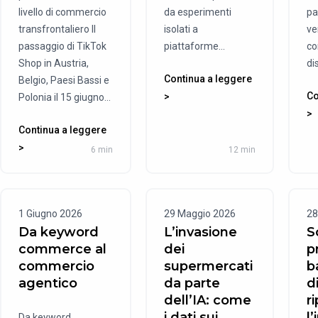
livello di commercio
da esperimenti
pa
transfrontaliero Il
isolati a
ve
passaggio di TikTok
piattaforme...
co
Shop in Austria,
di
Continua a leggere
Belgio, Paesi Bassi e
Co
>
Polonia il 15 giugno...
>
Continua a leggere
>
6 min
12 min
1 Giugno 2026
29 Maggio 2026
28
Da keyword
L’invasione
S
commerce al
dei
p
commercio
supermercati
b
agentico
da parte
d
dell’IA: come
r
i dati sui
l
Da keyword