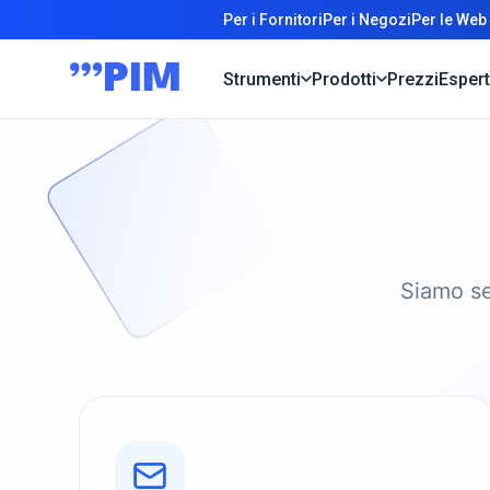
Per i Fornitori
Per i Negozi
Per le Web
Strumenti
Prodotti
Prezzi
Espert
Siamo se