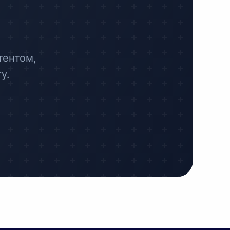
тентом,
у.