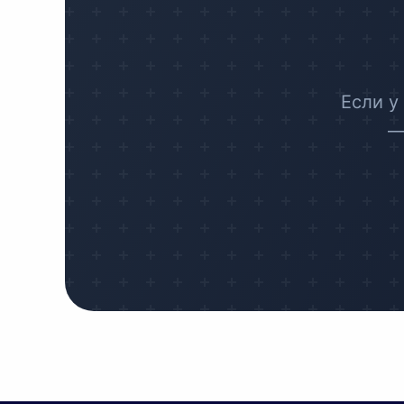
Если у
—