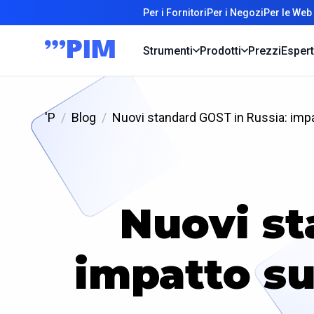
Per i Fornitori
Per i Negozi
Per le Web
Strumenti
Prodotti
Prezzi
Espert
'P
Blog
Nuovi standard GOST in Russia: impat
Nuovi st
impatto sul