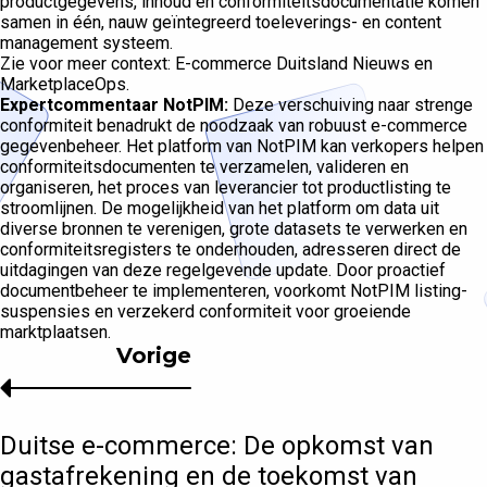
productgegevens, inhoud en conformiteitsdocumentatie komen
samen in één, nauw geïntegreerd toeleverings- en content
management systeem.
Zie voor meer context: E-commerce Duitsland Nieuws en
MarketplaceOps.
Expertcommentaar NotPIM:
Deze verschuiving naar strenge
conformiteit benadrukt de noodzaak van robuust e-commerce
gegevenbeheer. Het platform van NotPIM kan verkopers helpen
conformiteitsdocumenten te verzamelen, valideren en
organiseren, het proces van leverancier tot productlisting te
stroomlijnen. De mogelijkheid van het platform om data uit
diverse bronnen te verenigen, grote datasets te verwerken en
conformiteitsregisters te onderhouden, adresseren direct de
uitdagingen van deze regelgevende update. Door proactief
documentbeheer te implementeren, voorkomt NotPIM listing-
suspensies en verzekerd conformiteit voor groeiende
marktplaatsen.
Vorige
Duitse e-commerce: De opkomst van
gastafrekening en de toekomst van