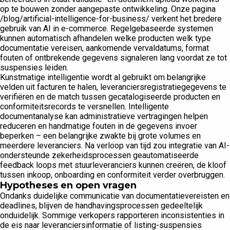
op te bouwen zonder aangepaste ontwikkeling. Onze pagina
/blog/artificial-intelligence-for-business/ verkent het bredere
gebruik van AI in e-commerce. Regelgebaseerde systemen
kunnen automatisch afhandelen welke producten welk type
documentatie vereisen, aankomende vervaldatums, format
fouten of ontbrekende gegevens signaleren lang voordat ze tot
suspensies leiden.
Kunstmatige intelligentie wordt al gebruikt om belangrijke
velden uit facturen te halen, leveranciersregistratiegegevens te
verifiëren en de match tussen gecatalogiseerde producten en
conformiteitsrecords te versnellen. Intelligente
documentanalyse kan administratieve vertragingen helpen
reduceren en handmatige fouten in de gegevens invoer
beperken – een belangrijke zwakte bij grote volumes en
meerdere leveranciers. Na verloop van tijd zou integratie van AI-
ondersteunde zekerheidsprocessen geautomatiseerde
feedback loops met stuurleveranciers kunnen creëren, de kloof
tussen inkoop, onboarding en conformiteit verder overbruggen.
Hypotheses en open vragen
Ondanks duidelijke communicatie van documentatievereisten en
deadlines, blijven de handhavingsprocessen gedeeltelijk
onduidelijk. Sommige verkopers rapporteren inconsistenties in
de eis naar leveranciersinformatie of listing-suspensies