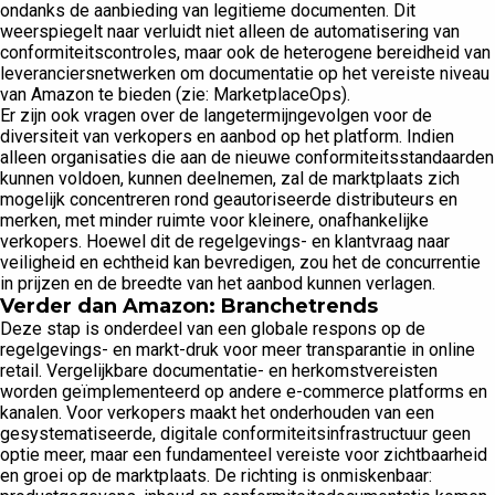
ondanks de aanbieding van legitieme documenten. Dit
weerspiegelt naar verluidt niet alleen de automatisering van
conformiteitscontroles, maar ook de heterogene bereidheid van
leveranciersnetwerken om documentatie op het vereiste niveau
van Amazon te bieden (zie: MarketplaceOps).
Er zijn ook vragen over de langetermijngevolgen voor de
diversiteit van verkopers en aanbod op het platform. Indien
alleen organisaties die aan de nieuwe conformiteitsstandaarden
kunnen voldoen, kunnen deelnemen, zal de marktplaats zich
mogelijk concentreren rond geautoriseerde distributeurs en
merken, met minder ruimte voor kleinere, onafhankelijke
verkopers. Hoewel dit de regelgevings- en klantvraag naar
veiligheid en echtheid kan bevredigen, zou het de concurrentie
in prijzen en de breedte van het aanbod kunnen verlagen.
Verder dan Amazon: Branchetrends
Deze stap is onderdeel van een globale respons op de
regelgevings- en markt-druk voor meer transparantie in online
retail. Vergelijkbare documentatie- en herkomstvereisten
worden geïmplementeerd op andere e-commerce platforms en
kanalen. Voor verkopers maakt het onderhouden van een
gesystematiseerde, digitale conformiteitsinfrastructuur geen
optie meer, maar een fundamenteel vereiste voor zichtbaarheid
en groei op de marktplaats. De richting is onmiskenbaar: