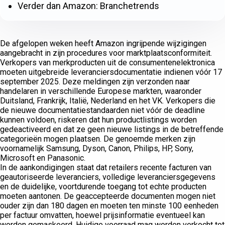
Verder dan Amazon: Branchetrends
De afgelopen weken heeft Amazon ingrijpende wijzigingen
aangebracht in zijn procedures voor marktplaatsconformiteit.
Verkopers van merkproducten uit de consumentenelektronica
moeten uitgebreide leveranciersdocumentatie indienen vóór 17
september 2025. Deze meldingen zijn verzonden naar
handelaren in verschillende Europese markten, waaronder
Duitsland, Frankrijk, Italië, Nederland en het VK. Verkopers die
de nieuwe documentatiestandaarden niet vóór de deadline
kunnen voldoen, riskeren dat hun productlistings worden
gedeactiveerd en dat ze geen nieuwe listings in de betreffende
categorieën mogen plaatsen. De genoemde merken zijn
voornamelijk Samsung, Dyson, Canon, Philips, HP, Sony,
Microsoft en Panasonic.
In de aankondigingen staat dat retailers recente facturen van
geautoriseerde leveranciers, volledige leveranciersgegevens
en de duidelijke, voortdurende toegang tot echte producten
moeten aantonen. De geaccepteerde documenten mogen niet
ouder zijn dan 180 dagen en moeten ten minste 100 eenheden
per factuur omvatten, hoewel prijsinformatie eventueel kan
worden gemaskeerd. Huidige voorraad mag worden verkocht tot