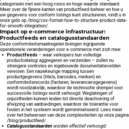
categorieën met een hoog risico en hoge waarde standaard.
Meer over de fijnere kanten van productfeed-beheer en hoe u
uw gegevens voor conform listings kunt structureren, vindt u in
onze gids op /blog/csv-format-how-to-structure-product-data-
for-smooth-integration/.
Impact op e-commerce infrastructuur:
Productfeeds en catalogusstandaarden
Deze conformiteitsmaatregelen brengen ingrijpende
operationele veranderingen voor e-commerce met zich mee:
Productfeeds
– waar verkopers hun volledige
productcatalogi aggregeren en verzenden – zullen nu
strengere controles en ingebouwde documentatievelden
vereisen. Een nauwkeurige mapping tussen
productgegevens (titels, barcodes, merken) en
conformiteitsrecords (facturen, leveranciersgegevens)
wordt noodzakelijk, waardoor de technische drempel voor
succesvolle listings wordt verhoogd. Weglatingen of
onjuistheden kunnen leiden tot directe deactivering of
afwijzing van aanbiedingen, waardoor de tolerantie voor
fouten in het systeem wordt geminimaliseerd. Lees meer
over het beheersen van deze complexiteiten op onze pagina
/blog/product
feed/.
Catalogusstandaarden
worden effectief verhoogd: