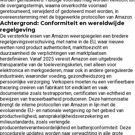
de overgangstermijn, waarna onverkochte voorraad
geretourneerd, verwijderd of gedoneerd moet worden, in
overeenstemming met de bijgewerkte protocollen van Amazon.
Achtergrond: Conformiteit en wereldwijde
regelgeving
De versterkte eisen van Amazon weerspiegelen een bredere
regelgevingsverschuiving, met name in de EU, waar nieuwe
wetten rond product authenticiteit, markttoezicht en
duurzaamheid de verplichtingen van marktplaatsen
herdefiniëren. Vanaf 2025 vereist Amazon een uitgebreide
transparantie van de toeleveringsketen, niet alleen voor
elektronica en merkgoederen, maar ook in andere gereguleerde
industrieën, waaronder voeding, gezondheidszorg en
persoonlijke verzorging. Verkopers moeten nu een verifieerbare
tracering creëren van fabrikant tot eindklant en vaak
documentatie zoals testrapporten, certificaten van echtheid en
bewijzen van traceerbaarheid produceren. Deze harmonisatie
brengt de interne protocollen van Amazon in lijn met de
evoluerende EU- en nationale wetgeving op het gebied van
productveiligheid, aansprakelijkheidsverzekering en
milieustandards, zoals verlengde
producentenverantwoordelijkheid en batterijconformiteit. Deze
procedurele updates worden naar verwachting in alle grote