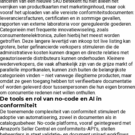
lanceren van een nieuwe SKU betekent nu niet alleen het
verrijken van productkaarten met marketinginhoud, maar ook
vooraf het uploaden van alle vereiste conformiteitsdocumenten:
leveranciersfacturen, certificaten en in sommige gevallen,
rapporten van externe laboratoria voor gereguleerde goederen.
Categorieën met frequente innovatiewiseling, zoals
consumentenelektronica, zullen hierbij het meest worden
getroffen. Deze langere levertijd van inkoop tot live listing kan
grotere, beter gefinancierde verkopers stimuleren die de
administratieve kosten kunnen dragen en directe relaties met
geautoriseerde distributeurs kunnen onderhouden. Kleinere
wederverkopers, die vaak afhankelijk zijn van de grijze markt of
parallelle importkanalen, kunnen zich buiten de belangrijkste
categorieën vinden – niet vanwege illegitieme producten, maar
omdat ze geen toegang hebben tot verifieerbare documentatie
of worden geleverd door tussenpersonen die hun eigen bronnen
om concurrentie redenen niet willen onthullen.
De tools en rol van no-code en AI in
conformiteit
De toenemende complexiteit van conformiteit stimuleert de
adoptie van automatisering, zowel in documenten als in
catalogusbeheer. No-code platforms, vooraf geïntegreerd met
Amazon's Seller Central en conformiteits-API's, stellen
beheerders in staat validatie- en document upload workflows