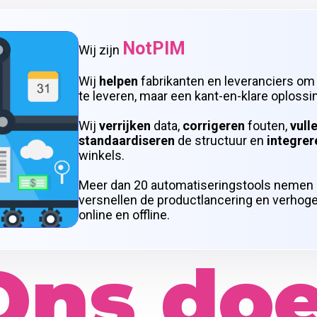
NotPIM
Wij zijn
Wij
helpen
fabrikanten en leveranciers om
te leveren, maar een kant-en-klare oplossin
Wij
verrijken
data,
corrigeren
fouten,
vull
standaardiseren
de structuur en
integrer
winkels.
Meer dan 20 automatiseringstools nemen h
versnellen de productlancering en verhoge
online en offline.
Ons doe