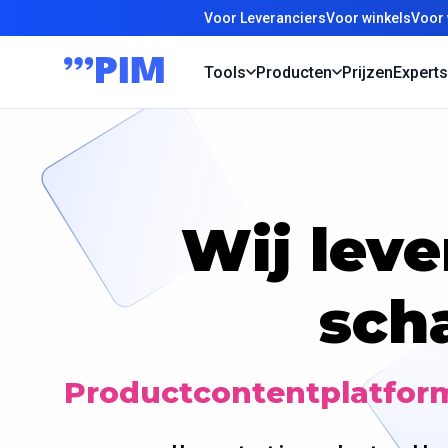
Voor Leveranciers
Voor winkels
Voor 
Tools
Producten
Prijzen
Experts
Wij lev
sch
Productcontentplatfor