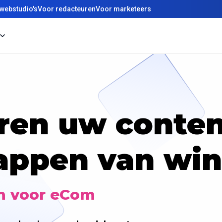
webstudio's
Voor redacteuren
Voor marketeers
eren uw conten
appen van win
m voor eCom