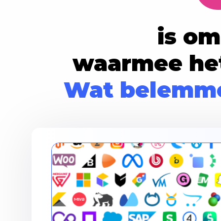
is om
waarmee het
Wat belemme