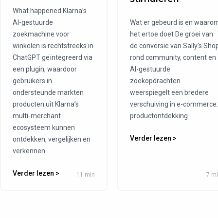
What happened Klarna’s
AI-gestuurde
Wat er gebeurd is en waaro
zoekmachine voor
het ertoe doet De groei van
winkelen is rechtstreeks in
de conversie van Sally’s Sho
ChatGPT geïntegreerd via
rond community, content en
een plugin, waardoor
AI-gestuurde
gebruikers in
zoekopdrachten
ondersteunde markten
weerspiegelt een bredere
producten uit Klarna’s
verschuiving in e-commerce:
multi-merchant
productontdekking...
ecosysteem kunnen
Verder lezen >
ontdekken, vergelijken en
verkennen...
Verder lezen >
11 min
7 m