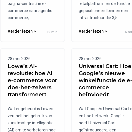
pagina-centrische e-
retailplatform en de functie
commerce naar agentic
gepositioneerd binnen een
commerce,...
infrastructuur die 3,5...
Verder lezen >
Verder lezen >
12 min
6 m
28 mei 2026
28 mei 2026
Lowe’s AI-
Universal Cart: Hoe
revolutie: hoe AI
Google’s nieuwe
e-commerce voor
winkelfunctie de e
doe-het-zelvers
commerce
transformeert
beïnvloedt
Wat er gebeurd is Lowe’s
Wat Google’s Universal Cart i
versnelt het gebruik van
en hoe het werkt Google
kunstmatige intelligentie
heeft Universal Cart
(AI) om te verbeteren hoe
geïntroduceerd, een