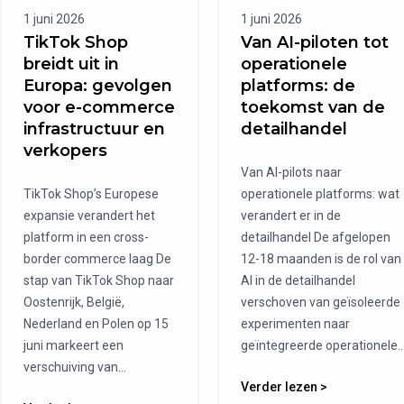
1 juni 2026
1 juni 2026
TikTok Shop
Van AI-piloten tot
breidt uit in
operationele
Europa: gevolgen
platforms: de
voor e-commerce
toekomst van de
infrastructuur en
detailhandel
verkopers
Van AI-pilots naar
TikTok Shop’s Europese
operationele platforms: wat
expansie verandert het
verandert er in de
platform in een cross-
detailhandel De afgelopen
border commerce laag De
12-18 maanden is de rol van
stap van TikTok Shop naar
AI in de detailhandel
Oostenrijk, België,
verschoven van geïsoleerde
Nederland en Polen op 15
experimenten naar
juni markeert een
geïntegreerde operationele..
verschuiving van...
Verder lezen >