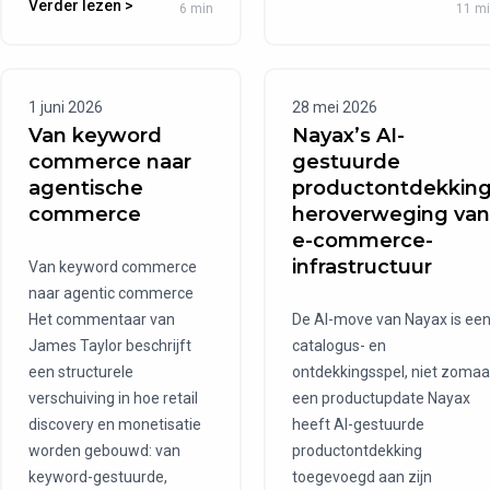
Verder lezen >
6 min
11 m
1 juni 2026
28 mei 2026
Van keyword
Nayax’s AI-
commerce naar
gestuurde
agentische
productontdekking
commerce
heroverweging van
e-commerce-
infrastructuur
Van keyword commerce
naar agentic commerce
Het commentaar van
De AI-move van Nayax is ee
James Taylor beschrijft
catalogus- en
een structurele
ontdekkingsspel, niet zomaa
verschuiving in hoe retail
een productupdate Nayax
discovery en monetisatie
heeft AI-gestuurde
worden gebouwd: van
productontdekking
keyword-gestuurde,
toegevoegd aan zijn