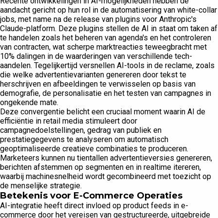
Recente ontwikkelingen in AI-mogelijkheden hebben de
aandacht gericht op hun rol in de automatisering van white-collar
jobs, met name na de release van plugins voor Anthropic's
Claude-platform. Deze plugins stellen de AI in staat om taken af
te handelen zoals het beheren van agenda's en het controleren
van contracten, wat scherpe marktreacties teweegbracht met
10% dalingen in de waarderingen van verschillende tech-
aandelen. Tegelijkertijd versnellen AI-tools in de reclame, zoals
die welke advertentievarianten genereren door tekst te
herschrijven en afbeeldingen te verwisselen op basis van
demografie, de personalisatie en het testen van campagnes in
ongekende mate.
Deze convergentie belicht een cruciaal moment waarin AI de
efficiëntie in retail media stimuleert door
campagnedoelstellingen, gedrag van publiek en
prestatiegegevens te analyseren om automatisch
geoptimaliseerde creatieve combinaties te produceren.
Marketeers kunnen nu tientallen advertentieversies genereren,
berichten afstemmen op segmenten en in realtime itereren,
waarbij machinesnelheid wordt gecombineerd met toezicht op
de menselijke strategie.
Betekenis voor E-Commerce Operaties
AI-integratie heeft direct invloed op product feeds in e-
commerce door het vereisen van gestructureerde, uitgebreide