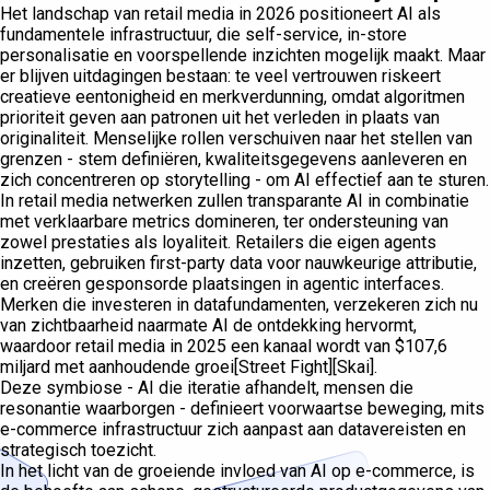
Het landschap van retail media in 2026 positioneert AI als
fundamentele infrastructuur, die self-service, in-store
personalisatie en voorspellende inzichten mogelijk maakt. Maar
er blijven uitdagingen bestaan: te veel vertrouwen riskeert
creatieve eentonigheid en merkverdunning, omdat algoritmen
prioriteit geven aan patronen uit het verleden in plaats van
originaliteit. Menselijke rollen verschuiven naar het stellen van
grenzen - stem definiëren, kwaliteitsgegevens aanleveren en
zich concentreren op storytelling - om AI effectief aan te sturen.
In retail media netwerken zullen transparante AI in combinatie
met verklaarbare metrics domineren, ter ondersteuning van
zowel prestaties als loyaliteit. Retailers die eigen agents
inzetten, gebruiken first-party data voor nauwkeurige attributie,
en creëren gesponsorde plaatsingen in agentic interfaces.
Merken die investeren in datafundamenten, verzekeren zich nu
van zichtbaarheid naarmate AI de ontdekking hervormt,
waardoor retail media in 2025 een kanaal wordt van $107,6
miljard met aanhoudende groei[Street Fight][Skai].
Deze symbiose - AI die iteratie afhandelt, mensen die
resonantie waarborgen - definieert voorwaartse beweging, mits
e-commerce infrastructuur zich aanpast aan datavereisten en
strategisch toezicht.
In het licht van de groeiende invloed van AI op e-commerce, is