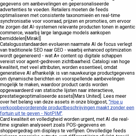
gegevens om aanbevelingen en gepersonaliseerde
advertenties te voeden. Retailers moeten de feeds
optimaliseren met consistente taxonomieën en real-time
synchronisatie voor voorraad, prijzen en promoties, om ervoor
te zorgen dat AI-systemen relevante producten tonen in agentic
commerce, waarbij large language models aankopen
bemiddelen[Mirakl].
Catalogusstandaarden evolueren naarmate AI de focus verlegt
van traditionele SEO naar GEO - waarbij enhanced optimization
wordt gegenereerd - wat A+ content op digitale schappen
vereist voor agent-gedreven zichtbaarheid. Catalogi van hoge
kwaliteit, met veel attributen, worden essentieel, omdat
generatieve AI afhankelijk is van nauwkeurige productgegevens
om dynamische berichten en voorspellende aanbevelingen
mogelijk te maken, waardoor product cards worden
opgewaardeerd van statische lijsten naar interactieve,
prestatiegeoptimaliseerde assets[Mars United]. Lees meer
over het belang van deze assets in onze blogpost,
"Hoe u
verkoopbevorderende productbeschrijvingen maakt zonder een
fortuin uit te geven - NotPIM"
.
Card kwaliteit en volledigheid worden urgent, met AI die real-
time signalen analyseert zoals POS-gegevens en
shoppergedrag om displays te verfijnen. Onvolledige feeds