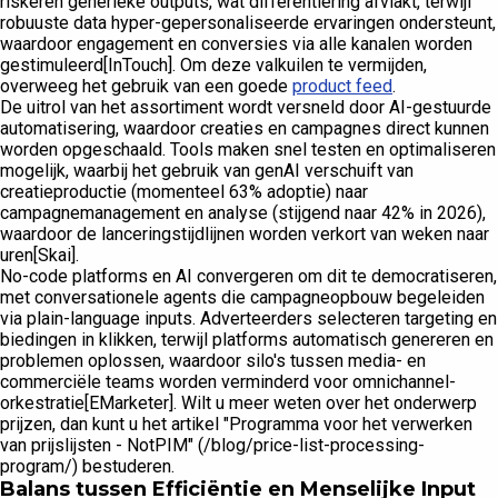
riskeren generieke outputs, wat differentiëring afvlakt, terwijl
robuuste data hyper-gepersonaliseerde ervaringen ondersteunt,
waardoor engagement en conversies via alle kanalen worden
gestimuleerd[InTouch]. Om deze valkuilen te vermijden,
overweeg het gebruik van een goede
product feed
.
De uitrol van het assortiment wordt versneld door AI-gestuurde
automatisering, waardoor creaties en campagnes direct kunnen
worden opgeschaald. Tools maken snel testen en optimaliseren
mogelijk, waarbij het gebruik van genAI verschuift van
creatieproductie (momenteel 63% adoptie) naar
campagnemanagement en analyse (stijgend naar 42% in 2026),
waardoor de lanceringstijdlijnen worden verkort van weken naar
uren[Skai].
No-code platforms en AI convergeren om dit te democratiseren,
met conversationele agents die campagneopbouw begeleiden
via plain-language inputs. Adverteerders selecteren targeting en
biedingen in klikken, terwijl platforms automatisch genereren en
problemen oplossen, waardoor silo's tussen media- en
commerciële teams worden verminderd voor omnichannel-
orkestratie[EMarketer]. Wilt u meer weten over het onderwerp
prijzen, dan kunt u het artikel "Programma voor het verwerken
van prijslijsten - NotPIM" (/blog/price-list-processing-
program/) bestuderen.
Balans tussen Efficiëntie en Menselijke Input