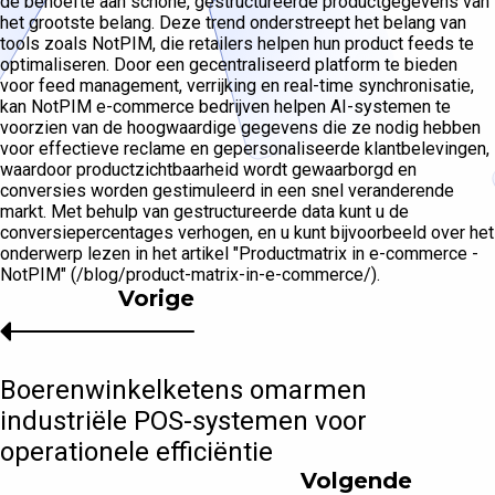
de behoefte aan schone, gestructureerde productgegevens van
het grootste belang. Deze trend onderstreept het belang van
tools zoals NotPIM, die retailers helpen hun product feeds te
optimaliseren. Door een gecentraliseerd platform te bieden
voor feed management, verrijking en real-time synchronisatie,
kan NotPIM e-commerce bedrijven helpen AI-systemen te
voorzien van de hoogwaardige gegevens die ze nodig hebben
voor effectieve reclame en gepersonaliseerde klantbelevingen,
waardoor productzichtbaarheid wordt gewaarborgd en
conversies worden gestimuleerd in een snel veranderende
markt. Met behulp van gestructureerde data kunt u de
conversiepercentages verhogen, en u kunt bijvoorbeeld over het
onderwerp lezen in het artikel "Productmatrix in e-commerce -
NotPIM" (/blog/product-matrix-in-e-commerce/).
Vorige
Boerenwinkelketens omarmen
industriële POS-systemen voor
operationele efficiëntie
Volgende