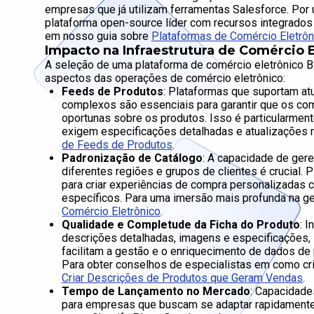
empresas que já utilizam ferramentas Salesforce. Po
plataforma open-source líder com recursos integrados
em nosso guia sobre
Plataformas de Comércio Eletrô
Impacto na Infraestrutura de Comércio 
A seleção de uma plataforma de comércio eletrônico B2
aspectos das operações de comércio eletrônico:
Feeds de Produtos
: Plataformas que suportam at
complexos são essenciais para garantir que os c
oportunas sobre os produtos. Isso é particularmen
exigem especificações detalhadas e atualizações 
de Feeds de Produtos
.
Padronização de Catálogo
: A capacidade de ger
diferentes regiões e grupos de clientes é crucia
para criar experiências de compra personalizadas 
específicos. Para uma imersão mais profunda na ge
Comércio Eletrônico
.
Qualidade e Completude da Ficha do Produto
: 
descrições detalhadas, imagens e especificações,
facilitam a gestão e o enriquecimento de dados de
Para obter conselhos de especialistas em como cri
Criar Descrições de Produtos que Geram Vendas
.
Tempo de Lançamento no Mercado
: Capacidade
para empresas que buscam se adaptar rapidament