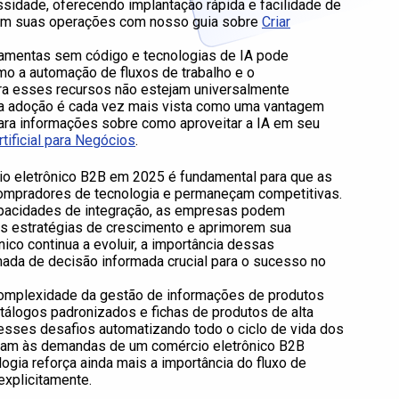
idade, oferecendo implantação rápida e facilidade de
e em suas operações com nosso guia sobre
Criar
rramentas sem código e tecnologias de IA pode
mo a automação de fluxos de trabalho e o
ra esses recursos não estejam universalmente
sua adoção é cada vez mais vista como uma vantagem
Para informações sobre como aproveitar a IA em seu
rtificial para Negócios
.
io eletrônico B2B em 2025 é fundamental para que as
mpradores de tecnologia e permaneçam competitivas.
capacidades de integração, as empresas podem
as estratégias de crescimento e aprimorem sua
nico continua a evoluir, a importância dessas
ada de decisão informada crucial para o sucesso no
complexidade da gestão de informações de produtos
tálogos padronizados e fichas de produtos de alta
 esses desafios automatizando todo o ciclo de vida dos
dam às demandas de um comércio eletrônico B2B
logia reforça ainda mais a importância do fluxo de
xplicitamente.