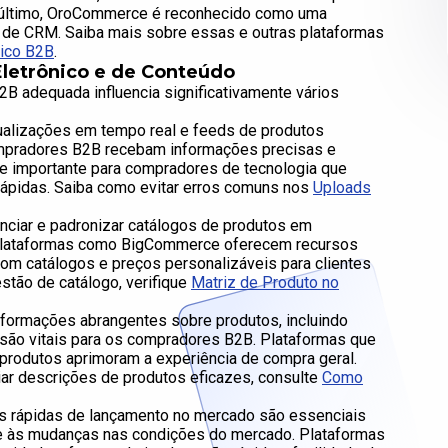
r último, OroCommerce é reconhecido como uma
 de CRM. Saiba mais sobre essas e outras plataformas
nico B2B
.
Eletrônico e de Conteúdo
B adequada influencia significativamente vários
ualizações em tempo real e feeds de produtos
ompradores B2B recebam informações precisas e
te importante para compradores de tecnologia que
rápidas. Saiba como evitar erros comuns nos
Uploads
enciar e padronizar catálogos de produtos em
l. Plataformas como BigCommerce oferecem recursos
com catálogos e preços personalizáveis para clientes
stão de catálogo, verifique
Matriz de Produto no
Informações abrangentes sobre produtos, incluindo
 são vitais para os compradores B2B. Plataformas que
 produtos aprimoram a experiência de compra geral.
ar descrições de produtos eficazes, consulte
Como
s rápidas de lançamento no mercado são essenciais
e às mudanças nas condições do mercado. Plataformas