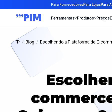
Para Fornecedores
Para Lojas
Para A
Ferramentas
Produtos
Preços
E
'P
Blog
Escolhendo a Plataforma de E-comm
Escolhe
commerce