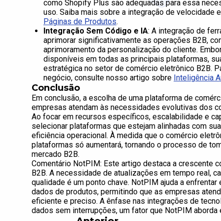
como Shopify Plus são adequadas para essa necess
uso. Saiba mais sobre a integração de velocidad
Páginas de Produtos
.
Integração Sem Código e IA
: A integração de fe
aprimorar significativamente as operações B2B, co
aprimoramento da personalização do cliente. Embo
disponíveis em todas as principais plataformas, 
estratégica no setor de comércio eletrônico B2B. 
negócio, consulte nosso artigo sobre
Inteligência A
Conclusão
Em conclusão, a escolha de uma plataforma de comérc
empresas atendam às necessidades evolutivas dos co
Ao focar em recursos específicos, escalabilidade e 
selecionar plataformas que estejam alinhadas com su
eficiência operacional. À medida que o comércio eletrô
plataformas só aumentará, tornando o processo de tom
mercado B2B.
Comentário NotPIM: Este artigo destaca a crescente 
B2B. A necessidade de atualizações em tempo real, ca
qualidade é um ponto chave. NotPIM ajuda a enfrentar
dados de produtos, permitindo que as empresas aten
eficiente e preciso. A ênfase nas integrações de tecno
dados sem interrupções, um fator que NotPIM aborda e