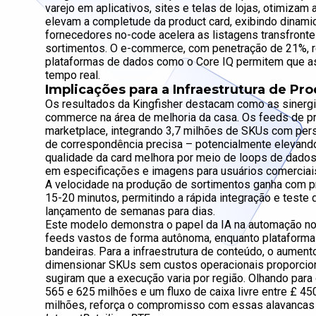
varejo em aplicativos, sites e telas de lojas, otimiza
elevam a completude da product card, exibindo dinami
fornecedores no-code acelera as listagens transfront
sortimentos. O e-commerce, com penetração de 21%, re
plataformas de dados como o Core IQ permitem que as
tempo real.
Implicações para a Infraestrutura de P
Os resultados da Kingfisher destacam como as sinergi
commerce na área de melhoria da casa. Os feeds de p
marketplace, integrando 3,7 milhões de SKUs com pers
de correspondência precisa – potencialmente elevando 
qualidade da card melhora por meio de loops de dados
em especificações e imagens para usuários comerciais
A velocidade na produção de sortimentos ganha com p
15-20 minutos, permitindo a rápida integração e teste
lançamento de semanas para dias.
Este modelo demonstra o papel da IA na automação 
feeds vastos de forma autônoma, enquanto plataforma
bandeiras. Para a infraestrutura de conteúdo, o aumen
dimensionar SKUs sem custos operacionais proporcion
sugiram que a execução varia por região. Olhando para o
565 e 625 milhões e um fluxo de caixa livre entre £ 
milhões, reforça o compromisso com essas alavancas 