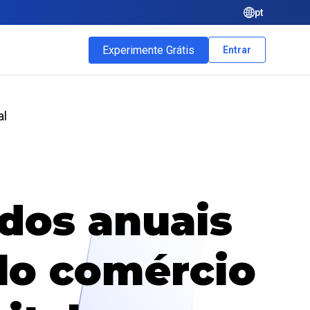
pt
Experimente Grátis
Entrar
al
ados anuais
lo comércio