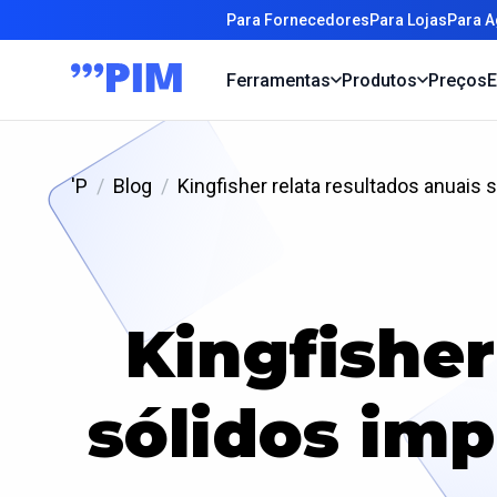
Para Fornecedores
Para Lojas
Para A
Ferramentas
Produtos
Preços
E
'P
Blog
Kingfisher relata resultados anuais
Kingfisher
sólidos im