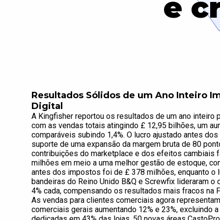
e c
Resultados Sólidos de um Ano Inteiro I
Digital
A Kingfisher reportou os resultados de um ano inteiro 
com as vendas totais atingindo £ 12,95 bilhões, um au
comparáveis subindo 1,4%. O lucro ajustado antes do
suporte de uma expansão da margem bruta de 80 ponto
contribuições do marketplace e dos efeitos cambiais fa
milhões em meio a uma melhor gestão de estoque, com
antes dos impostos foi de £ 378 milhões, enquanto o l
bandeiras do Reino Unido B&Q e Screwfix lideraram o
4% cada, compensando os resultados mais fracos na Fran
As vendas para clientes comerciais agora representam
comerciais gerais aumentando 12% e 23%, excluindo a S
dedicadas em 43% das lojas, 50 novas áreas CastoPro n