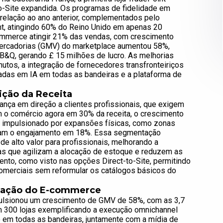
to-Site expandida. Os programas de fidelidade em
lação ao ano anterior, complementados pelo
nt, atingindo 60% do Reino Unido em apenas 20
commerce atingir 21% das vendas, com crescimento
e mercadorias (GMV) do marketplace aumentou 58%,
 B&Q, gerando £ 15 milhões de lucro. As melhorias
utos, a integração de fornecedores transfronteiriços
das em IA em todas as bandeiras e a plataforma de
ção da Receita
nça em direção a clientes profissionais, que exigem
 o comércio agora em 30% da receita, o crescimento
 impulsionado por expansões físicas, como zonas
aram o engajamento em 18%. Essa segmentação
e alto valor para profissionais, melhorando a
as que agilizam a alocação de estoque e reduzem as
ento, como visto nas opções Direct-to-Site, permitindo
omerciais sem reformular os catálogos básicos do
tração do E-commerce
pulsionou um crescimento de GMV de 58%, com as 3,7
m 300 lojas exemplificando a execução omnichannel
 em todas as bandeiras, juntamente com a mídia de