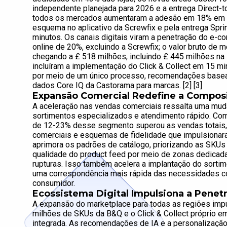
independente planejada para 2026 e a entrega Direct-
todos os mercados aumentaram a adesão em 18% em re
esquema no aplicativo da Screwfix e pela entrega Spri
minutos. Os canais digitais viram a penetração do e-
online de 20%, excluindo a Screwfix; o valor bruto d
chegando a £ 518 milhões, incluindo £ 445 milhões na
incluíram a implementação do Click & Collect em 15 min
por meio de um único processo, recomendações basea
dados Core IQ da Castorama para marcas. [2] [3]
Expansão Comercial Redefine a Composi
A aceleração nas vendas comerciais ressalta uma muda
sortimentos especializados e atendimento rápido. Com
de 12-23% desse segmento superou as vendas totais,
comerciais e esquemas de fidelidade que impulsion
aprimora os padrões de catálogo, priorizando as SKUs d
qualidade do product feed por meio de zonas dedicad
rupturas. Isso também acelera a implantação do sortim
uma correspondência mais rápida das necessidades c
consumidor.
Ecossistema Digital Impulsiona a Pene
A expansão do marketplace para todas as regiões im
milhões de SKUs da B&Q e o Click & Collect próprio e
integrada. As recomendações de IA e a personalização