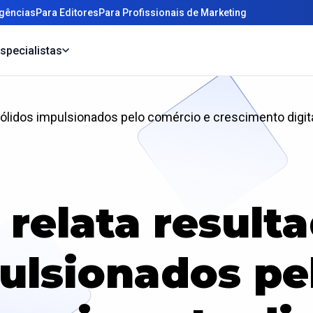
gências
Para Editores
Para Profissionais de Marketing
specialistas
 sólidos impulsionados pelo comércio e crescimento digit
 relata result
pulsionados pe