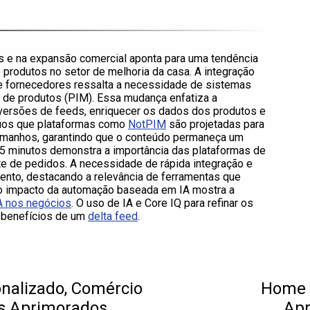
ais e na expansão comercial aponta para uma tendência
rodutos no setor de melhoria da casa. A integração
e fornecedores ressalta a necessidade de sistemas
 de produtos (PIM). Essa mudança enfatiza a
versões de feeds, enriquecer os dados dos produtos e
afios que plataformas como
NotPIM
são projetadas para
manhos, garantindo que o conteúdo permaneça um
15 minutos demonstra a importância das plataformas de
te de pedidos. A necessidade de rápida integração e
ento, destacando a relevância de ferramentas que
 o impacto da automação baseada em IA mostra a
A nos negócios
. O uso de IA e Core IQ para refinar os
 benefícios de um
delta feed
.
sonalizado, Comércio
Home D
os Aprimorados
Apr