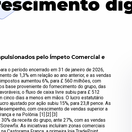
rescimento dig
mpulsionados pelo Ímpeto Comercial e
para o período encerrado em 31 de janeiro de 2026,
mento de 1,3% em relação ao ano anterior, e as vendas
s impostos aumentou 6%, para £ 560 milhões, com
s base proveniente do fornecimento do grupo, das
voráveis; o fluxo de caixa livre subiu para £ 512
 cinco dias a menos em mãos. O lucro estatutário
ucro ajustado por ação subiu 15%, para 23,8 pence. As
 desempenho, com crescimento de vendas superior a
ça e na Polônia. [1] [2] [3]
 30% da receita do grupo, ante 27%, com as vendas
crewfix. As iniciativas incluíram zonas comerciais
a Castorama França, a primeira loja TradePoint