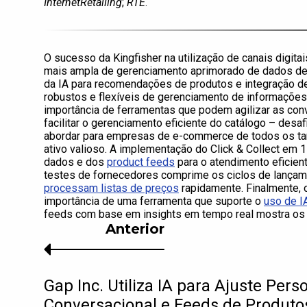
InternetRetailing
;
RTE
.
O sucesso da Kingfisher na utilização de canais digit
mais ampla de gerenciamento aprimorado de dados de p
da IA para recomendações de produtos e integração d
robustos e flexíveis de gerenciamento de informações
importância de ferramentas que podem agilizar as con
facilitar o gerenciamento eficiente do catálogo – des
abordar para empresas de e-commerce de todos os ta
ativo valioso. A implementação do Click & Collect em 
dados e dos
product feeds
para o atendimento eficien
testes de fornecedores comprime os ciclos de lançam
processam listas de preços
rapidamente. Finalmente,
importância de uma ferramenta que suporte o
uso de I
feeds com base em insights em tempo real mostra os
Anterior
Gap Inc. Utiliza IA para Ajuste Per
Conversacional e Feeds de Produt