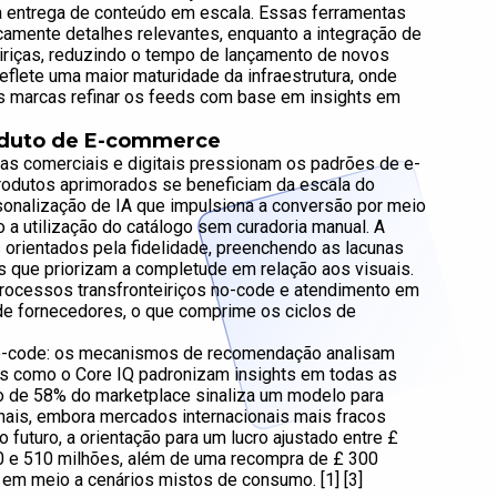
m a entrega de conteúdo em escala. Essas ferramentas
camente detalhes relevantes, enquanto a integração de
eiriças, reduzindo o tempo de lançamento de novos
flete uma maior maturidade da infraestrutura, onde
 marcas refinar os feeds com base em insights em
roduto de E-commerce
as comerciais e digitais pressionam os padrões de e-
rodutos aprimorados se beneficiam da escala do
onalização de IA que impulsiona a conversão por meio
a utilização do catálogo sem curadoria manual. A
 orientados pela fidelidade, preenchendo as lacunas
 que priorizam a completude em relação aos visuais.
rocessos transfronteiriços no-code e atendimento em
 de fornecedores, o que comprime os ciclos de
no-code: os mecanismos de recomendação analisam
s como o Core IQ padronizam insights em todas as
to de 58% do marketplace sinaliza um modelo para
ais, embora mercados internacionais mais fracos
 futuro, a orientação para um lucro ajustado entre £
450 e 510 milhões, além de uma recompra de £ 300
em meio a cenários mistos de consumo. [1] [3]