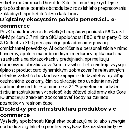
vidieť v možnostiach Direct-to-Site, čo umožňuje rýchlejšie
prispôsobenie potrieb obchodu bez rozsiahleho prepracovania
základných spotrebiteľských katalógov.
Digitálny ekosystém poháňa penetráciu e-
commerce
Rozšírenie trhoviska do všetkých regiónov prinieslo 58 % rast
GMV, pričom 3,7 milióna SKU spoločnosti B&Q a first-party Click
& Collect vo 300 predajniach je príkladom integrovanej
omnichannel prevádzky. AI odporúčania a personalizácia v rámci
bannerov, spolu s maloobchodnými médiami v aplikáciách, na
stránkach a na obrazovkách v predajniach, optimalizujú
doručovanie obsahu vo veľkom rozsahu. Tieto nástroje zvyšujú
úplnosť product card dynamickým zobrazovaním relevantných
detailov, zatiaľ čo bezkódové zapájanie dodávateľov urýchľuje
cezhraničné zoznamy, čím sa skracuje čas uvedenia nových
sortimentov na trh. E-commerce s 21 % penetráciou odráža
širšiu infraštruktúrnu vyspelosť, kde dátové platformy ako Core
IQ umožňujú značkám zdokonaľovať feedy na základe
poznatkov v reálnom čase.
Dôsledky pre infraštruktúru produktov v e-
commerce
Výsledky spoločnosti Kingfisher poukazujú na to, ako synergia
obchodu a digitálneho prostredia vytvára tlak na štandardy e-