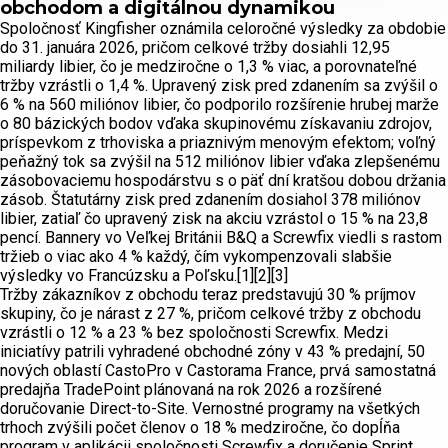
obchodom a digitálnou dynamikou
Spoločnosť Kingfisher oznámila celoročné výsledky za obdobie
do 31. januára 2026, pričom celkové tržby dosiahli 12,95
miliardy libier, čo je medziročne o 1,3 % viac, a porovnateľné
tržby vzrástli o 1,4 %. Upravený zisk pred zdanením sa zvýšil o
6 % na 560 miliónov libier, čo podporilo rozšírenie hrubej marže
o 80 bázických bodov vďaka skupinovému získavaniu zdrojov,
príspevkom z trhoviska a priaznivým menovým efektom; voľný
peňažný tok sa zvýšil na 512 miliónov libier vďaka zlepšenému
zásobovaciemu hospodárstvu s o päť dní kratšou dobou držania
zásob. Štatutárny zisk pred zdanením dosiahol 378 miliónov
libier, zatiaľ čo upravený zisk na akciu vzrástol o 15 % na 23,8
pencí. Bannery vo Veľkej Británii B&Q a Screwfix viedli s rastom
tržieb o viac ako 4 % každý, čím vykompenzovali slabšie
výsledky vo Francúzsku a Poľsku.[1][2][3]
Tržby zákazníkov z obchodu teraz predstavujú 30 % príjmov
skupiny, čo je nárast z 27 %, pričom celkové tržby z obchodu
vzrástli o 12 % a 23 % bez spoločnosti Screwfix. Medzi
iniciatívy patrili vyhradené obchodné zóny v 43 % predajní, 50
nových oblastí CastoPro v Castorama France, prvá samostatná
predajňa TradePoint plánovaná na rok 2026 a rozšírené
doručovanie Direct-to-Site. Vernostné programy na všetkých
trhoch zvýšili počet členov o 18 % medziročne, čo dopĺňa
program v aplikácii spoločnosti Screwfix a doručenie Sprint,