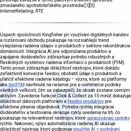
zmiešaného spotrebiteľského prostredia.[1][3]
InternetRetailing
;
RTE
.
Úspech spoločnosti Kingfisher pri využívaní digitálnych kanálov
a rozširovaní obchodu poukazuje na rozsiahlejší trend
vylepšenia riadenia údajov o produktoch v sektore rekonštrukcie
domácností. Integrácia AI pre odporúčania produktov a
zapájanie dodávateľov zdôrazňuje potrebu robustných a
flexibilných systémov riadenia informácií o produktoch (PIM).
Tento posun zdôrazňuje dôležitosť nástrojov, ktoré dokážu
zefektívniť konverzie feedov, obohatiť údaje o produktoch a
uľahčiť efektívne riadenie katalógu – výzvy, ktoré sú platformy
ako
NotPIM
navrhnuté na riešenie pre e-commerce podniky
všetkých veľkostí, čím sa zabezpečí, že obsah zostane cenným
aktívom. Zavedenie funkcie Click & Collect za 15 minút dokazuje
dôležitosť dátových platforiem a
feedov produktov
pre
efektívne plnenie objednávok. Potreba rýchlej integrácie
dodávateľov a testovania skracuje cykly uvedenia na trh, čo
poukazuje na relevantnosť nástrojov, ktoré
spracovávajú cenníky
rýchlo. Nakoniec, vplyv automatizácie riadenej AI ukazuje
dôležitosť nástroja, ktorý podporuje
použitie AI v podnikaní
.