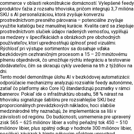
commerce v oblasti rekonštrukcie domácností. Vylepšené feedy
produktov ťažia z rozsahu trhoviska, pričom integrujú 3,7 milióna
SKU s AI personalizáciou, ktorá zvyšuje konverziu
prostredníctvom presného párovania – potenciálne zvyšuje
využitie katalógu bez manuálnej kurácie. Kvalita card sa zlepšuje
prostredníctvom slučiek údajov riadených vernosťou, vyplňujú
sa medzery v špecifikáciách a obrázkoch pre obchodných
používateľov, ktorí uprednostňujú úplnosť pred vizuálmi.
Rýchlosť pri výstupe sortimentov sa dosahuje vďaka
bezkódovým cezhraničným procesom a 15 – 20 minútovému
plneniu objednávok, čo umožňuje rýchlu integráciu a testovanie
dodávateľov, čím sa skracujú cykly uvedenia na trh z týždňov na
dni.
Tento model demonštruje úlohu AI v bezkódovej automatizácii:
odporúčacie mechanizmy analyzujú rozsiahle feedy autonómne,
zatiaľ čo platformy ako Core IQ štandardizujú poznatky v rámci
bannerov. Pokiaľ ide o infraštruktúru obsahu, 58 % nárast na
trhovisku signalizuje šablónu pre rozsiahlejšie SKU bez
proporcionálnych prevádzkových nákladov, hoci slabšie
medzinárodné trhy naznačujú, že implementácia sa líši v
závislosti od regiónu. Do budúcnosti, usmernenia pre upravený
zisk 565 – 625 miliónov libier a voľný peňažný tok 450 – 510
miliónov libier, plus spätný odkup v hodnote 300 miliónov libier,
posilňujú záväzok k týmto pákovým efektom uprostred