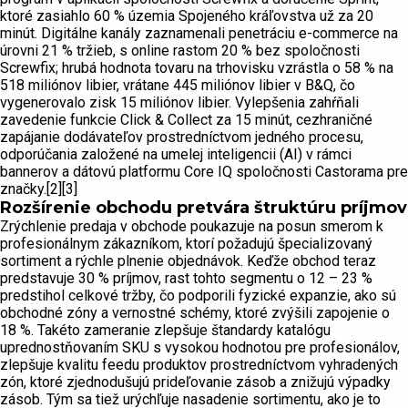
ktoré zasiahlo 60 % územia Spojeného kráľovstva už za 20
minút. Digitálne kanály zaznamenali penetráciu e-commerce na
úrovni 21 % tržieb, s online rastom 20 % bez spoločnosti
Screwfix; hrubá hodnota tovaru na trhovisku vzrástla o 58 % na
518 miliónov libier, vrátane 445 miliónov libier v B&Q, čo
vygenerovalo zisk 15 miliónov libier. Vylepšenia zahŕňali
zavedenie funkcie Click & Collect za 15 minút, cezhraničné
zapájanie dodávateľov prostredníctvom jedného procesu,
odporúčania založené na umelej inteligencii (AI) v rámci
bannerov a dátovú platformu Core IQ spoločnosti Castorama pre
značky.[2][3]
Rozšírenie obchodu pretvára štruktúru príjmov
Zrýchlenie predaja v obchode poukazuje na posun smerom k
profesionálnym zákazníkom, ktorí požadujú špecializovaný
sortiment a rýchle plnenie objednávok. Keďže obchod teraz
predstavuje 30 % príjmov, rast tohto segmentu o 12 – 23 %
predstihol celkové tržby, čo podporili fyzické expanzie, ako sú
obchodné zóny a vernostné schémy, ktoré zvýšili zapojenie o
18 %. Takéto zameranie zlepšuje štandardy katalógu
uprednostňovaním SKU s vysokou hodnotou pre profesionálov,
zlepšuje kvalitu feedu produktov prostredníctvom vyhradených
zón, ktoré zjednodušujú prideľovanie zásob a znižujú výpadky
zásob. Tým sa tiež urýchľuje nasadenie sortimentu, ako je to