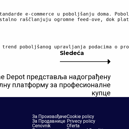
tandarde e-commerce u poboljšanju doma. Pobol
stalno raščlanjuju ogromne feed-ove, dok plat
Sledeća
e Depot представља надограђену
лну платформу за професионалне
купце
За Произвођаче
Cookie policy
За Продавнице
Privecy policy
Cenovnik
Oferta