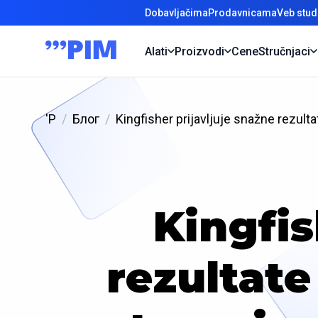
Dobavljačima
Prodavnicama
Veb stud
Alati
Proizvodi
Cene
Stručnjaci
'P
Блог
Kingfisher prijavljuje snažne rezult
Kingfis
rezultate