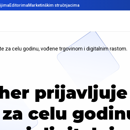
ijima
Editorima
Marketinškim stručnjacima
ate za celu godinu, vođene trgovinom i digitalnim rastom.
her prijavljuj
 za celu godi