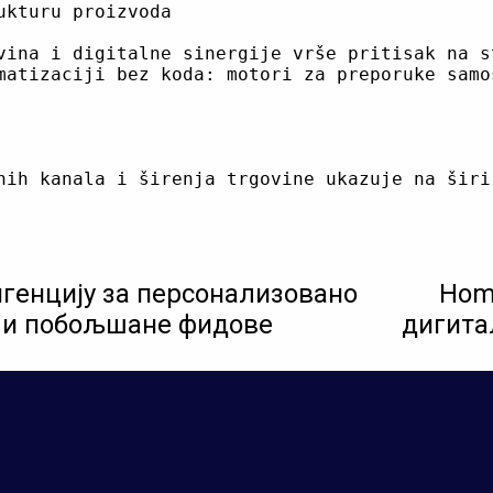
kturu proizvoda

vina i digitalne sinergije vrše pritisak na s
matizaciji bez koda: motori za preporuke samo
игенцију за персонализовано
Hom
у и побољшане фидове
дигита