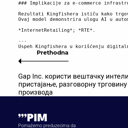
### Implikacije za e-commerce infrastru
Rezultati Kingfishera ističu kako trgo
Ovaj model demonstrira ulogu AI u auto
*InternetRetailing*; *RTE*.

---

Prethodna
Gap Inc. користи вештачку интел
пристајање, разговорну трговин
производа
Pomažemo preduzećima da