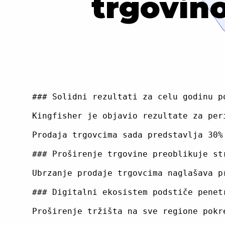
trgovino
### Solidni rezultati za celu godinu p
Kingfisher je objavio rezultate za per
Prodaja trgovcima sada predstavlja 30%
### Proširenje trgovine preoblikuje str
Ubrzanje prodaje trgovcima naglašava p
### Digitalni ekosistem podstiče penetr
Proširenje tržišta na sve regione pokr