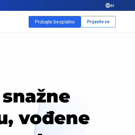
sr
Probajte besplatno
Prijavite se
e snažne
nu, vođene