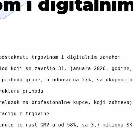
m i digitalni
odstaknuti trgovinom i digitalnim zamahom

iod koji se završio 31. januara 2026. godine,
 prihoda grupe, u odnosu na 27%, sa ukupnom p
ukturu prihoda

relazak na profesionalne kupce, koji zahtevaj
aciju e-trgovine

enulo je rast GMV-a od 58%, sa 3,7 miliona SK