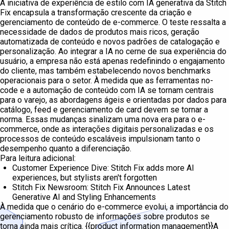
A iniciativa de experiência de estilo com IA generativa da Stitch
Fix encapsula a transformação crescente da criação e
gerenciamento de conteúdo de e-commerce. O teste ressalta a
necessidade de dados de produtos mais ricos, geração
automatizada de conteúdo e novos padrões de catalogação e
personalização. Ao integrar a IA no cerne de sua experiência do
usuário, a empresa não está apenas redefinindo o engajamento
do cliente, mas também estabelecendo novos benchmarks
operacionais para o setor. À medida que as ferramentas no-
code e a automação de conteúdo com IA se tornam centrais
para o varejo, as abordagens ágeis e orientadas por dados para
catálogo, feed e gerenciamento de card devem se tornar a
norma. Essas mudanças sinalizam uma nova era para o e-
commerce, onde as interações digitais personalizadas e os
processos de conteúdo escaláveis impulsionam tanto o
desempenho quanto a diferenciação.
Para leitura adicional:
Customer Experience Dive: Stitch Fix adds more AI
experiences, but stylists aren't forgotten
Stitch Fix Newsroom: Stitch Fix Announces Latest
Generative AI and Styling Enhancements
À medida que o cenário do e-commerce evolui, a importância do
gerenciamento robusto de informações sobre produtos se
torna ainda mais crítica. {{product information management}}A