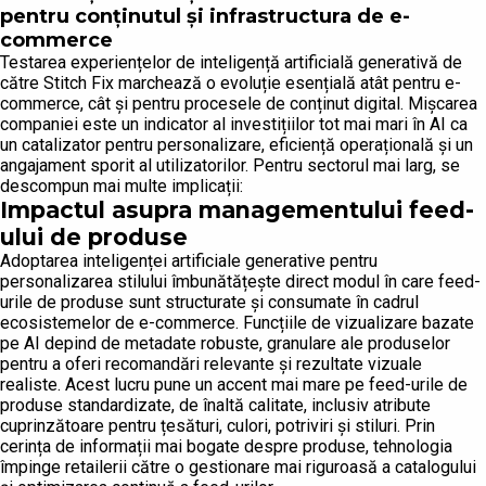
pentru conținutul și infrastructura de e-
commerce
Testarea experiențelor de inteligență artificială generativă de
către Stitch Fix marchează o evoluție esențială atât pentru e-
commerce, cât și pentru procesele de conținut digital. Mișcarea
companiei este un indicator al investițiilor tot mai mari în AI ca
un catalizator pentru personalizare, eficiență operațională și un
angajament sporit al utilizatorilor. Pentru sectorul mai larg, se
descompun mai multe implicații:
Impactul asupra managementului feed-
ului de produse
Adoptarea inteligenței artificiale generative pentru
personalizarea stilului îmbunătățește direct modul în care feed-
urile de produse sunt structurate și consumate în cadrul
ecosistemelor de e-commerce. Funcțiile de vizualizare bazate
pe AI depind de metadate robuste, granulare ale produselor
pentru a oferi recomandări relevante și rezultate vizuale
realiste. Acest lucru pune un accent mai mare pe feed-urile de
produse standardizate, de înaltă calitate, inclusiv atribute
cuprinzătoare pentru țesături, culori, potriviri și stiluri. Prin
cerința de informații mai bogate despre produse, tehnologia
împinge retailerii către o gestionare mai riguroasă a catalogului