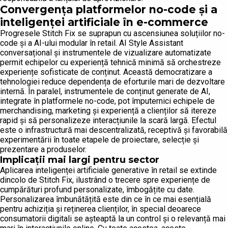
Convergența platformelor no-code și a
inteligenței artificiale în e-commerce
Progresele Stitch Fix se suprapun cu ascensiunea soluțiilor no-
code și a AI-ului modular în retail. AI Style Assistant
conversațional și instrumentele de vizualizare automatizate
permit echipelor cu experiență tehnică minimă să orchestreze
experiențe sofisticate de conținut. Această democratizare a
tehnologiei reduce dependența de eforturile mari de dezvoltare
internă. În paralel, instrumentele de conținut generate de AI,
integrate în platformele no-code, pot împuternici echipele de
merchandising, marketing și experiență a clienților să itereze
rapid și să personalizeze interacțiunile la scară largă. Efectul
este o infrastructură mai descentralizată, receptivă și favorabilă
experimentării în toate etapele de proiectare, selecție și
prezentare a produselor.
Implicații mai largi pentru sector
Aplicarea inteligenței artificiale generative în retail se extinde
dincolo de Stitch Fix, ilustrând o trecere spre experiențe de
cumpărături profund personalizate, îmbogățite cu date.
Personalizarea îmbunătățită este din ce în ce mai esențială
pentru achiziția și reținerea clienților, în special deoarece
consumatorii digitali se așteaptă la un control și o relevanță mai