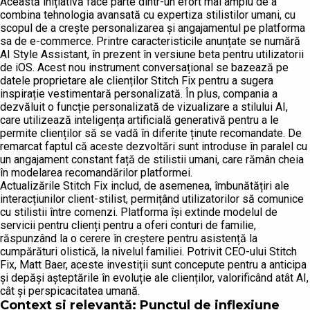
Această inițiativă face parte dintr-un efort mai amplu de a
combina tehnologia avansată cu expertiza stilistilor umani, cu
scopul de a crește personalizarea și angajamentul pe platforma
sa de e-commerce. Printre caracteristicile anunțate se numără
AI Style Assistant, în prezent în versiune beta pentru utilizatorii
de iOS. Acest nou instrument conversațional se bazează pe
datele proprietare ale clienților Stitch Fix pentru a sugera
inspirație vestimentară personalizată. În plus, compania a
dezvăluit o funcție personalizată de vizualizare a stilului AI,
care utilizează inteligența artificială generativă pentru a le
permite clienților să se vadă în diferite ținute recomandate. De
remarcat faptul că aceste dezvoltări sunt introduse în paralel cu
un angajament constant față de stilistii umani, care rămân cheia
în modelarea recomandărilor platformei.
Actualizările Stitch Fix includ, de asemenea, îmbunătățiri ale
interacțiunilor client-stilist, permițând utilizatorilor să comunice
cu stilistii între comenzi. Platforma își extinde modelul de
servicii pentru clienți pentru a oferi conturi de familie,
răspunzând la o cerere în creștere pentru asistență la
cumpărături olistică, la nivelul familiei. Potrivit CEO-ului Stitch
Fix, Matt Baer, aceste investiții sunt concepute pentru a anticipa
și depăși așteptările în evoluție ale clienților, valorificând atât AI,
cât și perspicacitatea umană.
Context și relevanță: Punctul de inflexiune