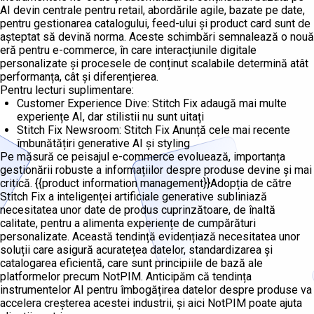
AI devin centrale pentru retail, abordările agile, bazate pe date,
pentru gestionarea catalogului, feed-ului și product card sunt de
așteptat să devină norma. Aceste schimbări semnalează o nouă
eră pentru e-commerce, în care interacțiunile digitale
personalizate și procesele de conținut scalabile determină atât
performanța, cât și diferențierea.
Pentru lecturi suplimentare:
Customer Experience Dive: Stitch Fix adaugă mai multe
experiențe AI, dar stilistii nu sunt uitați
Stitch Fix Newsroom: Stitch Fix Anunță cele mai recente
îmbunătățiri generative AI și styling
Pe măsură ce peisajul e-commerce evoluează, importanța
gestionării robuste a informațiilor despre produse devine și mai
critică. {{product information management}}Adopția de către
Stitch Fix a inteligenței artificiale generative subliniază
necesitatea unor date de produs cuprinzătoare, de înaltă
calitate, pentru a alimenta experiențe de cumpărături
personalizate. Această tendință evidențiază necesitatea unor
soluții care asigură acuratețea datelor, standardizarea și
catalogarea eficientă, care sunt principiile de bază ale
platformelor precum NotPIM. Anticipăm că tendința
instrumentelor AI pentru îmbogățirea datelor despre produse va
accelera creșterea acestei industrii, și aici NotPIM poate ajuta