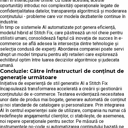
mari în interacțiunile online. Cu toate acestea, aceste
oportunități introduc noi complexități operaționale legate de
confidențialitatea datelor, transparența algoritmică și moderarea
conținutului - probleme care vor modela dezbaterile continue în
industrie.
În timp ce sistemele AI automatizate pot genera eficiență,
modelul hibrid al Stitch Fix, care păstrează un rol cheie pentru
stilistii umani, consolidează faptul că inovația de succes în e-
commerce se află adesea la intersecția dintre tehnologie și
selecția condusă de experți. Abordarea companiei poate servi
drept un model timpuriu pentru alți retaileri care explorează
echilibrul optim între luarea deciziilor algoritmice și judecata
umană.
Concluzie: Către infrastructuri de conținut de
generație următoare
Inițiativa de experiență de stil generativ AI a Stitch Fix
încapsulează transformarea accelerată a creării și gestionării
conținutului de e-commerce. Testarea evidențiază necesitatea
unor date de produs mai bogate, generare automată de conținut
și noi standarde de catalogare și personalizare. Prin integrarea
AI în centrul experienței sale de utilizare, compania nu numai că
redefinește angajamentul clienților, ci stabilește, de asemenea,
noi repere operaționale pentru sector. Pe măsură ce
instrumentele no-code și automatizarea conținutului bazată pe