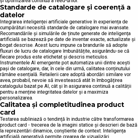
și optimizarea continuă a feed-urilor.
Standarde de catalogare și coerență a
datelor
Integrarea inteligenței artificiale generative în experiența de
cumpărături necesită standarde de catalogare mai avansate.
Recomandările și simulările de ținute generate de inteligența
artificială se bazează pe date de inventar exacte, actualizate și
bogat descrise. Acest lucru impune ca brandurile să adopte
fluxuri de lucru de catalogare îmbunătățite, asigurându-se că
fiecare produs este etichetat și descris meticulos.
Instrumentele AI emergente pot automatiza unii dintre acești
pași de catalogare, dar, în cele din urmă, calitatea conținutului
rămâne esențială. Retailerii care adoptă abordări similare vor
avea, probabil, nevoie să investească atât în îmbogățirea
catalogului bazat pe AI, cât și în asigurarea continuă a calității
pentru a menține integritatea datelor și a maximiza
personalizarea.
Calitatea și completitudinea product
card
Testarea subliniază o tendință în industrie către transformarea
product card - trecerea de la imagini statice și descrieri de bază
la reprezentări dinamice, conștiente de context. Inteligența
artificială generativă permite crearea de vizualizări