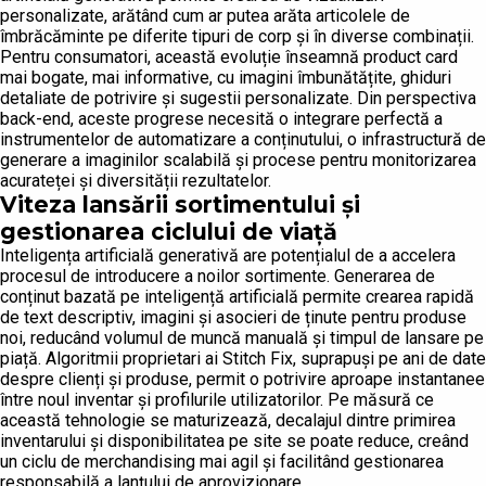
personalizate, arătând cum ar putea arăta articolele de
îmbrăcăminte pe diferite tipuri de corp și în diverse combinații.
Pentru consumatori, această evoluție înseamnă product card
mai bogate, mai informative, cu imagini îmbunătățite, ghiduri
detaliate de potrivire și sugestii personalizate. Din perspectiva
back-end, aceste progrese necesită o integrare perfectă a
instrumentelor de automatizare a conținutului, o infrastructură de
generare a imaginilor scalabilă și procese pentru monitorizarea
acurateței și diversității rezultatelor.
Viteza lansării sortimentului și
gestionarea ciclului de viață
Inteligența artificială generativă are potențialul de a accelera
procesul de introducere a noilor sortimente. Generarea de
conținut bazată pe inteligență artificială permite crearea rapidă
de text descriptiv, imagini și asocieri de ținute pentru produse
noi, reducând volumul de muncă manuală și timpul de lansare pe
piață. Algoritmii proprietari ai Stitch Fix, suprapuși pe ani de date
despre clienți și produse, permit o potrivire aproape instantanee
între noul inventar și profilurile utilizatorilor. Pe măsură ce
această tehnologie se maturizează, decalajul dintre primirea
inventarului și disponibilitatea pe site se poate reduce, creând
un ciclu de merchandising mai agil și facilitând gestionarea
responsabilă a lanțului de aprovizionare.