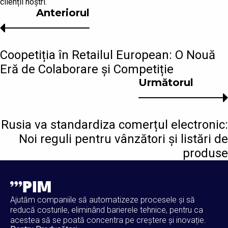
clienții noștri.
Anteriorul
Coopetiția în Retailul European: O Nouă
Eră de Colaborare și Competiție
Următorul
Rusia va standardiza comerțul electronic:
Noi reguli pentru vânzători și listări de
produse
Ajutăm companiile să automatizeze procesele și să
reducă costurile, eliminând barierele tehnice, pentru ca
acestea să se poată concentra pe creștere și inovație.