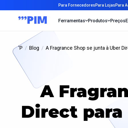
Para Fornecedores
Para Lojas
Para A
Ferramentas
Produtos
Preços
E
'P
Blog
A Fragrance Shop se junta à Uber D
A Fragran
Direct par