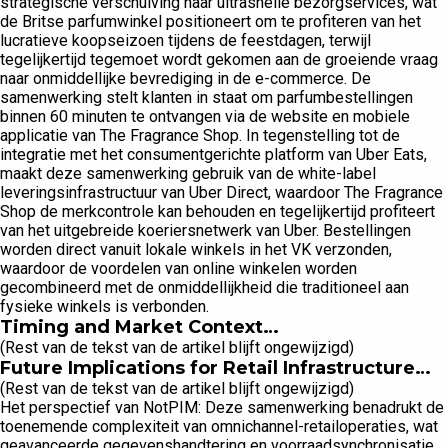
strategische verschuiving naar ultrasnelle bezorgservices, wat
de Britse parfumwinkel positioneert om te profiteren van het
lucratieve koopseizoen tijdens de feestdagen, terwijl
tegelijkertijd tegemoet wordt gekomen aan de groeiende vraag
naar onmiddellijke bevrediging in de e-commerce. De
samenwerking stelt klanten in staat om parfumbestellingen
binnen 60 minuten te ontvangen via de website en mobiele
applicatie van The Fragrance Shop. In tegenstelling tot de
integratie met het consumentgerichte platform van Uber Eats,
maakt deze samenwerking gebruik van de white-label
leveringsinfrastructuur van Uber Direct, waardoor The Fragrance
Shop de merkcontrole kan behouden en tegelijkertijd profiteert
van het uitgebreide koeriersnetwerk van Uber. Bestellingen
worden direct vanuit lokale winkels in het VK verzonden,
waardoor de voordelen van online winkelen worden
gecombineerd met de onmiddellijkheid die traditioneel aan
fysieke winkels is verbonden.
Timing and Market Context…
(Rest van de tekst van de artikel blijft ongewijzigd)
Future Implications for Retail Infrastructure…
(Rest van de tekst van de artikel blijft ongewijzigd)
Het perspectief van NotPIM: Deze samenwerking benadrukt de
toenemende complexiteit van omnichannel-retailoperaties, wat
geavanceerde gegevenshandtering en voorraadsynchronisatie