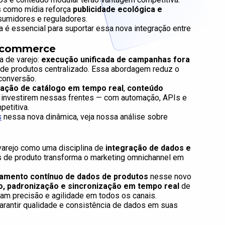
s como mídia reforça
publicidade ecológica e
sumidores e reguladores.
 é essencial para suportar essa nova integração entre
E-commerce
ia de varejo:
execução unificada de campanhas fora
de produtos centralizado. Essa abordagem reduz o
 conversão.
zação de catálogo em tempo real
,
conteúdo
ue investirem nessas frentes — com automação, APIs e
petitiva.
s
nessa nova dinâmica, veja nossa análise sobre
 varejo como uma disciplina de
integração de dados e
ds de produto transforma o marketing omnichannel em
amento contínuo de dados de produtos
nesse novo
o, padronização e sincronização em tempo real
de
ham precisão e agilidade em todos os canais.
rantir qualidade e consistência de dados em suas