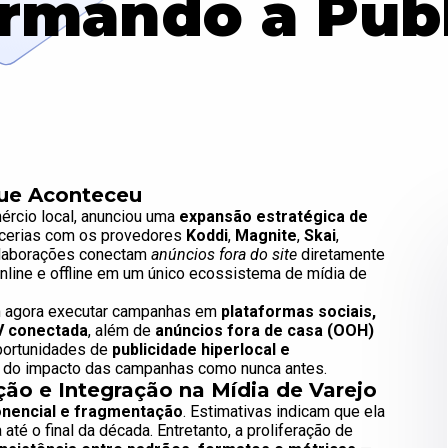
rmando a Pub
Que Aconteceu
mércio local, anunciou uma
expansão estratégica de
rcerias com os provedores
Koddi
,
Magnite
,
Skai
,
olaborações conectam
anúncios fora do site
diretamente
online e offline em um único ecossistema de mídia de
em agora executar campanhas em
plataformas sociais,
V conectada
, além de
anúncios fora de casa (OOH)
oportunidades de
publicidade hiperlocal e
ão do impacto das campanhas como nunca antes.
ão e Integração na Mídia de Varejo
nencial e fragmentação
. Estimativas indicam que ela
é o final da década. Entretanto, a proliferação de