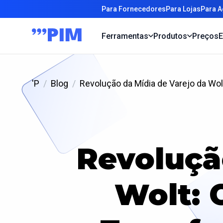
Para Fornecedores
Para Lojas
Para A
Ferramentas
Produtos
Preços
E
'P
Blog
Revolução da Mídia de Varejo da Wo
Revoluçã
Wolt: 