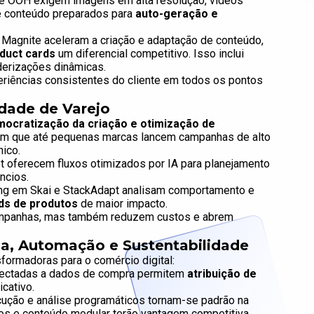
e OOH exigem imagens em alta resolução, vídeos
de conteúdo preparados para
auto-geração e
agnite aceleram a criação e adaptação de conteúdo,
duct cards
um diferencial competitivo. Isso inclui
derizações dinâmicas.
riências consistentes do cliente em todos os pontos
idade de Varejo
ocratização da criação e otimização de
em que até pequenas marcas lancem campanhas de alto
ico.
 oferecem fluxos otimizados por IA para planejamento
ncios.
ng em Skai e StackAdapt analisam comportamento e
ds de produtos
de maior impacto.
campanhas, mas também reduzem custos e abrem
a, Automação e Sustentabilidade
nsformadoras para o comércio digital:
ctadas a dados de compra permitem
atribuição de
cativo.
ução e análise programáticos tornam-se padrão na
os e conteúdo modular terão vantagem competitiva.