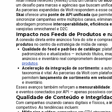
retail media networks
(RMNs) criou um cenário de
inco
um desafio para marcas e agências que buscam unific
As parcerias expandidas da Wolt respondem a esse ce
Skai
oferece uma
ponte de API unificada
que permite 
sincronizar campanhas entre múltiplos canais, elimina
abordagem promove
interoperabilidade, eficiência
varejistas omnichannel e D2C.
Impacto nos Feeds de Produtos e na
A conexão direta entre anúncios fora do site e compras
produtos
no centro da estratégia de mídia de varejo.
Qualidade do feed e padrões de catálogo:
plata
padronizados e atualizados — incluindo títulos, ima
anúncios e inventário real comprometem desempenh
produtos
.
Aceleração da integração de sortimento:
a auto
taxonomia é vital. As parcerias da Wolt com plataf
permitem
lançamento de sortimento em veloci
e inventário.
Esses avanços também reforçam a
mensurabilidade
:
e eventos conectados por API — apenas possíveis com i
Qualidade de Conteúdo e Integrida
Com campanhas cruzando canais digitais e físicos, a
i
competitivo. As tendências incluem: