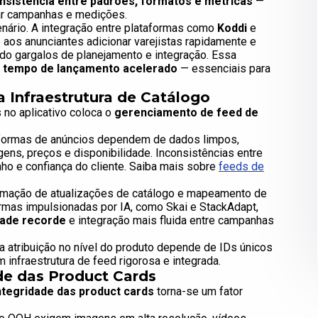
nsistência entre padrões, formatos e métricas
—
ar campanhas e medições.
nário. A integração entre plataformas como
Koddi
e
aos anunciantes adicionar varejistas rapidamente e
ndo gargalos de planejamento e integração. Essa
 e tempo de lançamento acelerado
— essenciais para
 Infraestrutura de Catálogo
 no aplicativo coloca o
gerenciamento de feed de
formas de anúncios dependem de dados limpos,
gens, preços e disponibilidade. Inconsistências entre
o e confiança do cliente. Saiba mais sobre
feeds de
mação de atualizações de catálogo e mapeamento de
ormas impulsionadas por IA, como Skai e StackAdapt,
dade recorde
e integração mais fluida entre campanhas
 a atribuição no nível do produto depende de IDs únicos
nfraestrutura de feed rigorosa e integrada.
de das Product Cards
ntegridade das product cards
torna-se um fator