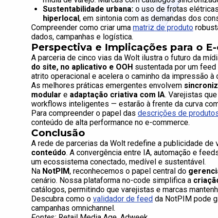
Sustentabilidade urbana:
o uso de frotas elétrica
hiperlocal
, em sintonia com as demandas dos con
Compreender como criar uma
matriz de produto
robusta
dados, campanhas e logística.
Perspectiva e Implicações para o 
A parceria de cinco vias da Wolt ilustra o futuro da míd
do site, no aplicativo e OOH
sustentada por um feed 
atrito operacional e acelera o caminho da impressão à
As melhores práticas emergentes envolvem
sincroni
modular
e
adaptação criativa com IA
. Varejistas q
workflows inteligentes — estarão à frente da curva com
Para compreender o papel das
descrições de produto
conteúdo de alta performance no e-commerce.
Conclusão
A rede de parcerias da Wolt redefine a publicidade de
conteúdo
. A convergência entre IA, automação e fee
um ecossistema conectado, medível e sustentável.
Na
NotPIM
, reconhecemos o papel central do
gerenci
cenário. Nossa plataforma no-code simplifica a
criaçã
catálogos, permitindo que varejistas e marcas manten
Descubra como o
validador de feed
da NotPIM pode ga
campanhas omnichannel.
Fontes:
Retail Media Age, Adweek