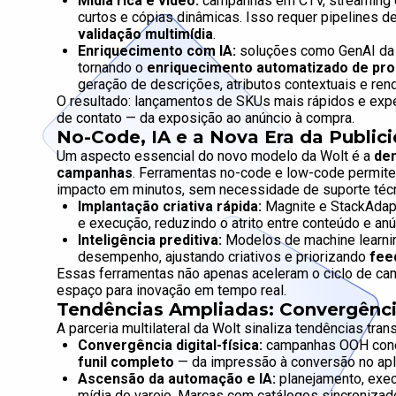
Mídia rica e vídeo:
campanhas em CTV, streaming 
curtos e cópias dinâmicas. Isso requer pipelines 
validação multimídia
.
Enriquecimento com IA:
soluções como GenAI da M
tornando o
enriquecimento automatizado de pro
geração de descrições, atributos contextuais e ren
O resultado: lançamentos de SKUs mais rápidos e expe
de contato — da exposição ao anúncio à compra.
No-Code, IA e a Nova Era da Public
Um aspecto essencial do novo modelo da Wolt é a
dem
campanhas
. Ferramentas no-code e low-code permit
impacto em minutos, sem necessidade de suporte técn
Implantação criativa rápida:
Magnite e StackAdapt
e execução, reduzindo o atrito entre conteúdo e anú
Inteligência preditiva:
Modelos de machine learni
desempenho, ajustando criativos e priorizando
fee
Essas ferramentas não apenas aceleram o ciclo de 
espaço para inovação em tempo real.
Tendências Ampliadas: Convergênci
A parceria multilateral da Wolt sinaliza tendências tra
Convergência digital-física:
campanhas OOH cone
funil completo
— da impressão à conversão no apli
Ascensão da automação e IA:
planejamento, exec
mídia de varejo. Marcas com catálogos sincronizad