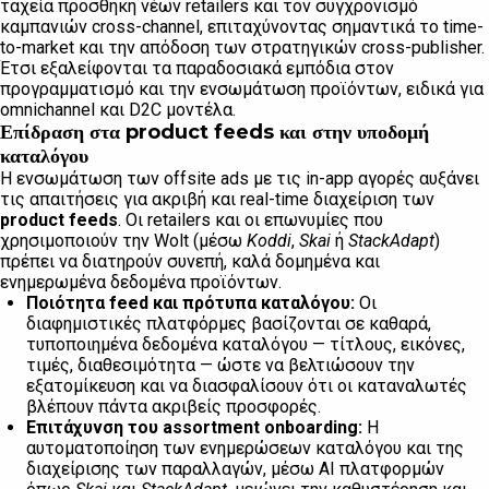
ταχεία προσθήκη νέων retailers και τον συγχρονισμό
καμπανιών cross-channel, επιταχύνοντας σημαντικά το time-
to-market και την απόδοση των στρατηγικών cross-publisher.
Έτσι εξαλείφονται τα παραδοσιακά εμπόδια στον
προγραμματισμό και την ενσωμάτωση προϊόντων, ειδικά για
omnichannel και D2C μοντέλα.
Επίδραση στα product feeds και στην υποδομή
καταλόγου
Η ενσωμάτωση των offsite ads με τις in-app αγορές αυξάνει
τις απαιτήσεις για ακριβή και real-time διαχείριση των
product feeds
. Οι retailers και οι επωνυμίες που
χρησιμοποιούν την Wolt (μέσω
Koddi
,
Skai
ή
StackAdapt
)
πρέπει να διατηρούν συνεπή, καλά δομημένα και
ενημερωμένα δεδομένα προϊόντων.
Ποιότητα feed και πρότυπα καταλόγου:
Οι
διαφημιστικές πλατφόρμες βασίζονται σε καθαρά,
τυποποιημένα δεδομένα καταλόγου — τίτλους, εικόνες,
τιμές, διαθεσιμότητα — ώστε να βελτιώσουν την
εξατομίκευση και να διασφαλίσουν ότι οι καταναλωτές
βλέπουν πάντα ακριβείς προσφορές.
Επιτάχυνση του assortment onboarding:
Η
αυτοματοποίηση των ενημερώσεων καταλόγου και της
διαχείρισης των παραλλαγών, μέσω AI πλατφορμών