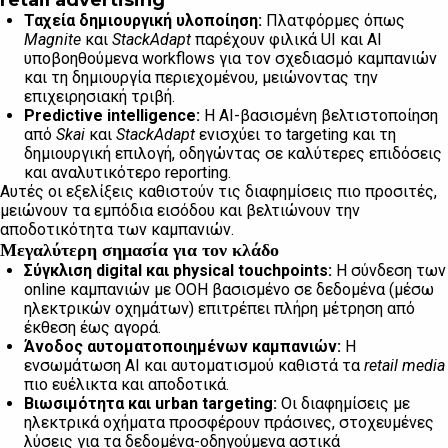
retail advertising
Ταχεία δημιουργική υλοποίηση:
Πλατφόρμες όπως
Magnite
και
StackAdapt
παρέχουν φιλικά UI και AI
υποβοηθούμενα workflows για τον σχεδιασμό καμπανιών
και τη δημιουργία περιεχομένου, μειώνοντας την
επιχειρησιακή τριβή.
Predictive intelligence:
Η AI-βασισμένη βελτιστοποίηση
από
Skai
και
StackAdapt
ενισχύει το targeting και τη
δημιουργική επιλογή, οδηγώντας σε καλύτερες επιδόσεις
και αναλυτικότερο reporting.
Αυτές οι εξελίξεις καθιστούν τις διαφημίσεις πιο προσιτές,
μειώνουν τα εμπόδια εισόδου και βελτιώνουν την
αποδοτικότητα των καμπανιών.
Μεγαλύτερη σημασία για τον κλάδο
Σύγκλιση digital και physical touchpoints:
Η σύνδεση των
online καμπανιών με OOH βασισμένο σε δεδομένα (μέσω
ηλεκτρικών οχημάτων) επιτρέπει πλήρη μέτρηση από
έκθεση έως αγορά.
Άνοδος αυτοματοποιημένων καμπανιών:
Η
ενσωμάτωση AI και αυτοματισμού καθιστά τα
retail media
πιο ευέλικτα και αποδοτικά.
Βιωσιμότητα και urban targeting:
Οι διαφημίσεις με
ηλεκτρικά οχήματα προσφέρουν πράσινες, στοχευμένες
λύσεις για τα δεδομένα-οδηγούμενα αστικά