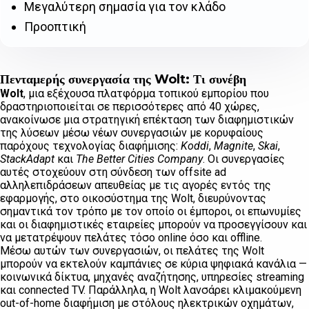
Μεγαλύτερη σημασία για τον κλάδο
Προοπτική
Πενταμερής συνεργασία της Wolt: Τι συνέβη
Wolt
, μια εξέχουσα πλατφόρμα τοπικού εμπορίου που
δραστηριοποιείται σε περισσότερες από 40 χώρες,
ανακοίνωσε μια στρατηγική επέκταση των διαφημιστικών
της λύσεων μέσω νέων συνεργασιών με κορυφαίους
παρόχους τεχνολογίας διαφήμισης:
Koddi
,
Magnite
,
Skai
,
StackAdapt
και
The Better Cities Company
. Οι συνεργασίες
αυτές στοχεύουν στη σύνδεση των offsite ad
αλληλεπιδράσεων απευθείας με τις αγορές εντός της
εφαρμογής, στο οικοσύστημα της Wolt, διευρύνοντας
σημαντικά τον τρόπο με τον οποίο οι έμποροι, οι επωνυμίες
και οι διαφημιστικές εταιρείες μπορούν να προσεγγίσουν και
να μετατρέψουν πελάτες τόσο online όσο και offline.
Μέσω αυτών των συνεργασιών, οι πελάτες της Wolt
μπορούν να εκτελούν καμπάνιες σε κύρια ψηφιακά κανάλια —
κοινωνικά δίκτυα, μηχανές αναζήτησης, υπηρεσίες streaming
και connected TV. Παράλληλα, η Wolt λανσάρει κλιμακούμενη
out-of-home διαφήμιση με στόλους ηλεκτρικών οχημάτων,