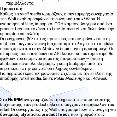
περιβάλλοντα.
Προοπτική
Καθώς τα
retail media
ωριμάζουν, η πενταμερής συνεργασία
της Wolt αναδιαμορφώνει τη δυναμική του κλάδου. Η
ενοποίηση offsite, in-app και OOH καμπανιών γύρω από ένα
product feed επιταχύνει το time-to-market και βελτιώνει την
εμπειρία του πελάτη.
Οι σύγχρονες βέλτιστες πρακτικές επικεντρώνονται στη
real-time συγχρονισμένη διαχείριση καταλόγου, στο modular
περιεχόμενο και στην AI-driven δημιουργική προσαρμογή. Οι
εταιρείες που επενδύουν σε API λύσεις και αυτοματισμό θα
ηγηθούν του επόμενου κύματος διαφημίσεων — όπου η
attribution είναι ολοκληρωμένη και η διαδρομή από την
impression στην conversion πλήρως συνδεδεμένη.
Για περισσότερες πληροφορίες σχετικά με την εξέλιξη της
υποδομής retail media, δείτε
Retail Media Age
και
Adweek
.
Στο
NotPIM
αναγνωρίζουμε τη σημασία της απρόσκοπτης
διαχείρισης των product data στο σύγχρονο περιβάλλον του
retail. Οι συνεργασίες της Wolt υπογραμμίζουν την ανάγκη για
δυναμικά, αξιόπιστα product feeds
που τροφοδοτούν