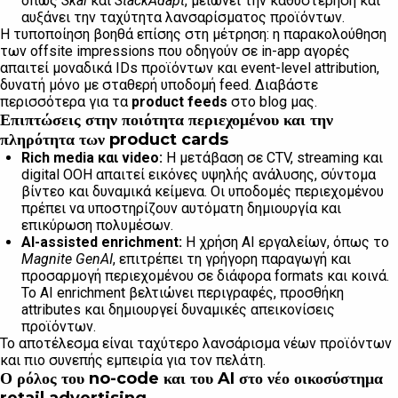
όπως
Skai
και
StackAdapt
, μειώνει την καθυστέρηση και
αυξάνει την ταχύτητα λανσαρίσματος προϊόντων.
Η τυποποίηση βοηθά επίσης στη μέτρηση: η παρακολούθηση
των offsite impressions που οδηγούν σε in-app αγορές
απαιτεί μοναδικά IDs προϊόντων και event-level attribution,
δυνατή μόνο με σταθερή υποδομή feed. Διαβάστε
περισσότερα για τα
product feeds
στο blog μας.
Επιπτώσεις στην ποιότητα περιεχομένου και την
πληρότητα των product cards
Rich media και video:
Η μετάβαση σε CTV, streaming και
digital OOH απαιτεί εικόνες υψηλής ανάλυσης, σύντομα
βίντεο και δυναμικά κείμενα. Οι υποδομές περιεχομένου
πρέπει να υποστηρίζουν αυτόματη δημιουργία και
επικύρωση πολυμέσων.
AI-assisted enrichment:
Η χρήση AI εργαλείων, όπως το
Magnite GenAI
, επιτρέπει τη γρήγορη παραγωγή και
προσαρμογή περιεχομένου σε διάφορα formats και κοινά.
Το AI enrichment βελτιώνει περιγραφές, προσθήκη
attributes και δημιουργεί δυναμικές απεικονίσεις
προϊόντων.
Το αποτέλεσμα είναι ταχύτερο λανσάρισμα νέων προϊόντων
και πιο συνεπής εμπειρία για τον πελάτη.
Ο ρόλος του no-code και του AI στο νέο οικοσύστημα