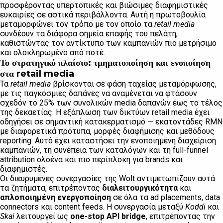
προσφέροντας υπερτοπικές και βιώσιμες διαφημιστικές
ευκαιρίες σε αστικά περιβάλλοντα. Αυτή η πρωτοβουλία
μεταμορφώνει τον τρόπο με τον οποίο τα
retail media
συνδέουν τα διάφορα σημεία επαφής του πελάτη,
καθιστώντας τον αντίκτυπο των καμπανιών πιο μετρήσιμο
και ολοκληρωμένο από ποτέ.
Το στρατηγικό πλαίσιο: τμηματοποίηση και ενοποίηση
στα retail media
Τα
retail media
βρίσκονται σε φάση ταχείας μεταμόρφωσης,
με τις παγκόσμιες δαπάνες να αναμένεται να φτάσουν
σχεδόν το 25% των συνολικών media δαπανών έως το τέλος
της δεκαετίας. Η εξάπλωση των δικτύων retail media έχει
οδηγήσει σε σημαντική κατακερματισμό — εκατοντάδες RMN
με διαφορετικά πρότυπα, μορφές διαφήμισης και μεθόδους
reporting. Αυτό έχει καταστήσει την ενοποιημένη διαχείριση
καμπανιών, τη συνέπεια των καταλόγων και τη full-funnel
attribution ολοένα και πιο περίπλοκη για brands και
διαφημιστές.
Οι διευρυμένες συνεργασίες της Wolt αντιμετωπίζουν αυτά
τα ζητήματα, επιτρέποντας
διαλειτουργικότητα
και
απλοποιημένη ενεργοποίηση
σε όλα τα ad placements, data
connectors και content feeds. Η συνεργασία μεταξύ
Koddi
και
Skai
λειτουργεί ως
one-stop API bridge
, επιτρέποντας την