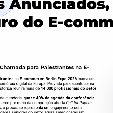
es Anunciados,
uro do E-comm
ª Chamada para Palestrantes na E-
trantes
na
E-commerce Berlin Expo 2026
marca um
mércio digital da Europa. Prevista para acontecer na
stórica reunirá mais de
14.000 profissionais do setor
de curadoria:
quase 40% da agenda da conferência
merce por meio da competição aberta
Call for Papers
.
s, o processo representa um engajamento sem
íderes seniores do setor, agora selecionarão um