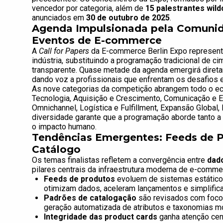
vencedor por categoria, além de
15 palestrantes wild
anunciados em
30 de outubro de 2025
.
Agenda Impulsionada pela Comuni
Eventos de E-commerce
A
Call for Papers
da E-commerce Berlin Expo represen
indústria, substituindo a programação tradicional de c
transparente. Quase metade da agenda emergirá dire
dando voz a profissionais que enfrentam os desafios 
As nove categorias da competição abrangem todo o ec
Tecnologia, Aquisição e Crescimento, Comunicação e 
Omnichannel, Logística e Fulfillment, Expansão Global,
diversidade garante que a programação aborde tanto a
o impacto humano.
Tendências Emergentes: Feeds de Pr
Catálogo
Os temas finalistas refletem a convergência entre
dado
pilares centrais da infraestrutura moderna de e-comme
Feeds de produtos
evoluem de sistemas estátic
otimizam dados, aceleram lançamentos e simplifica
Padrões de catalogação
são revisados com foco 
geração automatizada de atributos e taxonomias m
Integridade das product cards
ganha atenção cent