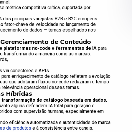
nnel.
se métrica competitiva crítica, suportada por
% dos principais varejistas B2B e B2C europeus
o fator-chave de velocidade no lançamento de
iquecimento de dados — temas espelhados nos
o Gerenciamento de Conteúdo
de
plataformas no-code
e
ferramentas de IA
para
o transformando a maneira como as marcas:
rds,
s via conectores e APIs.
IA para enriquecimento de catálogo refletem a evolução
opeus que adotaram fluxos no-code reduziram o tempo
 relevância operacional desses temas.
s Híbridas
a
transformação de catálogo baseada em dados
,
uanto alguns defendem IA total para geração e
íbridos com supervisão humana, especialmente em
do eficiência automatizada e autenticidade de marca
ões de produtos
e à consistência entre canais.