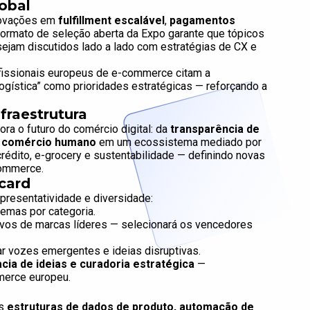
lobal
inovações em
fulfillment escalável
,
pagamentos
 formato de seleção aberta da Expo garante que tópicos
 sejam discutidos lado a lado com estratégias de CX e
fissionais europeus de e-commerce citam a
 logística” como prioridades estratégicas — reforçando a
fraestrutura
ra o futuro do comércio digital: da
transparência de
 comércio humano
em um ecossistema mediado por
édito, e-grocery e sustentabilidade — definindo novas
commerce.
card
presentatividade e diversidade:
temas por categoria.
vos de marcas líderes — selecionará os vencedores
ar vozes emergentes e ideias disruptivas.
ia de ideias e curadoria estratégica
—
mmerce europeu.
as
estruturas de dados de produto, automação de