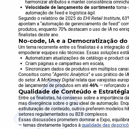
harmonizar atributos e manter consistência omnicha
Velocidade de lançamento de sortimento
torna-
automação de feed e logística ágil.
Segundo o relatório de 2025 do
EHI Retail Institute
, 63
apontam a “automação de gerenciamento de feed” com
produtos, enquanto 70% destacam o uso de IA no enr
finalistas deste ano.
No-code, IA e a Democratização d
Um tema recorrente entre os finalistas é a integração 
empoderar equipes não técnicas. Essas soluções estã
Automatizam atualizações de catálogo e product ca
Criam páginas e campanhas em escala,
Sincronizam dados de produtos em múltiplos canai
Conceitos como “
Agentic Analytics
” e uso prático de 
do setor. A
McKinsey Digital
relata que varejistas eur
de lançamento de produtos em até
46%
— reforçando a
Qualidade de Conteúdo e Estratégia
Entre os finalistas, há consenso sobre a importância d
mas divergência sobre o grau ideal de automação. Enq
estruturação de conteúdo, outros preferem modelos h
setores regulamentados ou B2B complexos.
Essas discussões prometem dominar a Expo, equilibran
— temas diretamente ligados à
qualidade das descriç