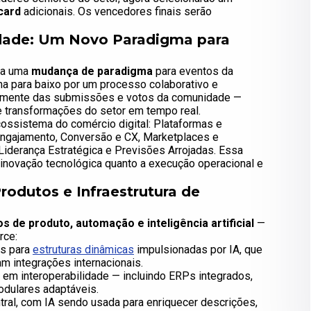
card
adicionais. Os vencedores finais serão
dade: Um Novo Paradigma para
ta uma
mudança de paradigma
para eventos da
ima para baixo por um processo colaborativo e
tamente das submissões e votos da comunidade —
e transformações do setor em tempo real.
ossistema do comércio digital: Plataformas e
Engajamento, Conversão e CX, Marketplaces e
 Liderança Estratégica e Previsões Arrojadas. Essa
 inovação tecnológica quanto a execução operacional e
odutos e Infraestrutura de
s de produto, automação e inteligência artificial
—
rce:
os para
estruturas dinâmicas
impulsionadas por IA, que
m integrações internacionais.
em interoperabilidade — incluindo ERPs integrados,
odulares adaptáveis.
ral, com IA sendo usada para enriquecer descrições,