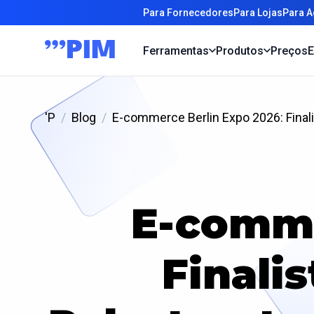
Para Fornecedores
Para Lojas
Para A
Ferramentas
Produtos
Preços
E
'P
Blog
E-commerce Berlin Expo 2026: Fina
E-comme
Finali