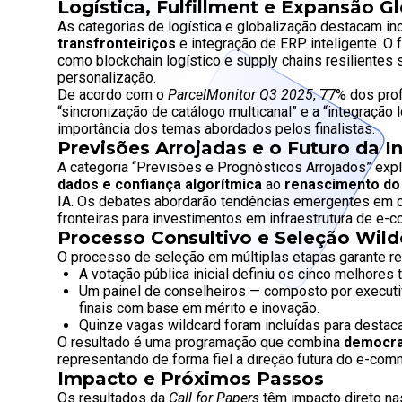
Logística, Fulfillment e Expansão G
As categorias de logística e globalização destacam 
transfronteiriços
e integração de ERP inteligente. O
como blockchain logístico e supply chains resilientes
personalização.
De acordo com o
ParcelMonitor Q3 2025
, 77% dos pro
“sincronização de catálogo multicanal” e a “integração
importância dos temas abordados pelos finalistas.
Previsões Arrojadas e o Futuro da In
A categoria “Previsões e Prognósticos Arrojados” explo
dados e confiança algorítmica
ao
renascimento do
IA. Os debates abordarão tendências emergentes em cr
fronteiras para investimentos em infraestrutura de e-
Processo Consultivo e Seleção Wild
O processo de seleção em múltiplas etapas garante re
A votação pública inicial definiu os cinco melhores 
Um painel de conselheiros — composto por executi
finais com base em mérito e inovação.
Quinze vagas wildcard foram incluídas para destac
O resultado é uma programação que combina
democrac
representando de forma fiel a direção futura do e-co
Impacto e Próximos Passos
Os resultados da
Call for Papers
têm impacto direto n